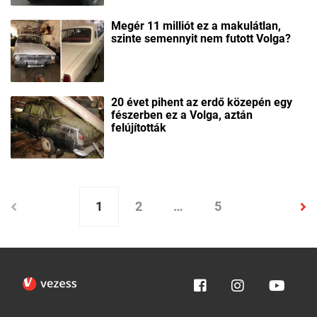
Megér 11 milliót ez a makulátlan,
szinte semennyit nem futott Volga?
20 évet pihent az erdő közepén egy
fészerben ez a Volga, aztán
felújították
1
2
…
5