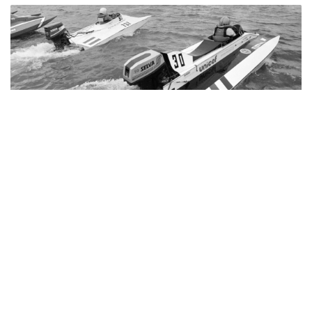
A Duna vakmerő hősei voltak ezek a versenyzők