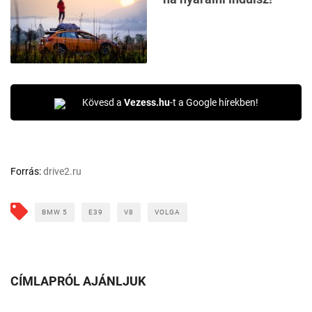
Kövesd a
Vezess.hu
-t a Google hírekben!
Forrás:
drive2.ru
BMW 5
E39
V8
VOLGA
CÍMLAPRÓL AJÁNLJUK