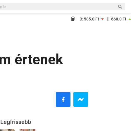
B:
585.0 Ft
D:
660.0 Ft
em értenek
Legfrissebb