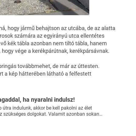
taná, hogy jármű behajtson az utcába, de az alatta
árosok számára az egyirányú utca ellentétes
lévő kék tábla azonban nem tiltó tábla, hanem
li, hogy vége a kerékpárútnak, kerékpársávnak.
bringás továbbmehet, de már az úttesten.
t a kép hátterében látható a felfestett
agaddal, ha nyaralni indulsz!
útra indulunk, akkor be kell pakolni az élet
 szükséges dolgokat. Valamit azonban sokan…