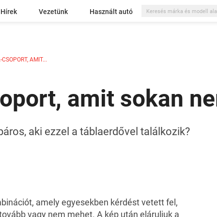
Hírek
Vezetünk
Használt autó
CSOPORT, AMIT...
oport, amit sokan n
áros, aki ezzel a táblaerdővel találkozik?
binációt, amely egyesekben kérdést vetett fel,
tovább vagy nem mehet. A kép után eláruljuk a