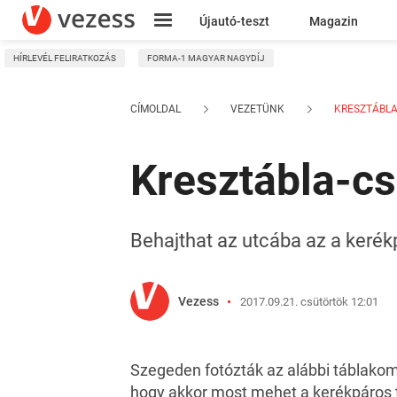
Újautó-teszt
Magazin
HÍRLEVÉL FELIRATKOZÁS
FORMA-1 MAGYAR NAGYDÍJ
Kresz
CÍMOLDAL
VEZETÜNK
KRESZTÁBLA-
Kresztábla-cs
Behajthat az utcába az a kerékp
Vezess
2017.09.21. csütörtök 12:01
Szegeden fotózták az alábbi táblakom
hogy akkor most mehet a kerékpáros 