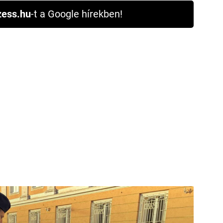
ess.hu
-t a Google hírekben!