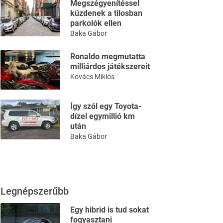
Megszégyenítéssel
küzdenek a tilosban
parkolók ellen
Baka Gábor
Ronaldo megmutatta
milliárdos játékszereit
Kovács Miklós
Így szól egy Toyota-
dízel egymillió km
után
Baka Gábor
Legnépszerűbb
Egy hibrid is tud sokat
fogyasztani