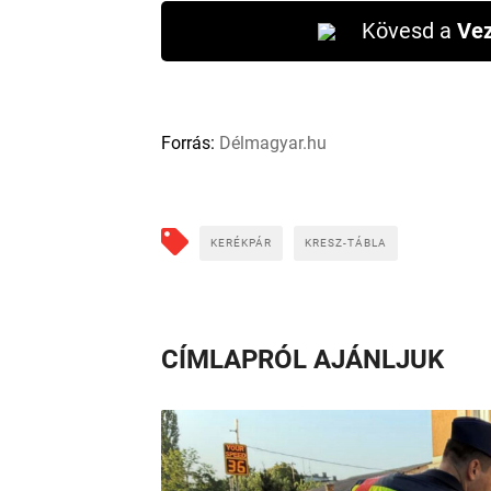
Kövesd a
Vez
Forrás:
Délmagyar.hu
KERÉKPÁR
KRESZ-TÁBLA
CÍMLAPRÓL AJÁNLJUK