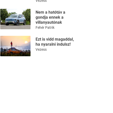
Vezess
Nem a hatótáv a
gondja ennek a
villanyautónak
Fehér Patrik
Ezt is vidd magaddal,
ha nyaralni indulsz!
Vezess