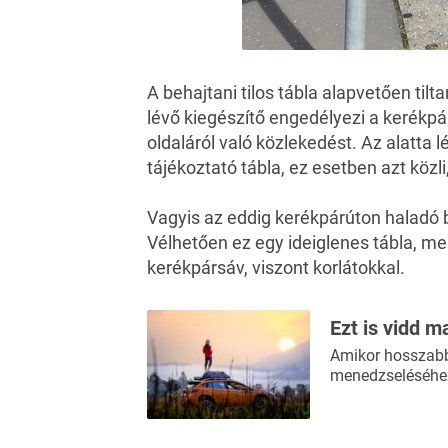
A behajtani tilos tábla alapvetően til
lévő kiegészítő engedélyezi a kerékp
oldaláról való közlekedést. Az alatta 
tájékoztató tábla, ez esetben azt köz
Vagyis az eddig kerékpárúton haladó 
Vélhetően ez egy ideiglenes tábla, mer
kerékpársáv, viszont korlátokkal.
Ezt is vidd m
Amikor hosszabb 
menedzseléséhez