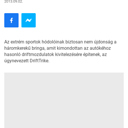
2013.09.02.
Az extrém sportok hódolóinak biztosan nem újdonság a
háromkerekű bringa, amit kimondottan az autókéhoz
hasonló driftmozdulatok kivitelezésére építenek, az
úgynevezett DriftTrike.