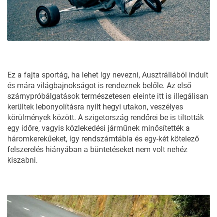
Ez a fajta sportág, ha lehet így nevezni, Ausztráliából indult
és mára világbajnokságot is rendeznek belőle. Az első
szárnypróbálgatások természetesen eleinte itt is illegálisan
kerültek lebonyolításra nyílt hegyi utakon, veszélyes
körülmények között. A szigetország rendőrei be is tiltották
egy időre, vagyis közlekedési járműnek minősítették a
háromkerekűeket, így rendszámtábla és egy-két kötelező
felszerelés hiányában a büntetéseket nem volt nehéz
kiszabni.