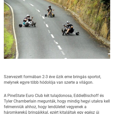
Szervezett formában 2-3 éve űzik eme bringás sportot,
melynek egyre több hódolója van szerte a világon.
A PineState Euro Club két tulajdonosa, EddieBischoff és
Tyler Chamberlain megunták, hogy mindig hegyi utakra kell
felmenniük ahhoz, hogy lendületet vegyenek a
háromkerekű bringáikkal, ezért kitaláltak egy egész új