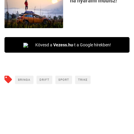
ha nyaralni indulsz!
Kövesd a
Vezess.hu
-t a Google hírekben!
BRINGA
DRIFT
SPORT
TRIKE
CÍMLAPRÓL AJÁNLJUK