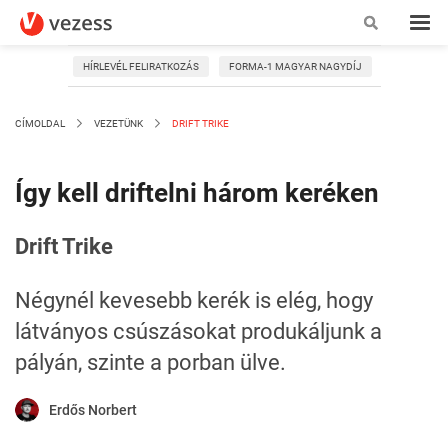
HÍRLEVÉL FELIRATKOZÁS
FORMA-1 MAGYAR NAGYDÍJ
CÍMOLDAL
VEZETÜNK
DRIFT TRIKE
Így kell driftelni három keréken
Drift Trike
Négynél kevesebb kerék is elég, hogy
látványos csúszásokat produkáljunk a
pályán, szinte a porban ülve.
Erdős Norbert