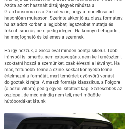
Azóta az ott használt dizájnjegyek ráhúzta a
GranTurismóra és a Grecaléra is, hogy a modellcsalád
hasonlóan mutasson. Szerinte akkor jó az olasz formaterv,
ha az adott korban a legjobbat, legszebbet mutatja és
főként ismerős, nem pedig idegen. Ha könnyű befogadni,
ha megfogható és kellemes a szemnek.
Ha így nézzük, a Grecaléval minden pontja sikerül. Több
irányból is ismerős, nem extravagáns, nem kell emészteni,
szoktatni hozzá a szemünket, csak élvezni a látványt. Ha
más, feltűnőbb lenne a színe, sokkal könnyebb lenne
értelmezni a formáját, mert temérdek gyönyörű vonást
dolgoztak ki rajta. A maszk formája klasszikus, a Folgore
(olaszul villám) pedig egyedi kitöltést kap. Szélesebbek az
oszlopai, de még mindig nem teli, mert mögötte
hűtőbordákat látunk.