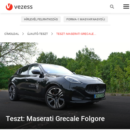
HÍRLEVÉL FELIRATKOZÁS
FORMA-1 MAGYAR NAGYDÍJ
CÍMOLDAL
ÚJAUTÓ-TESZT
TESZT: MASERATI GRECALE...
Teszt: Maserati Grecale Folgore