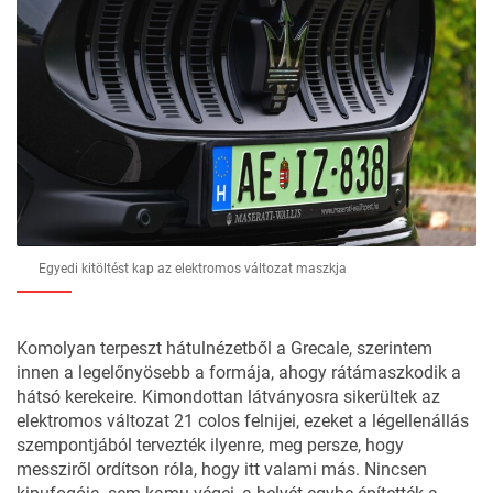
Egyedi kitöltést kap az elektromos változat maszkja
Komolyan terpeszt hátulnézetből a Grecale, szerintem
innen a legelőnyösebb a formája, ahogy rátámaszkodik a
hátsó kerekeire. Kimondottan látványosra sikerültek az
elektromos változat 21 colos felnijei, ezeket a légellenállás
szempontjából tervezték ilyenre, meg persze, hogy
messziről ordítson róla, hogy itt valami más. Nincsen