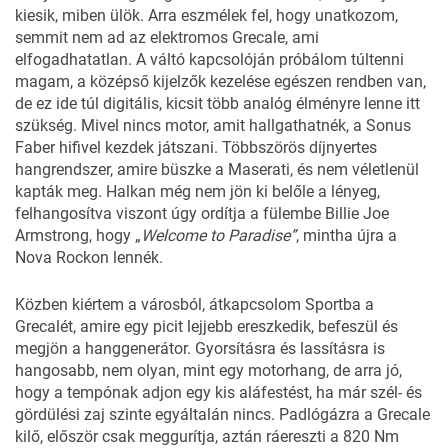
kiesik, miben ülök. Arra eszmélek fel, hogy unatkozom,
semmit nem ad az elektromos Grecale, ami
elfogadhatatlan. A váltó kapcsolóján próbálom túltenni
magam, a középső kijelzők kezelése egészen rendben van,
de ez ide túl digitális, kicsit több analóg élményre lenne itt
szükség. Mivel nincs motor, amit hallgathatnék, a Sonus
Faber hifivel kezdek játszani. Többszörös díjnyertes
hangrendszer, amire büszke a Maserati, és nem véletlenül
kapták meg. Halkan még nem jön ki belőle a lényeg,
felhangosítva viszont úgy ordítja a fülembe Billie Joe
Armstrong, hogy „
Welcome to Paradise”
, mintha újra a
Nova Rockon lennék.
Közben kiértem a városból, átkapcsolom Sportba a
Grecalét, amire egy picit lejjebb ereszkedik, befeszül és
megjön a hanggenerátor. Gyorsításra és lassításra is
hangosabb, nem olyan, mint egy motorhang, de arra jó,
hogy a tempónak adjon egy kis aláfestést, ha már szél- és
gördülési zaj szinte egyáltalán nincs. Padlógázra a Grecale
kilő, először csak meggurítja, aztán ráereszti a 820 Nm