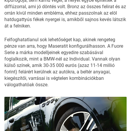
kipufogója, sem kamu végei, a helyét egybe építették a
diffúzorral, ami jó döntés volt. Bronz az összes felirat és az
orrán kívül minden embléma, ehhez passzolnak az elöl
hatdugattyús fékek nyergei is, amikből sajnos kevés látszik
át a felniken.
Felfoghatatlanul sok lehetőséget kap, akinek rengeteg
pénze van arra, hogy Maseratit konfigurálhasson. A Fuore
Serie a márka modelljeinek egyedire szabásával
foglalkozik, mint a BMW-nél az Individual. Vannak olyan
külső színek, amik 30-35 000 eurós (azaz 11-14 millió
forint) felárért kerülnek az autókra, a beltér anyagai,
kiegészítői, varrásai is végtelen kombinációkban
válogathatóak össze.