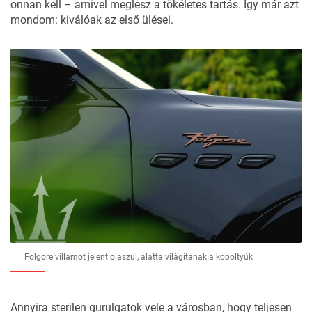
onnan kell – amivel meglesz a tökéletes tartás. Így már azt
mondom: kiválóak az első ülései.
Folgore villámot jelent olaszul, alatta világítanak a kopoltyúk
Annyira sterilen gurulgatok vele a városban, hogy teljesen