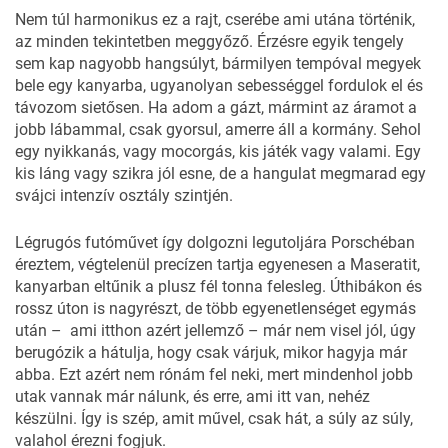
Nem túl harmonikus ez a rajt, cserébe ami utána történik,
az minden tekintetben meggyőző. Érzésre egyik tengely
sem kap nagyobb hangsúlyt, bármilyen tempóval megyek
bele egy kanyarba, ugyanolyan sebességgel fordulok el és
távozom sietősen. Ha adom a gázt, mármint az áramot a
jobb lábammal, csak gyorsul, amerre áll a kormány. Sehol
egy nyikkanás, vagy mocorgás, kis játék vagy valami. Egy
kis láng vagy szikra jól esne, de a hangulat megmarad egy
svájci intenzív osztály szintjén.
Légrugós futóművet így dolgozni legutoljára Porschéban
éreztem, végtelenül precízen tartja egyenesen a Maseratit,
kanyarban eltűnik a plusz fél tonna felesleg. Úthibákon és
rossz úton is nagyrészt, de több egyenetlenséget egymás
után – ami itthon azért jellemző – már nem visel jól, úgy
berugózik a hátulja, hogy csak várjuk, mikor hagyja már
abba. Ezt azért nem rónám fel neki, mert mindenhol jobb
utak vannak már nálunk, és erre, ami itt van, nehéz
készülni. Így is szép, amit művel, csak hát, a súly az súly,
valahol érezni fogjuk.