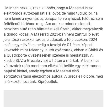
Ha innen nézzük, ritka különös, hogy a
Maserati
is az
elektromos autókban látja a jövőt, de mind tudjuk jól, ha
nem lenne a nyomás az európai törvényhozók felől, ez sem
feltétlenül történne meg. Ám amikor minden eladott
benzines autó után büntetést kell fizetni, akkor megváltozik
a gondolkodás. A Maserati 2023-ban nem zárt túl jó évet,
jelentősen csökkentek az eladásaik a fő piacokon, 2024
első negyedévében pedig a tavalyi év Q1-éhez képest
kevesebb mint feleannyi autót gyártottak, ebben a Ghibli és
a Quatroporte kivezetésének szerepe is meglátszik. A
kisebb SUV, a Grecale viszi a hátán a márkát. A benzines
változatok után mostanra elkészült belőle egy elektromos
hajtású kivitel, amely egyben a Maserati első
sorozatgyártású elektromos autója. A Grecale Folgore, meg
is érkezett hozzánk. Kipróbáltuk.