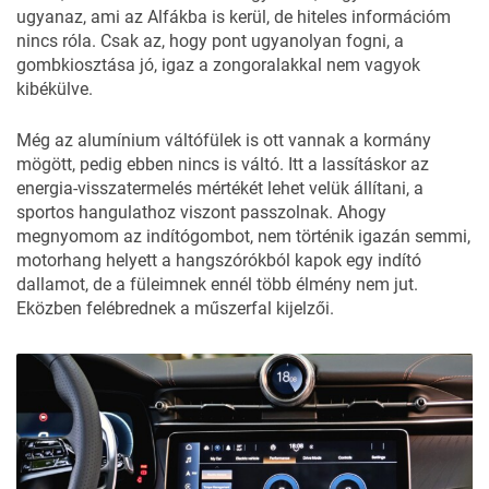
ugyanaz, ami az Alfákba is kerül, de hiteles információm
nincs róla. Csak az, hogy pont ugyanolyan fogni, a
gombkiosztása jó, igaz a zongoralakkal nem vagyok
kibékülve.
Még az alumínium váltófülek is ott vannak a kormány
mögött, pedig ebben nincs is váltó. Itt a lassításkor az
energia-visszatermelés mértékét lehet velük állítani, a
sportos hangulathoz viszont passzolnak. Ahogy
megnyomom az indítógombot, nem történik igazán semmi,
motorhang helyett a hangszórókból kapok egy indító
dallamot, de a füleimnek ennél több élmény nem jut.
Eközben felébrednek a műszerfal kijelzői.