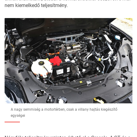
nem kiemelkedő teljesítmény.
A nagy semmiség a motortérben, csak a villany hajtás kiegészítő
egységei