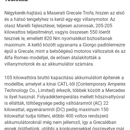
Négykerék-hajtású a Maserati Grecale Trofe, hiszen az első
és a hátsó tengelyhez is kerül egy-egy villanymotor. Az
olasz Marelli fejlesztései, teljesen azonosak, 205-205
kilowattos teljesítményt, vagyis összesen 550 lóerőt
tesznek le, emellett 820 Nm nyomatékot biztosítanak
maximum. A kettő között ugyanarra a Giorgo padlólemezre
épül a Grecale, mint a belsőégésű motoros változatok és az
Alfa Romeo modelljei, de erősen átalakították a
villanymotorok és az akkumulátor számára.
105 kilowattóra bruttó kapacitású akkumulátort építenek a
modellbe, amelyet a kínai CATL-től (Contemporary Amperex
Technology Co., Limited) érkezik, többek között a Mercedes
is ilyet használ. Folyadéktemperálás mellett hőszivattyúval
is ellátták, töltőegysége pedig váltóáramról (AC) 22
kilowattal, egyenáramról (DC) pedig maximum 150
kilowattal tudja tölteni, előbbi 400 voltos rendszerű
akkumulátoroknál még nem jellemző, így a Grecaléban
ennek örülhetünk, utóbbi a konkurensekkel összevetve már