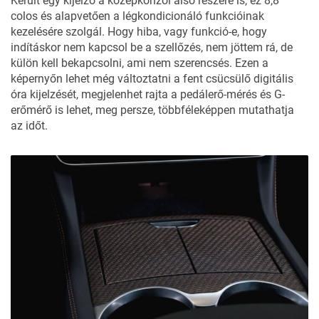
Került egy kijelző a középkonzol alsó részére is, ez 8,8
colos és alapvetően a légkondicionáló funkcióinak
kezelésére szolgál. Hogy hiba, vagy funkció-e, hogy
indításkor nem kapcsol be a szellőzés, nem jöttem rá, de
külön kell bekapcsolni, ami nem szerencsés. Ezen a
képernyőn lehet még változtatni a fent csücsülő digitális
óra kijelzését, megjelenhet rajta a pedálerő-mérés és G-
erőmérő is lehet, meg persze, többféleképpen mutathatja
az időt.