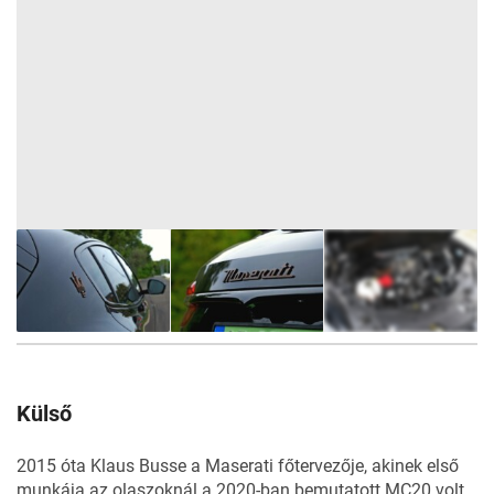
27
FOTÓ
Külső
2015 óta Klaus Busse a
Maserati
főtervezője, akinek első
munkája az olaszoknál a 2020-ban bemutatott MC20 volt.