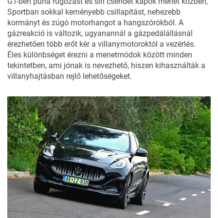
GT-ben puha rugózást és síri csendet kapok menet közben,
Sportban sokkal keményebb csillapítást, nehezebb
kormányt és zúgó motorhangot a hangszórókból. A
gázreakció is változik, ugyanannál a gázpedálállásnál
érezhetően több erőt kér a villanymotoroktól a vezérlés.
Éles különbséget érezni a menetmódok között minden
tekintetben, ami jónak is nevezhető, hiszen kihasználták a
villanyhajtásban rejlő lehetőségeket.