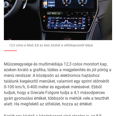
12,3 colos a felső, 8,8 az alsó, köztük a váltókapcsolót látjuk
Műszeregysége és multimédiája 12,3 colos monitort kap,
ezeken kiváló a grafika, tűéles a megjelenítés és jól pörög a
menü rendszer. A középsőn az elektromos hajtáshoz
találunk kiegészítő menüket, valamint egy sprint időmérőt
0-100 km/h, 0-400 méter és egyebek mérésével. Ebből
tudjuk, hogy a Grecale Folgore tudja a 4,1 másodperces
gyári gyorsulási értéket, többször is mértük vele a teszthét
alatt. Ha megfelelő az útfelület, hozza az értéket.