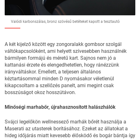
Valódi karbonszálas, bronz szövésű betéteket kapott a tesztautó
A két kijelző között egy zongoralakk gombsor szolgál
váltókapcsolóként, ami helyett szívesebben használnék
bármilyen formájú és méretű kart. Sajnos nem jó a
kattanási érzete és elengedhetetlen, hogy ránézzünk
irányváltáskor. Emellett, a teljesen általános
kéztartásommal minden D nyomásakor véletlenül
kikapcsoltam a szellőzés panelt, ami megint csak
bosszúságot okoz hosszútávon.
Minőségi marhabőr, újrahasznosított halászhálók
Svájci legelőkön wellnessező marhák bőrét használja a
Maserati az utasterek borításához. Ezeket az állatokat a
hideg időjárás miatt kevesebb élősködő és bogár bántja így