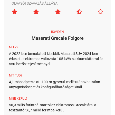
OLVASÓI SZAVAZÁS ÁLLÁSA
RÖVIDEN
Maserati Grecale Folgore
MI EZ?
A 2022-ben bemutatott kisebbik Maserati SUV 2024-ben
érkezett elektromos változata 105 kWh-s akkumulátorral és
550 lóerős teljesítménnyel.
MIT TUD?
4,1 másodperc alatt 100-ra gyorsul, mellé utánozhatatlan
anyagminőséget és konfigurálhatóságot kínál.
MIBE KERÜL?
50,9 millió forintnál startol az elektromos Grecale ára, a
tesztautó 56,7 millió forintba kerül.