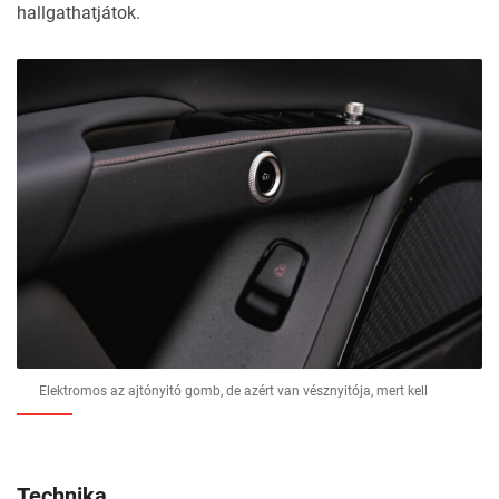
hallgathatjátok.
Elektromos az ajtónyitó gomb, de azért van vésznyitója, mert kell
Technika