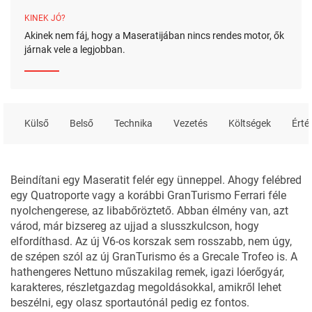
KINEK JÓ?
Akinek nem fáj, hogy a Maseratijában nincs rendes motor, ők
járnak vele a legjobban.
Külső
Belső
Technika
Vezetés
Költségek
Érté
Beindítani egy Maseratit felér egy ünneppel. Ahogy felébred
egy Quatroporte vagy a korábbi GranTurismo Ferrari féle
nyolchengerese, az libabőröztető. Abban élmény van, azt
várod, már bizsereg az ujjad a slusszkulcson, hogy
elfordíthasd. Az új V6-os korszak sem rosszabb, nem úgy,
de szépen szól
az új GranTurismo
és a
Grecale Trofeo
is. A
hathengeres Nettuno műszakilag remek, igazi lóerőgyár,
karakteres, részletgazdag megoldásokkal, amikről lehet
beszélni, egy olasz sportautónál pedig ez fontos.