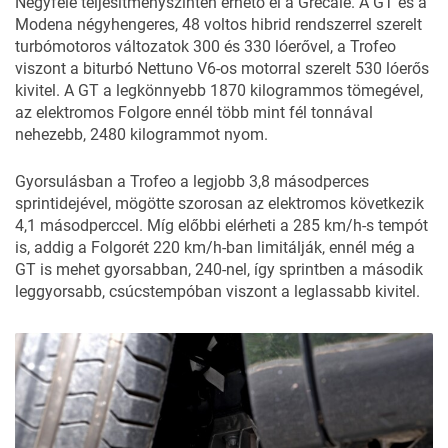
Négyféle teljesítményszinten érhető el a Grecale. A GT és a
Modena négyhengeres, 48 voltos hibrid rendszerrel szerelt
turbómotoros változatok 300 és 330 lóerővel, a Trofeo
viszont a biturbó Nettuno V6-os motorral szerelt 530 lóerős
kivitel. A GT a legkönnyebb 1870 kilogrammos tömegével,
az elektromos Folgore ennél több mint fél tonnával
nehezebb, 2480 kilogrammot nyom.
Gyorsulásban a Trofeo a legjobb 3,8 másodperces
sprintidejével, mögötte szorosan az elektromos következik
4,1 másodperccel. Míg előbbi elérheti a 285 km/h-s tempót
is, addig a Folgorét 220 km/h-ban limitálják, ennél még a
GT is mehet gyorsabban, 240-nel, így sprintben a második
leggyorsabb, csúcstempóban viszont a leglassabb kivitel.