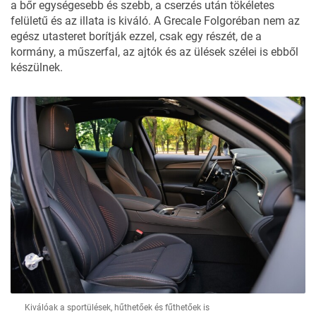
a bőr egységesebb és szebb, a cserzés után tökéletes
felületű és az illata is kiváló. A Grecale Folgoréban nem az
egész utasteret borítják ezzel, csak egy részét, de a
kormány, a műszerfal, az ajtók és az ülések szélei is ebből
készülnek.
Kiválóak a sportülések, hűthetőek és fűthetőek is