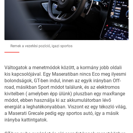
Remek a vezetési pozíció, igazi sportos
Váltogatok a menetmódok között, a kormány jobb oldali
kis kapcsolójával. Egy Maseratiban nincs Eco meg ilyesmi
bolondságok, GT-ben indul, innen az egyik irányban Off-
road, másikban Sport módot találunk, és az elektromos
kivitelben ( amelyben épp ülünk) pluszban egy maxRange
módot, ebben használja ki az akkumulátorban lévő
energiát a leghatékonyabban. Viszont ez egy tékozló világ,
a Maserati Grecale pedig egy sportos autó, így a másik
irányba kattintgatok.