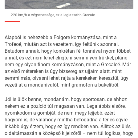
220 km/h a végsebessége, ez a leglassabb Grecale
Alapból is nehezebb a Folgore kormányzása, mint a
Trofeoé, miután azt is vezettem, így feltűnik azonnal.
Betudom annak, hogy konkrétan fél tonnával nyom többet
annál, és ezt nem lehet elrejteni semmilyen trükkel, pláne
nem egy olyan finom kormányzáson, mint a Grecaleé. Már
az első métereken is úgy bizsereg az ujjaim alatt, mint
semmi más, olvasni lehet rajta a kerekeken keresztül, úgy
vezeti át a mondanivalót, mint gramofon a bakelitről.
Jól is ülök benne, mondanám, hogy sportosan, de ahhoz
nekem ez a pozíció túl magasan van. Legalábbis elsőre,
nyomkodom a gombját, de nem megy lejjebb, ezért
hagyom is, de valahogy mintha befogadna a tér és egyre
inkább úgy érzem, hogy ez így rendben van. Állítok az ülés
oldaltámaszán a középső kijelzőről – nem túl logikus, hogy