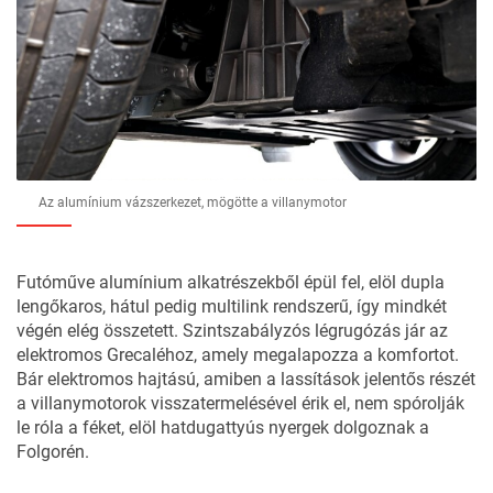
Az alumínium vázszerkezet, mögötte a villanymotor
Futóműve alumínium alkatrészekből épül fel, elöl dupla
lengőkaros, hátul pedig multilink rendszerű, így mindkét
végén elég összetett. Szintszabályzós légrugózás jár az
elektromos Grecaléhoz, amely megalapozza a komfortot.
Bár elektromos hajtású, amiben a lassítások jelentős részét
a villanymotorok visszatermelésével érik el, nem spórolják
le róla a féket, elöl hatdugattyús nyergek dolgoznak a
Folgorén.