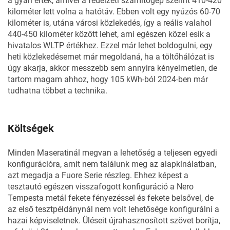
a gyári érték, amivel a fedélzeti számítógép szerint 410-420
kilométer lett volna a hatótáv. Ebben volt egy nyúzós 60-70
kilométer is, utána városi közlekedés, így a reális valahol
440-450 kilométer között lehet, ami egészen közel esik a
hivatalos WLTP értékhez. Ezzel már lehet boldogulni, egy
heti közlekedésemet már megoldaná, ha a töltőhálózat is
úgy akarja, akkor messzebb sem annyira kényelmetlen, de
tartom magam ahhoz, hogy 105 kWh-ból 2024-ben már
tudhatna többet a technika.
Költségek
Minden Maseratinál megvan a lehetőség a teljesen egyedi
konfigurációra, amit nem találunk meg az alapkínálatban,
azt megadja a Fuore Serie részleg. Ehhez képest a
tesztautó egészen visszafogott konfiguráció a Nero
Tempesta metál fekete fényezéssel és fekete belsővel, de
az első tesztpéldánynál nem volt lehetősége konfigurálni a
hazai képviseletnek. Üléseit újrahasznosított szövet borítja,