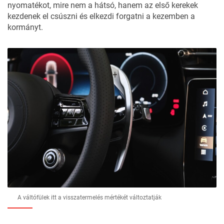
nyomatékot, mire nem a hátsó, hanem az első kerekek
kezdenek el csúszni és elkezdi forgatni a kezemben a
kormányt.
A váltófülek itt a visszatermelés mértékét változtatják