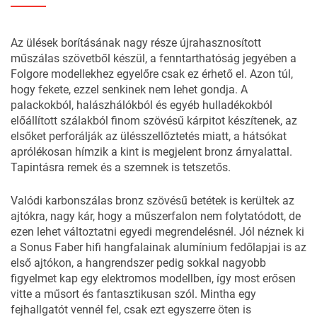
Az ülések borításának nagy része újrahasznosított
műszálas szövetből készül, a fenntarthatóság jegyében a
Folgore modellekhez egyelőre csak ez érhető el. Azon túl,
hogy fekete, ezzel senkinek nem lehet gondja. A
palackokból, halászhálókból és egyéb hulladékokból
előállított szálakból finom szövésű kárpitot készítenek, az
elsőket perforálják az ülésszellőztetés miatt, a hátsókat
aprólékosan hímzik a kint is megjelent bronz árnyalattal.
Tapintásra remek és a szemnek is tetszetős.
Valódi karbonszálas bronz szövésű betétek is kerültek az
ajtókra, nagy kár, hogy a műszerfalon nem folytatódott, de
ezen lehet változtatni egyedi megrendelésnél. Jól néznek ki
a Sonus Faber hifi hangfalainak alumínium fedőlapjai is az
első ajtókon, a hangrendszer pedig sokkal nagyobb
figyelmet kap egy elektromos modellben, így most erősen
vitte a műsort és fantasztikusan szól. Mintha egy
fejhallgatót vennél fel, csak ezt egyszerre öten is