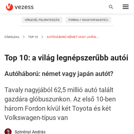
HÍRLEVÉL FELIRATKOZÁS
FORMA-1 MAGYAR NAGYDÍJ
CÍMOLDAL
TOP 10
AUTÓHÁBORÚ: NÉMET VAGY JAPÁN...
Top 10: a világ legnépszerűbb autói
Autóháború: német vagy japán autót?
Tavaly nagyjából 62,5 millió autó talált
gazdára glóbuszunkon. Az első 10-ben
három Fordon kívül két Toyota és két
Volkswagen-típus van
Szörényi András