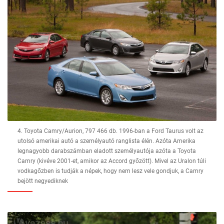
4. Toyota Camry/Aurion, 797 466 db. 1996-ban a Ford Taurus volt az
utolsó amerikai autó a személyautó ranglista élén. Azóta Amerika
legnagyobb darabszámban eladott személyautója azóta a Toyota
Camry (kivéve 2001-et, amikor az Accord győzött). Mivel az Uralon túli
vodkagőzben is tudják a népek, hogy nem lesz vele gondjuk, a Camry
bejött negyediknek