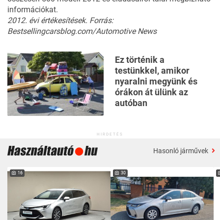
információkat.
2012. évi értékesítések. Forrás:
Bestsellingcarsblog.com/Automotive News
Ez történik a
testünkkel, amikor
nyaralni megyünk és
órákon át ülünk az
autóban
HIRDETÉS
Hasonló járművek
16
30