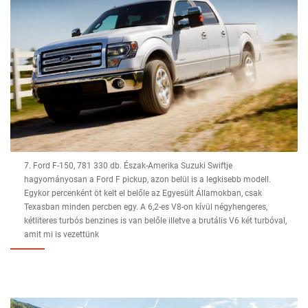
7. Ford F-150, 781 330 db. Észak-Amerika Suzuki Swiftje
hagyományosan a Ford F pickup, azon belül is a legkisebb modell.
Egykor percenként öt kelt el belőle az Egyesült Államokban, csak
Texasban minden percben egy. A 6,2-es V8-on kívül négyhengeres,
kétliteres turbós benzines is van belőle illetve a brutális V6 két turbóval,
amit mi is vezettünk