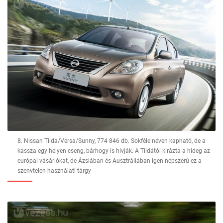
8. Nissan Tiida/Versa/Sunny, 774 846 db. Sokféle néven kapható, de a
kassza egy helyen cseng, bárhogy is hívják. A Tiidától kirázta a hideg az
európai vásárlókat, de Ázsiában és Ausztráliában igen népszerű ez a
szenvtelen használati tárgy