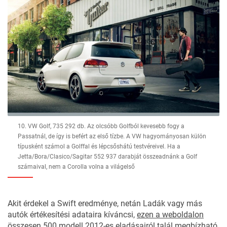
10. VW Golf, 735 292 db. Az olcsóbb Golfból kevesebb fogy a
Passatnál, de így is befért az első tízbe. A VW hagyományosan külön
típusként számol a Golffal és lépcsőshátú testvéreivel. Ha a
Jetta/Bora/Clasico/Sagitar 552 937 darabját összeadnánk a Golf
számaival, nem a Corolla volna a világelső
Akit érdekel a Swift eredménye, netán Ladák vagy más
autók értékesítési adataira kíváncsi,
ezen a weboldalon
összesen 500 modell 2012-es eladásairól talál megbízható