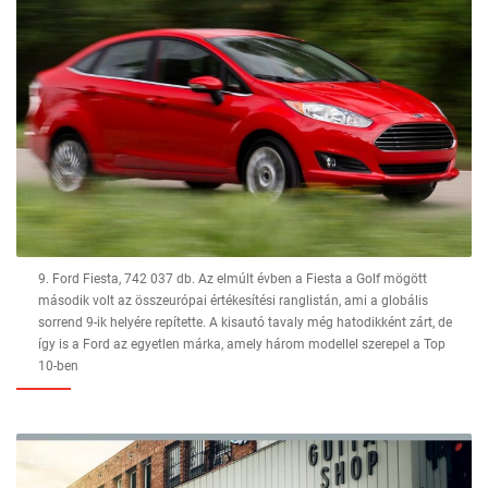
9. Ford Fiesta, 742 037 db. Az elmúlt évben a Fiesta a Golf mögött
második volt az összeurópai értékesítési ranglistán, ami a globális
sorrend 9-ik helyére repítette. A kisautó tavaly még hatodikként zárt, de
így is a Ford az egyetlen márka, amely három modellel szerepel a Top
10-ben