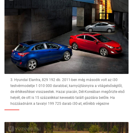
3. Hyundai Elantra, 829 192 db. 2011-ben még második volt az i30
testvérmodellje 1 010 000 darabbal, karnyújtásnyira a világelsőségtől,
de értékesítései visszaestek. Hazai piacán, Dél-Koreában megőrizte első
helyét, de ott is 15 százalékkal kevesebb talált gazdára belőle. Ha
hozzáadnánk a tavalyi 199 725 darab i30-at, előrébb végezne