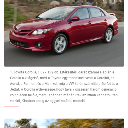
1. Toyota Corolla, 1 097 132 db. Értékesítési darabszámai alapján a
Corolla a világelső, mert a Toyota egy modellnek veszi a Corollát, az
Aurist, a Rumiont és a Matrixot, míg a VW külön számítja a Golfot és a
Jettát. A Corolla érdekessége, hogy tavaly összesen három generáció
volt piacon belőle, mert Japánban már árulták az itthon kapható utáni
verziót, Kínában pedig az eggyel korábbi modellt