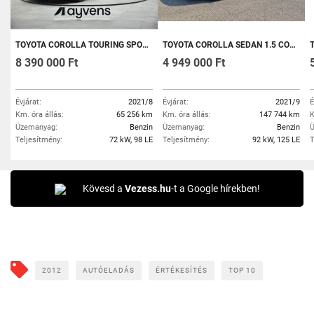
TOYOTA COROLLA TOURING SPORTS 1.8 HYBRID COMFORT TECH E-CVT MAGYAR 1.TUL-GARANTÁLT KM-SZERVIZTÖRTÉNET-ÁFÁS-GARANCIÁVAL!
TOYOTA COROLLA SEDAN 1.5 COMFORT BUSINESS MAGYAR AUTÓ. 147 EZER KM!!!KITŰNŐ ÁLLAPOT!
TO
8 390 000 Ft
4 949 000 Ft
Évjárat:
2021/8
Évjárat:
2021/9
É
Km. óra állás:
65 256 km
Km. óra állás:
147 744 km
K
Üzemanyag:
Benzin
Üzemanyag:
Benzin
Ü
Teljesítmény:
72 kW, 98 LE
Teljesítmény:
92 kW, 125 LE
T
Kövesd a
Vezess.hu
-t a Google hírekben!
2012
AUTÓELADÁS
ÉRTÉKESÍTÉS
TOP 10