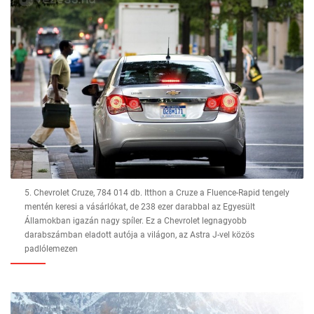
5. Chevrolet Cruze, 784 014 db. Itthon a Cruze a Fluence-Rapid tengely
mentén keresi a vásárlókat, de 238 ezer darabbal az Egyesült
Államokban igazán nagy spíler. Ez a Chevrolet legnagyobb
darabszámban eladott autója a világon, az Astra J-vel közös
padlólemezen