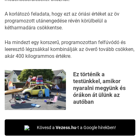
A korlátozó feladata, hogy ezt az óriási értéket az öv
programozott utánengedése révén körülbelül a
kétharmadára csökkentse.
Ha mindezt egy korszerű, programozottan felfúvódó és
leeresztő légzsákkal kombinálják az överő tovább csökken,
akár 400 kilogrammos értékre.
Ez történik a
testünkkel, amikor
nyaralni megyünk és
órákon át ülünk az
autóban
Kövesd a
Vezess.hu
-t a Google hírekben!