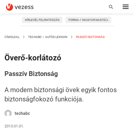
HÍRLEVÉL FELIRATKOZÁS
FORMA-1 MAGYAR NAGYDÍJ
CÍMOLDAL
TECHABC – AUTÓS LEXIKON
PASSZÍV BIZTONSÁG
Överő-korlátozó
Passzív Biztonság
A modern biztonsági övek egyik fontos
biztonságfokozó funkciója.
techabc
2013.01.01.