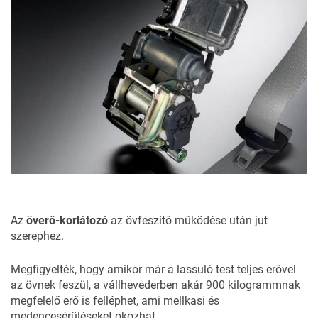
Az
överő-korlátozó
az
övfeszítő
működése után jut
szerephez.
Megfigyelték, hogy amikor már a lassuló test teljes erővel
az övnek feszül, a vállhevederben akár 900 kilogrammnak
megfelelő erő is felléphet, ami mellkasi és
medencesérüléseket okozhat.