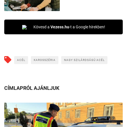
Kövesd a
Vezess.hu
-t a Google hírekben!
ACÉL
KAROSSZÉRIA
NAGY SZILÁRDSÁGÚ ACÉL
CÍMLAPRÓL AJÁNLJUK