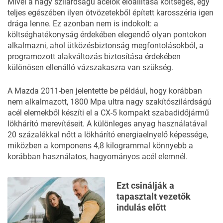
Mivel a nagy szilárdságú acélok előállítása költséges, egy
teljes egészében ilyen ötvözetekből épített karosszéria igen
drága lenne. Ez azonban nem is indokolt: a
költséghatékonyság érdekében elegendő olyan pontokon
alkalmazni, ahol ütközésbiztonság megfontolásokból, a
programozott alakváltozás biztosítása érdekében
különösen ellenálló vázszakaszra van szükség.
A Mazda 2011-ben jelentette be például, hogy korábban
nem alkalmazott, 1800 Mpa ultra nagy szakítószilárdságú
acél elemekből készíti el a CX-5 kompakt szabadidőjármű
lökhárító merevítéseit. A különleges anyag használatával
20 százalékkal nőtt a lökhárító energiaelnyelő képessége,
miközben a komponens 4,8 kilogrammal könnyebb a
korábban használatos, hagyományos acél elemnél.
Ezt csinálják a
tapasztalt vezetők
indulás előtt