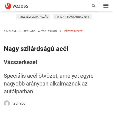
HÍRLEVÉL FELIRATKOZÁS
FORMA-1 MAGYAR NAGYDÍJ
CÍMOLDAL
TECHABC – AUTÓS LEXIKON
VÁZSZERKEZET
Nagy szilárdságú acél
Vázszerkezet
Speciális acél ötvözet, amelyet egyre
nagyobb arányban alkalmaznak az
autóiparban.
techabc