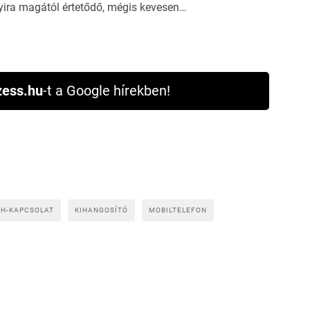
yira magától értetődő, mégis kevesen…
ess.hu
-t a Google hírekben!
TH-KAPCSOLAT
KIHANGOSÍTÓ
MOBILTELEFON