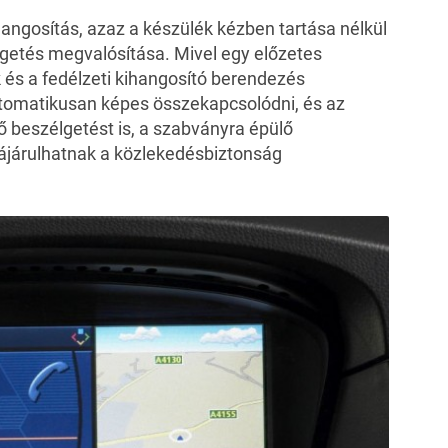
hangosítás, azaz a készülék kézben tartása nélkül
lgetés megvalósítása. Mivel egy előzetes
 és a fedélzeti kihangosító berendezés
utomatikusan képes összekapcsolódni, és az
ő beszélgetést is, a szabványra épülő
járulhatnak a közlekedésbiztonság