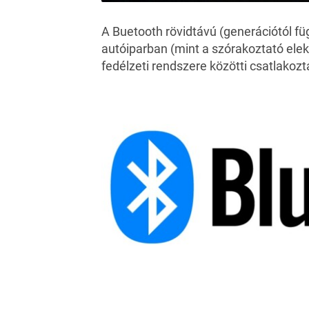
A Buetooth rövidtávú (generációtól fü
autóiparban (mint a szórakoztató ele
fedélzeti rendszere közötti csatlakoz