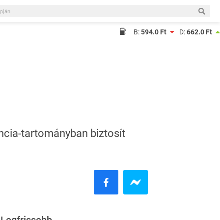
B:
594.0 Ft
D:
662.0 Ft
encia-tartományban biztosít