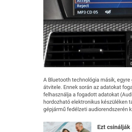
A Bluetooth technológia másik, egyre 
átvitele. Ennek során az adatokat fo
felhasználja a fogadott adatokat (Aud
hordozható elektronikus készüléken t
gépjármű fedélzeti audiorendszerén k
Ezt csinálják