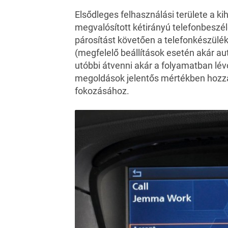
Elsődleges felhasználási területe a ki
megvalósított kétirányú telefonbeszé
párosítást követően a telefonkészülék
(megfelelő beállítások esetén akár a
utóbbi átvenni akár a folyamatban lév
megoldások jelentős mértékben hozzá
fokozásához.