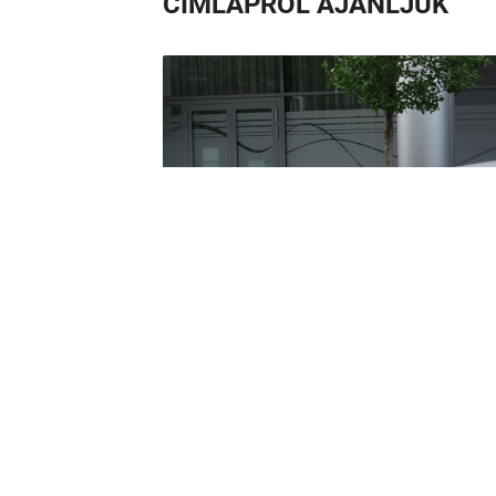
CÍMLAPRÓL AJÁNLJUK
Egy hibrid is tud 