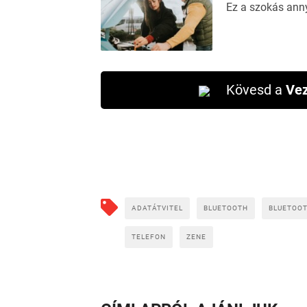
Ez a szokás ann
Kövesd a
Vez
ADATÁTVITEL
BLUETOOTH
BLUETOO
TELEFON
ZENE