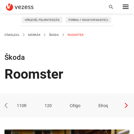
HÍRLEVÉL FELIRATKOZÁS
FORMA-1 MAGYAR NAGYDÍJ
CÍMOLDAL
MÁRKÁK
ŠKODA
ROOMSTER
Škoda
Roomster
110R
120
Citigo
Elroq
Eny