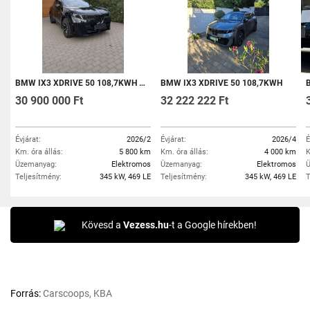
BMW IX3 XDRIVE 50 108,7KWH ÁFÁS
BMW IX3 XDRIVE 50 108,7KWH
BMW
30 900 000 Ft
32 222 222 Ft
Évjárat:
2026/2
Évjárat:
2026/4
É
Km. óra állás:
5 800 km
Km. óra állás:
4 000 km
K
Üzemanyag:
Elektromos
Üzemanyag:
Elektromos
Ü
Teljesítmény:
345 kW, 469 LE
Teljesítmény:
345 kW, 469 LE
T
Kövesd a
Vezess.hu
-t a Google hírekben!
Forrás:
Carscoops, KBA