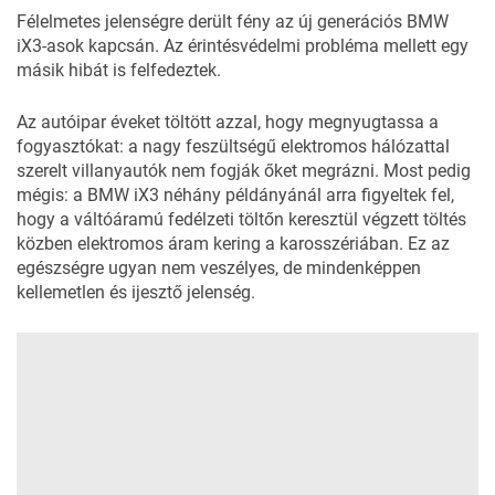
Félelmetes jelenségre derült fény az új generációs BMW
iX3-asok kapcsán. Az érintésvédelmi probléma mellett egy
másik hibát is felfedeztek.
Az autóipar éveket töltött azzal, hogy megnyugtassa a
fogyasztókat: a nagy feszültségű elektromos hálózattal
szerelt villanyautók nem fogják őket megrázni. Most pedig
mégis: a BMW iX3 néhány példányánál arra figyeltek fel,
hogy a váltóáramú fedélzeti töltőn keresztül végzett töltés
közben elektromos áram kering a karosszériában. Ez az
egészségre ugyan nem veszélyes, de mindenképpen
kellemetlen és ijesztő jelenség.