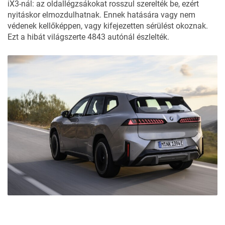
iX3-nál: az oldallégzsákokat rosszul szerelték be, ezért
nyitáskor elmozdulhatnak. Ennek hatására vagy nem
védenek kellőképpen, vagy kifejezetten sérülést okoznak.
Ezt a hibát világszerte 4843 autónál észlelték.