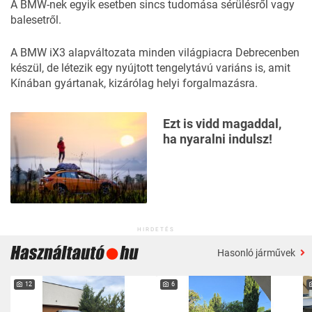
A BMW-nek egyik esetben sincs tudomása sérülésről vagy
balesetről.
A BMW iX3 alapváltozata minden világpiacra Debrecenben
készül, de létezik egy nyújtott tengelytávú variáns is, amit
Kínában gyártanak, kizárólag helyi forgalmazásra.
Ezt is vidd magaddal,
ha nyaralni indulsz!
HIRDETÉS
Hasonló járművek
12
6