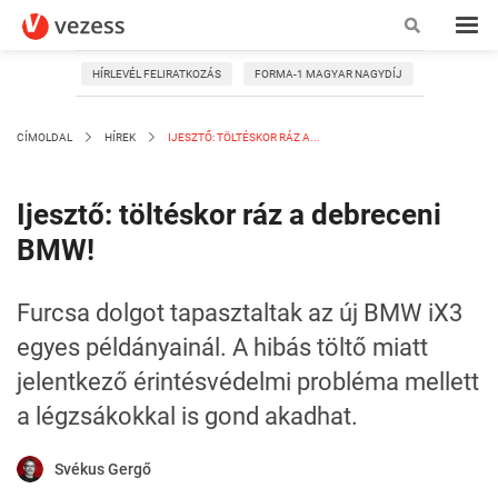
HÍRLEVÉL FELIRATKOZÁS
FORMA-1 MAGYAR NAGYDÍJ
CÍMOLDAL
HÍREK
IJESZTŐ: TÖLTÉSKOR RÁZ A...
Ijesztő: töltéskor ráz a debreceni
BMW!
Furcsa dolgot tapasztaltak az új BMW iX3
egyes példányainál. A hibás töltő miatt
jelentkező érintésvédelmi probléma mellett
a légzsákokkal is gond akadhat.
Svékus Gergő