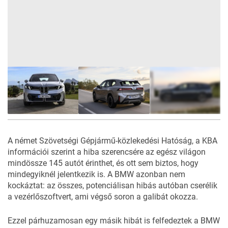
9
FOTÓ
A német
Szövetségi Gépjármű-közlekedési Hatóság
, a
KBA
információi szerint a hiba szerencsére az egész világon
mindössze 145 autót érinthet, és ott sem biztos, hogy
mindegyiknél jelentkezik is. A BMW azonban nem
kockáztat: az összes, potenciálisan hibás autóban cserélik
a vezérlőszoftvert, ami végső soron a galibát okozza.
Ezzel párhuzamosan egy másik hibát is felfedeztek a BMW