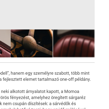
20
FOTÓ
ll”, hanem egy személyre szabott, több mint
 fejlesztett elemet tartalmazó one-off példány.
n neki alkotott árnyalatot kapott, a Momoa
vörös fényezést, amelyhez öregített sárgaréz
ek nem csupán díszítések: a sárvédők és