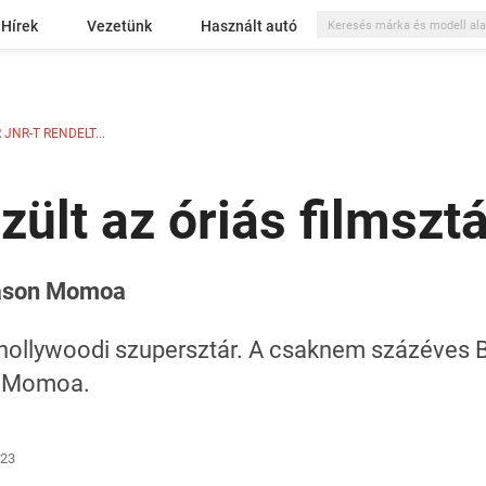
Hírek
Vezetünk
Használt autó
JNR-T RENDELT...
zült az óriás filmszt
 Jason Momoa
a hollywoodi szupersztár. A csaknem százéves B
n Momoa.
:23