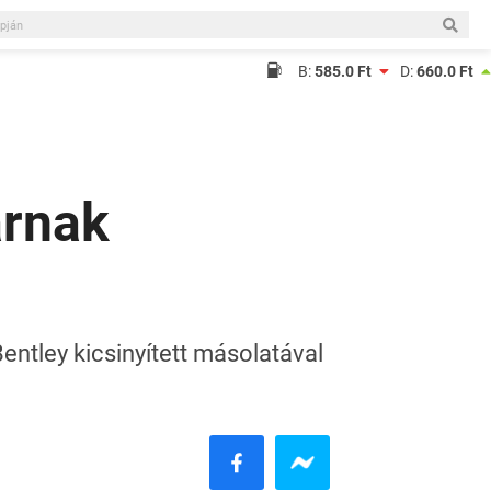
B:
585.0 Ft
D:
660.0 Ft
árnak
entley kicsinyített másolatával