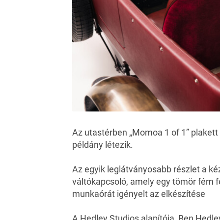
Az utastérben „Momoa 1 of 1” plakett 
példány létezik.
Az egyik leglátványosabb részlet a k
váltókapcsoló, amely egy tömör fém f
munkaórát igényelt az elkészítése
A Hedley Studios alapítója, Ben Hedl