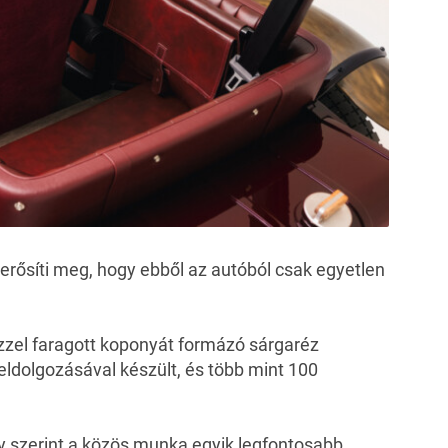
erősíti meg, hogy ebből az autóból csak egyetlen
ézzel faragott koponyát formázó sárgaréz
eldolgozásával készült, és több mint 100
ey szerint a közös munka egyik legfontosabb