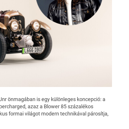
 Jnr önmagában is egy különleges koncepció: a
percharged, azaz a Blower 85 százalékos
us formai világot modern technikával párosítja,