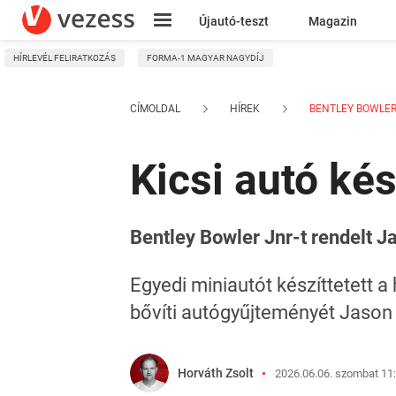
Újautó-teszt
Magazin
HÍRLEVÉL FELIRATKOZÁS
FORMA-1 MAGYAR NAGYDÍJ
Kresz
CÍMOLDAL
HÍREK
BENTLEY BOWLER 
Kicsi autó kés
Bentley Bowler Jnr-t rendelt
Egyedi miniautót készíttetett 
bővíti autógyűjteményét Jaso
Horváth Zsolt
2026.06.06. szombat 11