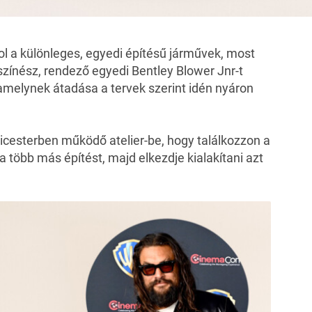
ol a különleges, egyedi építésű járművek, most
zínész, rendező egyedi Bentley Blower Jnr-t
amelynek átadása a tervek szerint idén nyáron
cesterben működő atelier-be, hogy találkozzon a
 a több más építést, majd elkezdje kialakítani azt