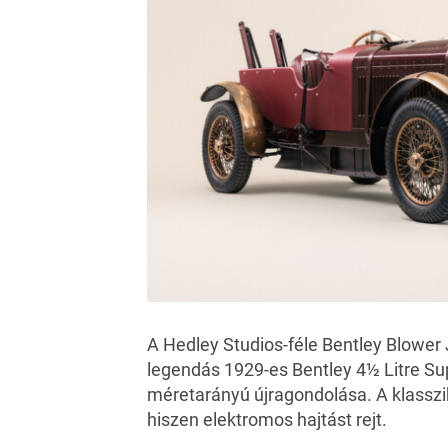
A Hedley Studios-féle Bentley Blower
legendás 1929-es Bentley 4½ Litre Su
méretarányú újragondolása. A klasszik
hiszen elektromos hajtást rejt.