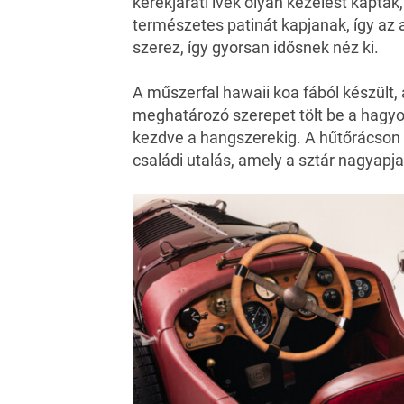
kerékjárati ívek olyan kezelést kaptak
természetes patinát kapjanak, így az
szerez, így gyorsan idősnek néz ki.
A műszerfal hawaii koa fából készült
meghatározó szerepet tölt be a hag
kezdve a hangszerekig. A hűtőrácson
családi utalás, amely a sztár nagyapja