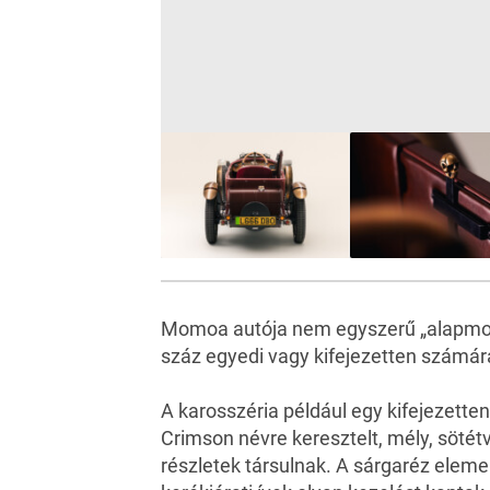
Momoa autója nem egyszerű „alapmode
száz egyedi vagy kifejezetten számára
A karosszéria például egy kifejezette
Crimson névre keresztelt, mély, sötét
részletek társulnak. A sárgaréz elem