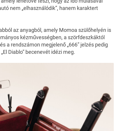
, amely lehetővé teszi, hogy az idő múlásával
 autó nem „elhasználódik”, hanem karaktert
, abból az anyagból, amely Momoa szülőhelyén is
yományos kézművességben, a szörfdeszkáktól
 és a rendszámon megjelenő „666” jelzés pedig
 „El Diablo” becenevét idézi meg.