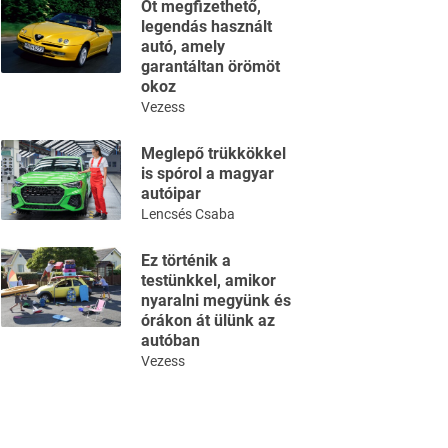
Öt megfizethető,
legendás használt
autó, amely
garantáltan örömöt
okoz
Vezess
Meglepő trükkökkel
is spórol a magyar
autóipar
Lencsés Csaba
Ez történik a
testünkkel, amikor
nyaralni megyünk és
órákon át ülünk az
autóban
Vezess