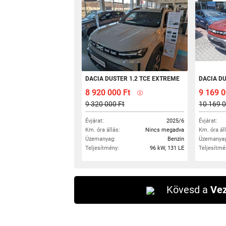
DACIA DUSTER 1.2 TCE EXTREME
DACIA DUSTER 1.2 ECO-G JOURNE
8 920 000 Ft
9 169 
9 320 000 Ft
10 169 0
Évjárat:
2025/6
Évjárat:
Km. óra állás:
Nincs megadva
Km. óra ál
Üzemanyag:
Benzin
Üzemanyag
Teljesítmény:
96 kW, 131 LE
Teljesítmé
Kövesd a
Vez