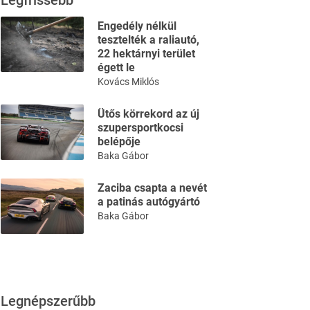
Legfrissebb
Engedély nélkül
tesztelték a raliautó,
22 hektárnyi terület
égett le
Kovács Miklós
Ütős körrekord az új
szupersportkocsi
belépője
Baka Gábor
Zaciba csapta a nevét
a patinás autógyártó
Baka Gábor
Legnépszerűbb