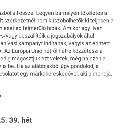
zből áll össze. Legyen bármilyen tökéletes a
lt szerkezetnél nem küszöbölhetők ki teljesen a
n esetleg felmerülő hibák. Amikor egy ilyen
s/vagy beszállítóik a jogszabályok által
ahívási kampányt indítanak, vagyis az érintett
k. Az Európai Unió hétről hétre közzéteszi a
 pedig megosztjuk ezt veletek, még ha ezen a
 is be. Ha az alábbiakból úgy gondolod, a
apcsolatot egy márkakereskedővel, aki elmondja,
z
.
5. 39. hét