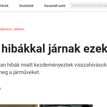
Hírek
Vezetünk
Használt autó
IBÁKKAL JÁRNAK...
 hibákkal járnak ezek
yan hibák miatt kezdeményeztek visszahívások
 meg a járműveket.
9