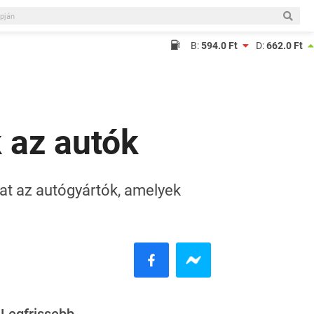
B:
594.0 Ft
D:
662.0 Ft
 az autók
at az autógyártók, amelyek