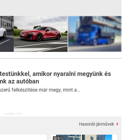
8
FOTÓ
 testünkkel, amikor nyaralni megyünk és
ünk az autóban
szerű felkészítése már megy, mint a…
HIRDETÉS
Hasonló járművek
8