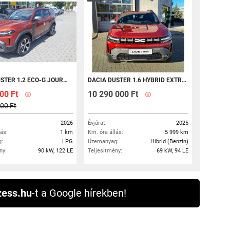
Y LPG EDC BENZIN+LPG. AUTOMATA VÁLTÓ. FULL EXTRA. 5 ÉV INGYEN SZERVIZ
DACIA DUSTER 1.6 HYBRID EXTREME
000 Ft
10 290 000 Ft
00 Ft
2026
Évjárat:
2025
lás:
1 km
Km. óra állás:
5 999 km
:
LPG
Üzemanyag:
Hibrid (Benzin)
ny:
90 kW, 122 LE
Teljesítmény:
69 kW, 94 LE
ess.hu
-t a Google hírekben!