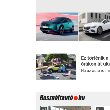
Ez történik a
órákon át ül
Ha az autó rutin
5
11