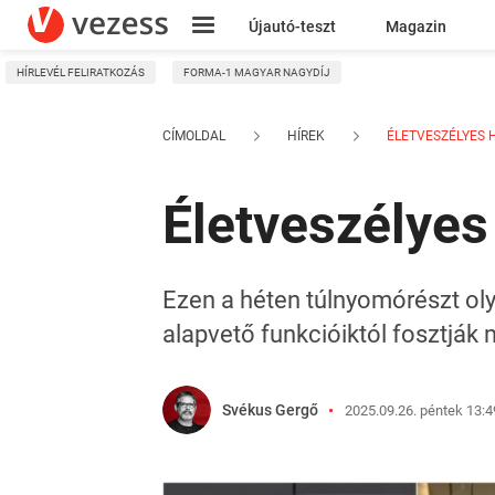
Újautó-teszt
Magazin
HÍRLEVÉL FELIRATKOZÁS
FORMA-1 MAGYAR NAGYDÍJ
Kresz
CÍMOLDAL
HÍREK
ÉLETVESZÉLYES H
Életveszélyes
Ezen a héten túlnyomórészt ol
alapvető funkcióiktól fosztják
Svékus Gergő
2025.09.26. péntek 13:4