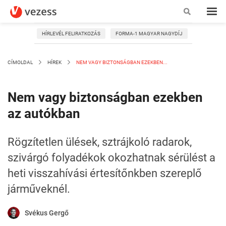
HÍRLEVÉL FELIRATKOZÁS
FORMA-1 MAGYAR NAGYDÍJ
CÍMOLDAL
HÍREK
NEM VAGY BIZTONSÁGBAN EZEKBEN...
Nem vagy biztonságban ezekben
az autókban
Rögzítetlen ülések, sztrájkoló radarok,
szivárgó folyadékok okozhatnak sérülést a
heti visszahívási értesítőnkben szereplő
járműveknél.
Svékus Gergő