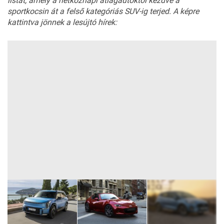
listát, amely a hétköznapi átlagautóktól kezdve a
sportkocsin át a felső kategóriás SUV-ig terjed. A képre
kattintva jönnek a lesújtó hírek: