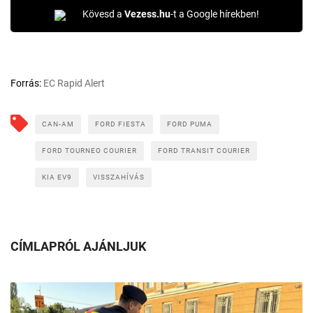
Kövesd a
Vezess.hu
-t a Google hírekben!
Forrás:
EC Rapid Alert
CAN-AM
FORD FIESTA
FORD PUMA
FORD TOURNEO COURIER
FORD TRANSIT COURIER
KIA EV9
VISSZAHÍVÁS
CÍMLAPRÓL AJÁNLJUK