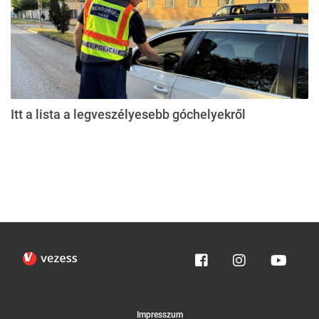
Itt a lista a legveszélyesebb góchelyekről
Impresszum