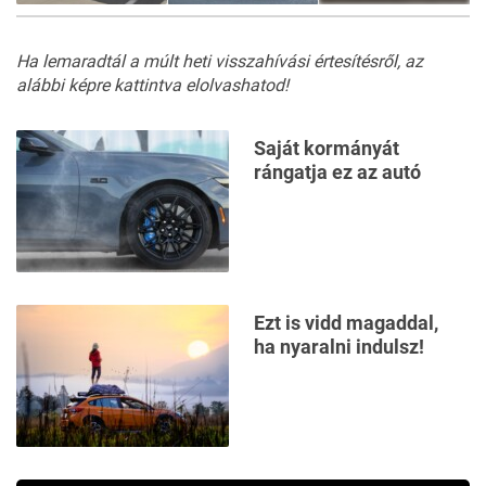
18
FOTÓ
Ha lemaradtál a múlt heti
visszahívási értesítésről
, az
alábbi képre kattintva elolvashatod!
Saját kormányát
rángatja ez az autó
Ezt is vidd magaddal,
ha nyaralni indulsz!