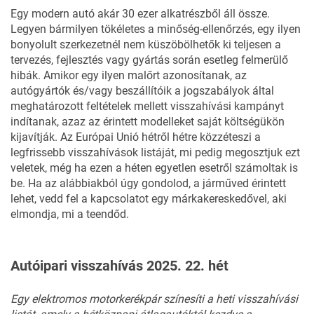
Egy modern autó akár 30 ezer alkatrészből áll össze.
Legyen bármilyen tökéletes a minőség-ellenőrzés, egy ilyen
bonyolult szerkezetnél nem küszöbölhetők ki teljesen a
tervezés, fejlesztés vagy gyártás során esetleg felmerülő
hibák. Amikor egy ilyen malőrt azonosítanak, az
autógyártók és/vagy beszállítóik a jogszabályok által
meghatározott feltételek mellett visszahívási kampányt
indítanak, azaz az érintett modelleket saját költségükön
kijavítják. Az Európai Unió hétről hétre közzéteszi a
legfrissebb visszahívások listáját, mi pedig megosztjuk ezt
veletek, még ha ezen a héten egyetlen esetről számoltak is
be. Ha az alábbiakból úgy gondolod, a járműved érintett
lehet, vedd fel a kapcsolatot egy márkakereskedővel, aki
elmondja, mi a teendőd.
Autóipari visszahívás 2025. 22. hét
Egy elektromos motorkerékpár színesíti a heti visszahívási