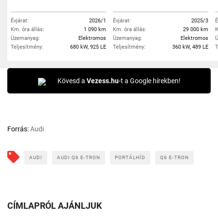
Évjárat:
2026/1
Évjárat:
2025/3
É
Km. óra állás:
1 090 km
Km. óra állás:
29 000 km
K
Üzemanyag:
Elektromos
Üzemanyag:
Elektromos
Ü
Teljesítmény:
680 kW, 925 LE
Teljesítmény:
360 kW, 489 LE
T
Kövesd a
Vezess.hu
-t a Google hírekben!
Forrás:
Audi
AUDI
AUDI Q6 E-TRON
PORTÁLHÍD
Q6 E-TRON
CÍMLAPRÓL AJÁNLJUK