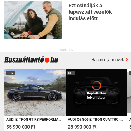
Ezt csinálják a
tapasztalt vezetők
indulás előtt
HIRDETÉS
Hasonló járművek
12
1
AUDI E-TRON GT RS PERFORMANCE 925 LE. ÁFÁ-S
AUDI Q6 SQ6 E-TRON QUATTRO (AUTOMATA) AIIC495
A
55 990 000 Ft
23 990 000 Ft