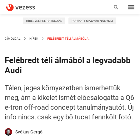
HÍRLEVÉL FELIRATKOZÁS
FORMA-1 MAGYAR NAGYDÍJ
CÍMOLDAL
HÍREK
FELÉBREDT TÉLI ÁLMÁBÓL A...
Felébredt téli álmából a legvadabb
Audi
Télen, jeges környezetben ismerhettük
meg, ám a kikelet ismét előcsalogatta a Q6
e-tron off-road concept tanulmányautót. Új
info nincs, csak egy bő tucat fennkölt fotó.
Svékus Gergő