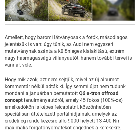
15
FOTÓ
Amellett, hogy baromi látványosak a fotók, másodlagos
jelentésük is van: úgy tűnik, az Audi nem egyszeri
mutatványnak szánta a különleges kialakítású, extrém
nagy hasmagasságú villanyautót, hanem további tervei is
vannak vele.
Hogy mik azok, azt nem sejtjük, mivel az új albumot
kommentár nélkül adták ki. Így semmi újat nem tudunk
mondani a januárban bemutatott
Q6 e-tron offroad
concept
tanulmányautóról, amely 45 fokos (100%-os)
emelkedőkön is képes felcaplatni, köszönhetően
speciálisan áttételezett portálhídjainak, amelyek az
eredetileg rendelkezésre álló 9000 helyett 13 400 Nm
maximális forgatónyomatékot engednek a kerekekre.