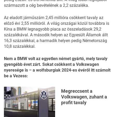
származott a cég bevételének a 2,2 százaléka.
Az eladott járműszám 2,45 millióra csökkent tavaly az
előző évi 2,55 millióról. A világ országai közül továbbra is
Kína a BMW legnagyobb piaca az összeladások 29,2
százalékával. A második helyen az Egyesült Államok állt
16,3 százalékkal, a harmadik helyen pedig Németország
10,8 százalékkal.
Nem a BMW volt az egyetlen német gyártó, mely tavaly
gyengébb évet zárt. Sokat csökkent a Volkswagen
nyeresége is – a wolfsburgiak 2024-es évéről
itt számolt
be
a Vezess:
Megreccsent a
Volkswagen, zuhant a
profit tavaly