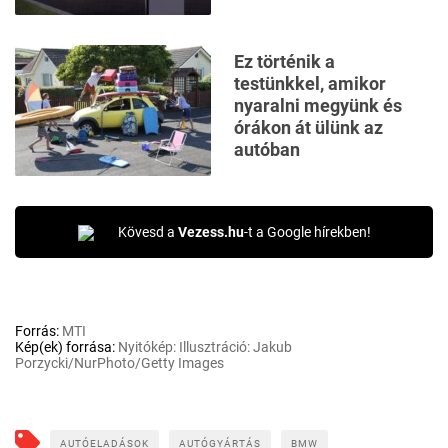
Ez történik a
testünkkel, amikor
nyaralni megyünk és
órákon át ülünk az
autóban
Kövesd a
Vezess.hu
-t a Google hírekben!
Forrás:
MTI
Kép(ek) forrása:
Nyitókép: Illusztráció: Jakub
Porzycki/NurPhoto/Getty Images
AUTÓELADÁSOK
AUTÓGYÁRTÁS
BMW