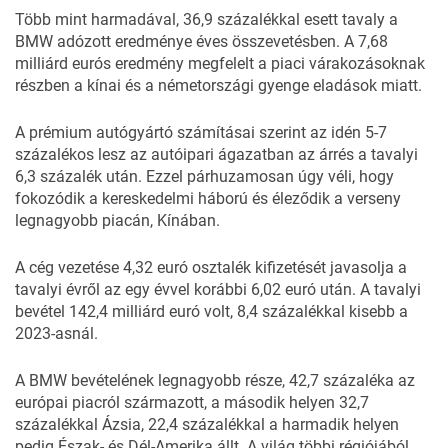
Több mint harmadával, 36,9 százalékkal esett tavaly a
BMW
adózott eredménye éves összevetésben. A 7,68
milliárd eurós eredmény megfelelt a piaci várakozásoknak
részben a kínai és a németországi gyenge eladások miatt.
A prémium autógyártó számításai szerint az idén 5-7
százalékos lesz az autóipari ágazatban az árrés a tavalyi
6,3 százalék után. Ezzel párhuzamosan úgy véli, hogy
fokozódik a kereskedelmi háború és éleződik a verseny
legnagyobb piacán, Kínában.
A cég vezetése 4,32 euró osztalék kifizetését javasolja a
tavalyi évről az egy évvel korábbi 6,02 euró után. A tavalyi
bevétel 142,4 milliárd euró volt, 8,4 százalékkal kisebb a
2023-asnál.
A BMW bevételének legnagyobb része, 42,7 százaléka az
európai piacról származott, a második helyen 32,7
százalékkal Ázsia, 22,4 százalékkal a harmadik helyen
pedig Észak- és Dél-Amerika állt. A világ többi régiójából