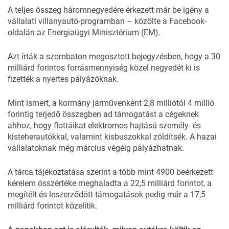
A teljes összeg háromnegyedére érkezett már be igény a
vállalati villanyautó-programban – közölte a
Facebook-
oldalán
az Energiaügyi Minisztérium (EM).
Azt írták a szombaton megosztott bejegyzésben, hogy a 30
milliárd forintos forrásmennyiség közel negyedét ki is
fizették a nyertes pályázóknak.
Mint ismert, a kormány járművenként 2,8 milliótól 4 millió
forintig terjedő összegben ad támogatást a cégeknek
ahhoz, hogy flottáikat elektromos hajtású személy- és
kisteherautókkal, valamint kisbuszokkal zöldítsék. A hazai
vállalatoknak még március végéig pályázhatnak.
A tárca tájékoztatása szerint a több mint 4900 beérkezett
kérelem összértéke meghaladta a 22,5 milliárd forintot, a
megítélt és leszerződött támogatások pedig már a 17,5
milliárd forintot közelítik.