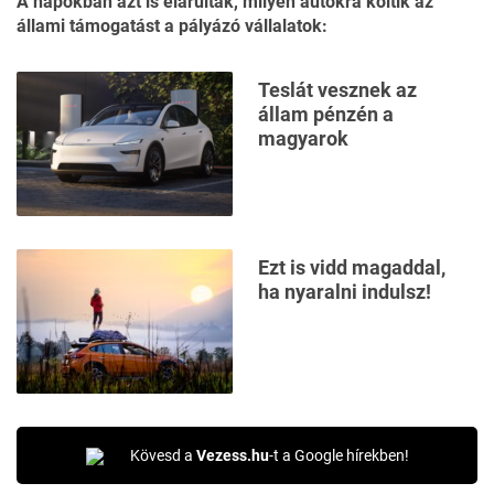
A napokban azt is elárulták,
milyen autókra költik
az
állami támogatást a pályázó vállalatok:
Teslát vesznek az
állam pénzén a
magyarok
Ezt is vidd magaddal,
ha nyaralni indulsz!
Kövesd a
Vezess.hu
-t a Google hírekben!