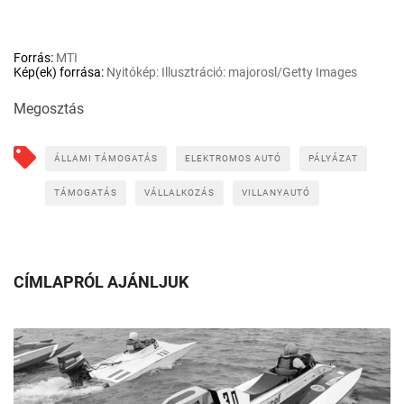
Forrás:
MTI
Kép(ek) forrása:
Nyitókép: Illusztráció: majorosl/Getty Images
Megosztás
ÁLLAMI TÁMOGATÁS
ELEKTROMOS AUTÓ
PÁLYÁZAT
TÁMOGATÁS
VÁLLALKOZÁS
VILLANYAUTÓ
CÍMLAPRÓL AJÁNLJUK