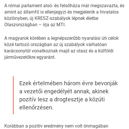
A római parlament alsó- és felsőháza már megszavazta, és
amint az államfő is ellenjegyzi és megjelenik a hivatalos
közlönyben, új KRESZ-szabályok lépnek életbe
Olaszországban
– írja az MTI.
A magyarok körében
a legnépszerűbb nyaralási úti célok
közé tartozó országban az új szabályok várhatóan
karácsonytól vonatkoznak majd az olasz és a külföldi
járművezetőkre egyaránt.
Ezek értelmében három évre bevonják
a vezetői engedélyét annak, akinek
pozitív lesz a drogtesztje a közúti
ellenőrzésen.
Korábban a pozitív eredmény nem volt önmagában