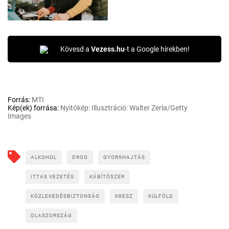
Kövesd a
Vezess.hu
-t a Google hírekben!
Forrás:
MTI
Kép(ek) forrása:
Nyitókép: Illusztráció: Walter Zerla/Getty
Images
ALKOHOL
DROG
GYORSHAJTÁS
ITTAS VEZETÉS
KÁBÍTÓSZER
KÖZLEKEDÉSBIZTONSÁG
KRESZ
KÜLFÖLD
OLASZORSZÁG