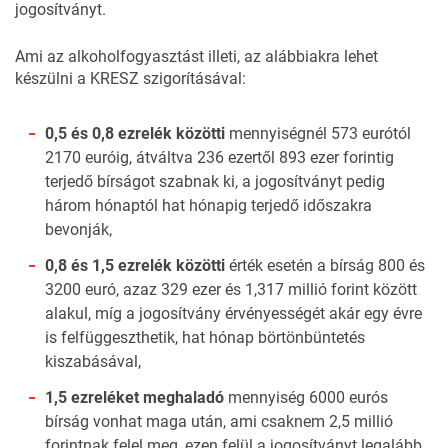
jogosítványt.
Ami az alkoholfogyasztást illeti, az alábbiakra lehet
készülni a KRESZ szigorításával:
0,5 és 0,8 ezrelék közötti
mennyiségnél 573 eurótól
2170 euróig, átváltva 236 ezertől 893 ezer forintig
terjedő bírságot szabnak ki, a jogosítványt pedig
három hónaptól hat hónapig terjedő időszakra
bevonják,
0,8 és 1,5 ezrelék közötti
érték esetén a bírság 800 és
3200 euró, azaz 329 ezer és 1,317 millió forint között
alakul, míg a jogosítvány érvényességét akár egy évre
is felfüggeszthetik, hat hónap börtönbüntetés
kiszabásával,
1,5 ezreléket meghaladó
mennyiség 6000 eurós
bírság vonhat maga után, ami csaknem 2,5 millió
forintnak felel meg, ezen felül a jogosítványt legalább