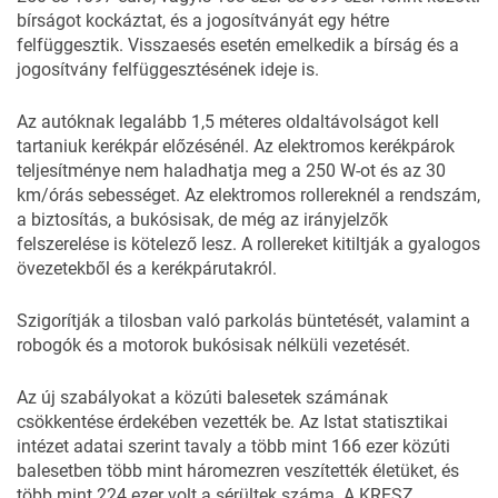
bírságot kockáztat, és a jogosítványát egy hétre
felfüggesztik. Visszaesés esetén emelkedik a bírság és a
jogosítvány felfüggesztésének ideje is.
Az autóknak legalább 1,5 méteres oldaltávolságot kell
tartaniuk kerékpár előzésénél. Az elektromos kerékpárok
teljesítménye nem haladhatja meg a 250 W-ot és az 30
km/órás sebességet. Az elektromos rollereknél a rendszám,
a biztosítás, a bukósisak, de még az irányjelzők
felszerelése is kötelező lesz. A rollereket kitiltják a gyalogos
övezetekből és a kerékpárutakról.
Szigorítják a tilosban való parkolás büntetését, valamint a
robogók és a motorok bukósisak nélküli vezetését.
Az új szabályokat a közúti balesetek számának
csökkentése érdekében vezették be. Az Istat statisztikai
intézet adatai szerint tavaly a több mint 166 ezer közúti
balesetben több mint háromezren veszítették életüket, és
több mint 224 ezer volt a sérültek száma. A KRESZ