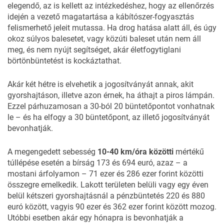
elegendő, az is kellett az intézkedéshez, hogy az ellenőrzés
idején a vezető magatartása a kábítószer-fogyasztás
felismerhető jeleit mutassa. Ha drog hatása alatt áll, és úgy
okoz súlyos balesetet, vagy közúti baleset után nem áll
meg, és nem nyújt segítséget, akár életfogytiglani
börtönbüntetést is kockáztathat.
Akár két hétre is elvehetik a jogosítványát annak, akit
gyorshajtáson, illetve azon érnek, ha áthajt a piros lámpán.
Ezzel párhuzamosan a 30-ból 20 büntetőpontot vonhatnak
le – és ha elfogy a 30 büntetőpont, az illető jogosítványát
bevonhatják.
A megengedett sebesség
10-40 km/óra közötti
mértékű
túllépése esetén a bírság 173 és 694 euró, azaz – a
mostani árfolyamon – 71 ezer és 286 ezer forint közötti
összegre emelkedik. Lakott területen belüli vagy egy éven
belül kétszeri gyorshajtásnál a pénzbüntetés 220 és 880
euró között, vagyis 90 ezer és 362 ezer forint között mozog.
Utóbbi esetben akár egy hónapra is bevonhatják a