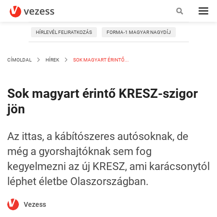
HÍRLEVÉL FELIRATKOZÁS
FORMA-1 MAGYAR NAGYDÍJ
CÍMOLDAL
HÍREK
SOK MAGYART ÉRINTŐ...
Sok magyart érintő KRESZ-szigor
jön
Az ittas, a kábítószeres autósoknak, de
még a gyorshajtóknak sem fog
kegyelmezni az új KRESZ, ami karácsonytól
léphet életbe Olaszországban.
Vezess