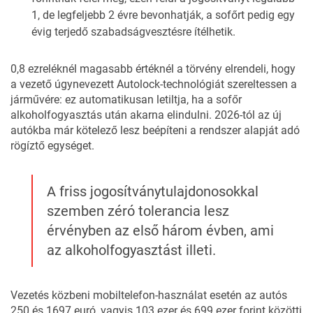
1, de legfeljebb 2 évre bevonhatják, a sofőrt pedig egy
évig terjedő szabadságvesztésre ítélhetik.
0,8 ezreléknél magasabb értéknél a törvény elrendeli, hogy
a vezető úgynevezett Autolock-technológiát szereltessen a
járművére: ez automatikusan letiltja, ha a sofőr
alkoholfogyasztás után akarna elindulni. 2026-tól az új
autókba már kötelező lesz beépíteni a rendszer alapját adó
rögíztő egységet.
A friss jogosítványtulajdonosokkal
szemben zéró tolerancia lesz
érvényben az első három évben, ami
az alkoholfogyasztást illeti.
Vezetés közbeni mobiltelefon-használat esetén az autós
250 és 1697 euró, vagyis 103 ezer és 699 ezer forint közötti