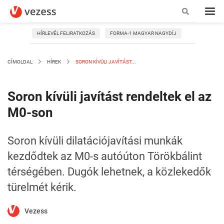
HÍRLEVÉL FELIRATKOZÁS
FORMA-1 MAGYAR NAGYDÍJ
CÍMOLDAL
HÍREK
SORON KÍVÜLI JAVÍTÁST...
Soron kívüli javítást rendeltek el az
M0-son
Soron kívüli dilatációjavítási munkák
kezdődtek az M0-s autóúton Törökbálint
térségében. Dugók lehetnek, a közlekedők
türelmét kérik.
Vezess