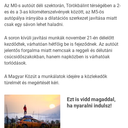
Az M0-s autóút déli szektorán, Törökbálint térségében a 2-
es és a 3-as kilométerszelvények között, az M5-ös
autópálya irányába a dilatációs szerkezet javítása miatt
csak egy sávon lehet haladni.
A soron kívüli javítási munkák november 21-én délelőtt
kezdődtek, várhatóan hétfőig be is fejeződnek. Az autóút
jelentős forgalma miatt nemcsak a reggeli és délutáni
csúcsidőszakokban, hanem napközben is várhatóak
torlódások.
A
Magyar Közút
a munkálatok idejére a közlekedők
türelmét és megértését kéri.
Ezt is vidd magaddal,
ha nyaralni indulsz!