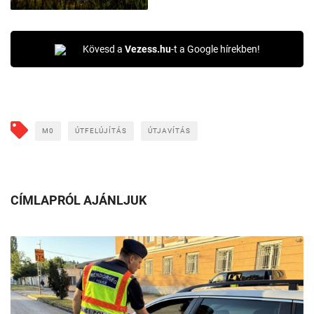
Kövesd a
Vezess.hu
-t a Google hírekben!
M0
ÚTFELÚJÍTÁS
ÚTJAVÍTÁS
CÍMLAPRÓL AJÁNLJUK