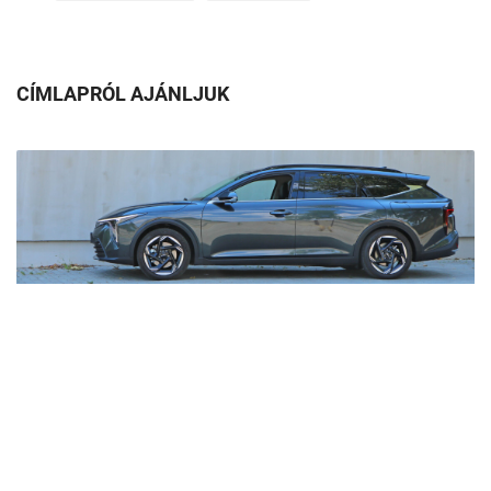
CÍMLAPRÓL AJÁNLJUK
Nagyobb családok és cégek kedvence lehet ez a Kia