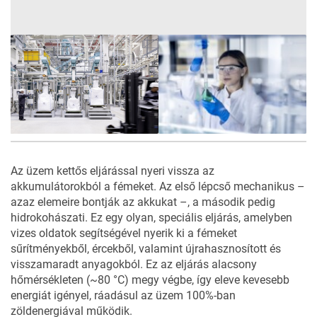
Az üzem kettős eljárással nyeri vissza az
akkumulátorokból a fémeket. Az első lépcső mechanikus –
azaz elemeire bontják az akkukat –, a második pedig
hidrokohászati. Ez egy olyan, speciális eljárás, amelyben
vizes oldatok segítségével nyerik ki a fémeket
sűrítményekből, ércekből, valamint újrahasznosított és
visszamaradt anyagokból. Ez az eljárás alacsony
hőmérsékleten (~80 °C) megy végbe, így eleve kevesebb
energiát igényel, ráadásul az üzem 100%-ban
zöldenergiával működik.