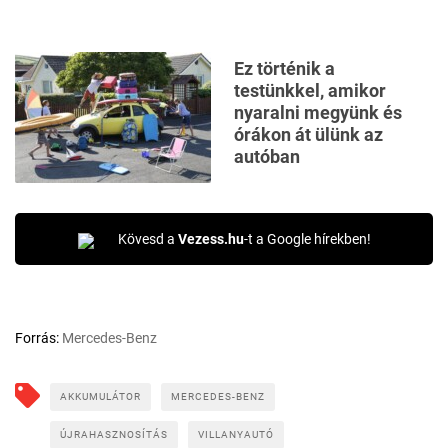
Ez történik a
testünkkel, amikor
nyaralni megyünk és
órákon át ülünk az
autóban
Kövesd a
Vezess.hu
-t a Google hírekben!
Forrás:
Mercedes-Benz
AKKUMULÁTOR
MERCEDES-BENZ
ÚJRAHASZNOSÍTÁS
VILLANYAUTÓ