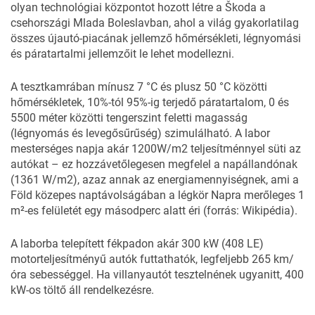
olyan technológiai központot hozott létre a Škoda a
csehországi Mlada Boleslavban, ahol a világ gyakorlatilag
összes újautó-piacának jellemző hőmérsékleti, légnyomási
és páratartalmi jellemzőit le lehet modellezni.
A tesztkamrában mínusz 7 °C és plusz 50 °C közötti
hőmérsékletek, 10%-tól 95%-ig terjedő páratartalom, 0 és
5500 méter közötti tengerszint feletti magasság
(légnyomás és levegősűrűség) szimulálható. A labor
mesterséges napja akár 1200W/m2 teljesítménnyel süti az
autókat – ez hozzávetőlegesen megfelel a napállandónak
(1361 W/m2), azaz annak az energiamennyiségnek, ami a
Föld közepes naptávolságában a légkör Napra merőleges 1
m²-es felületét egy másodperc alatt éri (forrás: Wikipédia).
A laborba telepített fékpadon akár 300 kW (408 LE)
motorteljesítményű autók futtathatók, legfeljebb 265 km/
óra sebességgel. Ha villanyautót tesztelnének ugyanitt, 400
kW-os töltő áll rendelkezésre.