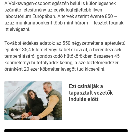
A Volkswagen-csoport egészén belül is különlegesnek
számító létesítmény az egyik legfejlettebb ilyen
laboratórium Európában. A tervek szerint évente 850 –
azaz munkanaponként több mint három – tesztet fognak
itt elvégezni.
További érdekes adatok: az 550 négyzetméter alapterületű
épületet 35,4 kilométernyi kábel szövi át, a berendezések
temperálásáról gondoskodó hűtőkörökben összesen 45
köbméternyi hűtőfolyadék kering, a szellőztetőrendszer
óránként 20 ezer köbméter levegőt tud kicserélni.
Ezt csinálják a
tapasztalt vezetők
indulás előtt