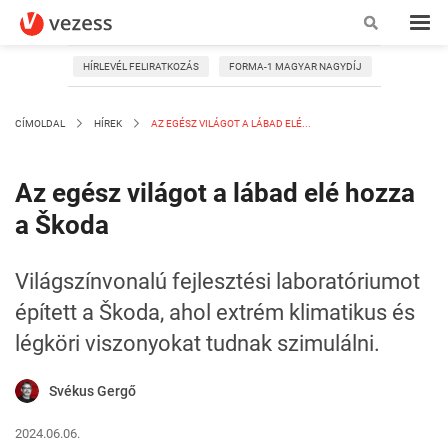
HÍRLEVÉL FELIRATKOZÁS
FORMA-1 MAGYAR NAGYDÍJ
CÍMOLDAL
HÍREK
AZ EGÉSZ VILÁGOT A LÁBAD ELÉ...
Az egész világot a lábad elé hozza
a Škoda
Világszínvonalú fejlesztési laboratóriumot
épített a Škoda, ahol extrém klimatikus és
légköri viszonyokat tudnak szimulálni.
Svékus Gergő
2024.06.06.