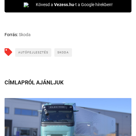
Kövesd a
Vezess.hu
-t a Google hírekben!
Forrás:
Skoda
AUTÓFEJLESZTÉS
SKODA
CÍMLAPRÓL AJÁNLJUK