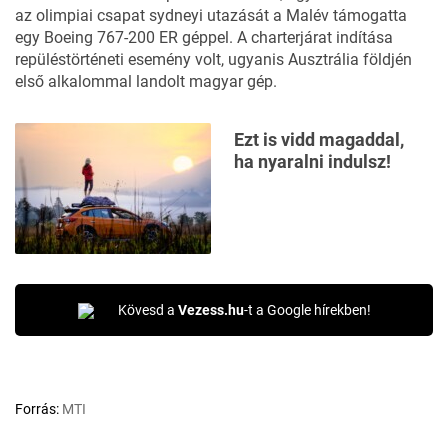
az olimpiai csapat sydneyi utazását a Malév támogatta
egy Boeing 767-200 ER géppel. A charterjárat indítása
repüléstörténeti esemény volt, ugyanis Ausztrália földjén
első alkalommal landolt magyar gép.
Ezt is vidd magaddal,
ha nyaralni indulsz!
Kövesd a
Vezess.hu
-t a Google hírekben!
Forrás:
MTI