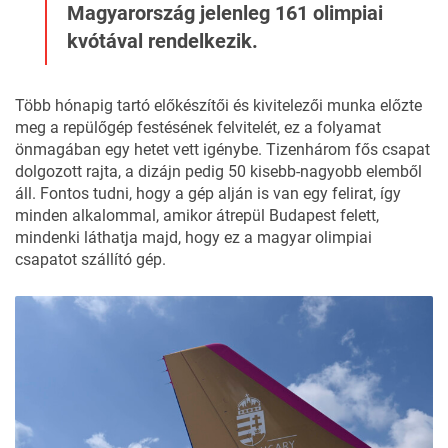
Magyarország jelenleg 161 olimpiai
kvótával rendelkezik.
Több hónapig tartó előkészítői és kivitelezői munka előzte
meg a repülőgép festésének felvitelét, ez a folyamat
önmagában egy hetet vett igénybe. Tizenhárom fős csapat
dolgozott rajta, a dizájn pedig 50 kisebb-nagyobb elemből
áll. Fontos tudni, hogy a gép alján is van egy felirat, így
minden alkalommal, amikor átrepül Budapest felett,
mindenki láthatja majd, hogy ez a magyar olimpiai
csapatot szállító gép.