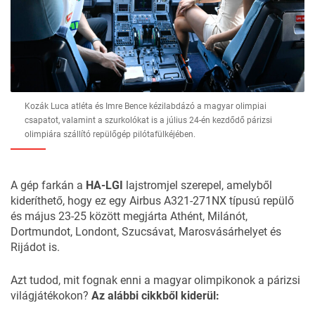
Kozák Luca atléta és Imre Bence kézilabdázó a magyar olimpiai
csapatot, valamint a szurkolókat is a július 24-én kezdődő párizsi
olimpiára szállító repülőgép pilótafülkéjében.
A gép farkán a
HA-LGI
lajstromjel szerepel, amelyből
kideríthető, hogy ez egy Airbus A321-271NX típusú repülő
és május 23-25 között megjárta Athént, Milánót,
Dortmundot, Londont, Szucsávat, Marosvásárhelyet és
Rijádot is.
Azt tudod, mit fognak enni a magyar olimpikonok a párizsi
világjátékokon?
Az alábbi cikkből kiderül: