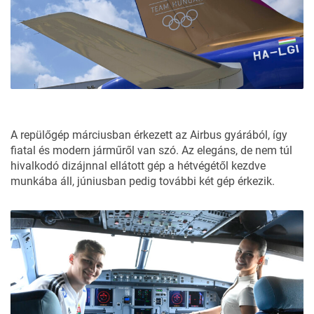
A repülőgép márciusban érkezett az Airbus gyárából, így
fiatal és modern járműről van szó. Az elegáns, de nem túl
hivalkodó dizájnnal ellátott gép a hétvégétől kezdve
munkába áll, júniusban pedig további két gép érkezik.