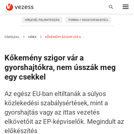
HÍRLEVÉL FELIRATKOZÁS
FORMA-1 MAGYAR NAGYDÍJ
CÍMOLDAL
HÍREK
KŐKEMÉNY SZIGOR VÁR A...
Kőkemény szigor vár a
gyorshajtókra, nem ússzák meg
egy csekkel
Az egész EU-ban eltiltanák a súlyos
közlekedési szabálysértések, mint a
gyorshajtás vagy az ittas vezetés
elkövetőit az EP-képviselők. Megindult az
előkészítés