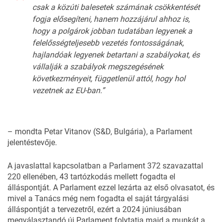
csak a közúti balesetek számának csökkentését
fogja elősegíteni, hanem hozzájárul ahhoz is,
hogy a polgárok jobban tudatában legyenek a
felelősségteljesebb vezetés fontosságának,
hajlandóak legyenek betartani a szabályokat, és
vállalják a szabályok megszegésének
következményeit, függetlenül attól, hogy hol
vezetnek az EU-ban.”
– mondta Petar Vitanov (S&D, Bulgária), a Parlament
jelentéstevője.
A javaslattal kapcsolatban a Parlament 372 szavazattal
220 ellenében, 43 tartózkodás mellett fogadta el
álláspontját. A Parlament ezzel lezárta az első olvasatot, és
mivel a Tanács még nem fogadta el saját tárgyalási
álláspontját a tervezetről, ezért a 2024 júniusában
megválasztandó új Parlament folytatja majd a munkát a