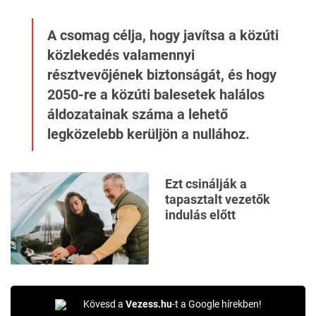
A csomag célja, hogy javítsa a közúti
közlekedés valamennyi
résztvevőjének biztonságát, és hogy
2050-re a közúti balesetek halálos
áldozatainak száma a lehető
legközelebb kerüljön a nullához.
Ezt csinálják a
tapasztalt vezetők
indulás előtt
Kövesd a
Vezess.hu
-t a Google hírekben!