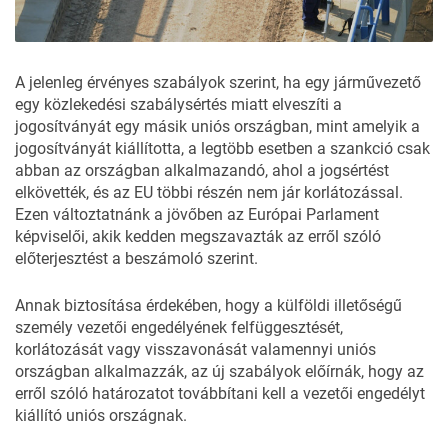
A jelenleg érvényes szabályok szerint, ha egy járművezető
egy közlekedési szabálysértés miatt elveszíti a
jogosítványát egy másik uniós országban, mint amelyik a
jogosítványát kiállította, a legtöbb esetben a szankció csak
abban az országban alkalmazandó, ahol a jogsértést
elkövették, és az EU többi részén nem jár korlátozással.
Ezen változtatnánk a jövőben az Európai Parlament
képviselői, akik kedden megszavazták az erről szóló
előterjesztést a
beszámoló szerint
.
Annak biztosítása érdekében, hogy a külföldi illetőségű
személy vezetői engedélyének felfüggesztését,
korlátozását vagy visszavonását valamennyi uniós
országban alkalmazzák, az új szabályok előírnák, hogy az
erről szóló határozatot továbbítani kell a vezetői engedélyt
kiállító uniós országnak.