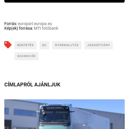
Forrás:
europarl.europa.eu
Kép(ek) forrása:
MTI fotóbank
BÜNTETÉS
EU
GYORSHAJTÁS
JOGOSÍTVÁNY
SZANKCIÓK
CÍMLAPRÓL AJÁNLJUK