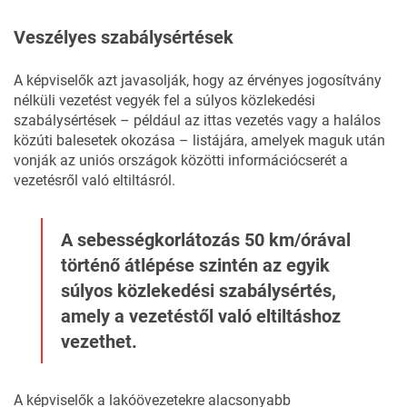
Veszélyes szabálysértések
A képviselők azt javasolják, hogy az érvényes jogosítvány
nélküli vezetést vegyék fel a súlyos közlekedési
szabálysértések – például az ittas vezetés vagy a halálos
közúti balesetek okozása – listájára, amelyek maguk után
vonják az uniós országok közötti információcserét a
vezetésről való eltiltásról.
A sebességkorlátozás 50 km/órával
történő átlépése szintén az egyik
súlyos közlekedési szabálysértés,
amely a vezetéstől való eltiltáshoz
vezethet.
A képviselők a lakóövezetekre alacsonyabb