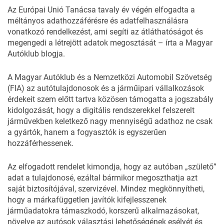
Az Európai Unió Tanácsa tavaly év végén elfogadta a
méltányos adathozzáférésre és adatfelhasználásra
vonatkozó rendelkezést, ami segíti az átláthatóságot és
megengedi a létrejött adatok megosztását – írta a
Magyar
Autóklub blogja
.
A Magyar Autóklub és a Nemzetközi Automobil Szövetség
(FIA) az autótulajdonosok és a járműipari vállalkozások
érdekeit szem előtt tartva közösen támogatta a jogszabály
kidolgozását, hogy a digitális rendszerekkel felszerelt
járművekben keletkező nagy mennyiségű adathoz ne csak
a gyártók, hanem a fogyasztók is egyszerűen
hozzáférhessenek.
Az elfogadott rendelet kimondja, hogy az autóban „születő”
adat a tulajdonosé, ezáltal bármikor megoszthatja azt
saját biztosítójával, szervizével. Mindez megkönnyítheti,
hogy a márkafüggetlen javítók kifejlesszenek
járműadatokra támaszkodó, korszerű alkalmazásokat,
növelve az autósok választási lehetőségének esélyét és