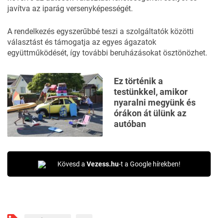
javítva az iparág versenyképességét.
A rendelkezés egyszerűbbé teszi a szolgáltatók közötti
választást és támogatja az egyes ágazatok
együttműködését, így további beruházásokat ösztönözhet.
Ez történik a
testünkkel, amikor
nyaralni megyünk és
órákon át ülünk az
autóban
Kövesd a
Vezess.hu
-t a Google hírekben!