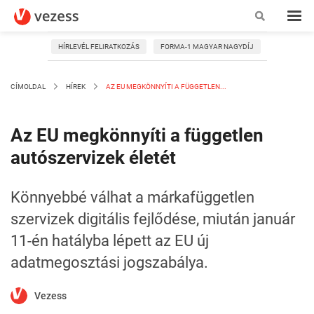
HÍRLEVÉL FELIRATKOZÁS
FORMA-1 MAGYAR NAGYDÍJ
CÍMOLDAL
HÍREK
AZ EU MEGKÖNNYÍTI A FÜGGETLEN...
Az EU megkönnyíti a független
autószervizek életét
Könnyebbé válhat a márkafüggetlen
szervizek digitális fejlődése, miután január
11-én hatályba lépett az EU új
adatmegosztási jogszabálya.
Vezess