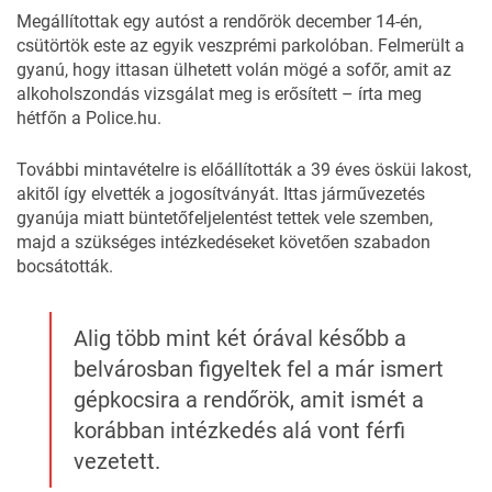
Megállítottak egy autóst a rendőrök december 14-én,
csütörtök este az egyik veszprémi parkolóban. Felmerült a
gyanú, hogy ittasan ülhetett volán mögé a sofőr, amit az
alkoholszondás vizsgálat meg is erősített – írta meg
hétfőn a
Police.hu
.
További mintavételre is előállították a 39 éves ösküi lakost,
akitől így elvették a jogosítványát. Ittas járművezetés
gyanúja miatt büntetőfeljelentést tettek vele szemben,
majd a szükséges intézkedéseket követően szabadon
bocsátották.
Alig több mint két órával később a
belvárosban figyeltek fel a már ismert
gépkocsira a rendőrök, amit ismét a
korábban intézkedés alá vont férfi
vezetett.