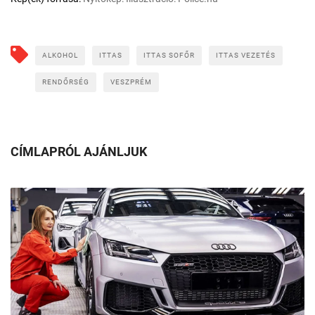
ALKOHOL
ITTAS
ITTAS SOFŐR
ITTAS VEZETÉS
RENDŐRSÉG
VESZPRÉM
CÍMLAPRÓL AJÁNLJUK