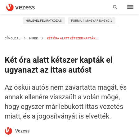
HÍRLEVÉL FELIRATKOZÁS
FORMA-1 MAGYAR NAGYDÍJ
CÍMOLDAL
HÍREK
KÉT ÓRA ALATT KÉTSZER KAPTÁK...
Két óra alatt kétszer kapták el
ugyanazt az ittas autóst
Az ösküi autós nem zavartatta magát, és
annak ellenére visszaült a volán mögé,
hogy egyszer már lebukott ittas vezetés
miatt, és a jogosítványát is elvették.
Vezess