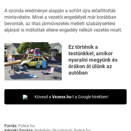
A szonda eredménye alapján a sofőrt újra előállították
mintavételre. Mivel a vezetői engedélyét már korábban
bevonták, az ittas járművezetés mellett szabálysértési
eljárást is indítottak ellene engedély nélküli vezetés miatt.
Ez történik a
testünkkel, amikor
nyaralni megyünk és
órákon át ülünk az
autóban
Kövesd a
Vezess.hu
-t a Google hírekben!
Forrás:
Police.hu
Kép(ek) forrása:
Nyitókép: Illusztráció: Police.hu