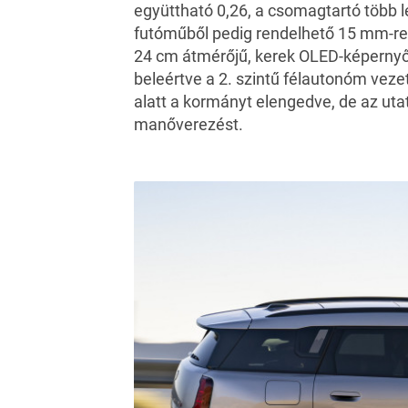
együttható 0,26, a csomagtartó több l
futóműből pedig rendelhető 15 mm-rel ü
24 cm átmérőjű, kerek OLED-képernyő
beleértve a 2. szintű félautonóm vez
alatt a kormányt elengedve, de az utat
manőverezést.