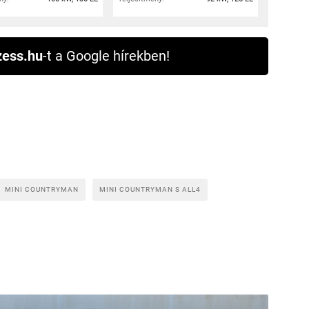
ess.hu
-t a Google hírekben!
MINI COUNTRYMAN
MINI COUNTRYMAN S ALL4