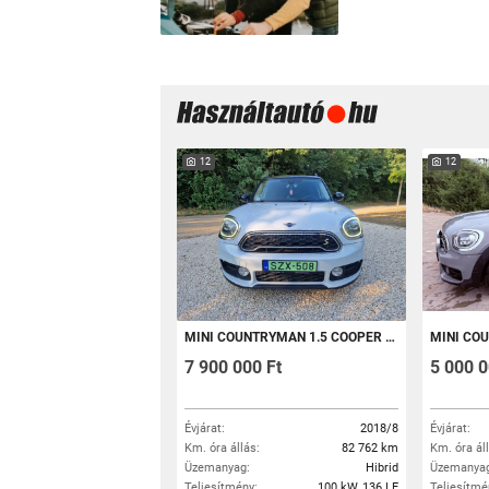
12
12
MINI COUNTRYMAN 1.5 COOPER S E ALL4 (AUTOMATA)
MINI COUNTRYM
7 900 000 Ft
5 000 0
Évjárat:
2018/8
Évjárat:
Km. óra állás:
82 762 km
Km. óra ál
Üzemanyag:
Hibrid
Üzemanyag
Teljesítmény:
100 kW, 136 LE
Teljesítmé