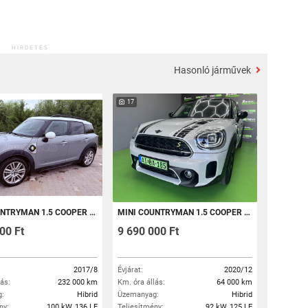
HIRDETÉS
Hasonló járművek
17
AN 1.5 COOPER S E ALL4 (AUTOMATA)
MINI COUNTRYMAN 1.5 COOPER SE ALL4 (AUTOMATA) PLUG IN HYBRID (PHEV) 220LE ÖSSZTELJESÍMÉNY
00 Ft
9 690 000 Ft
2017/8
Évjárat:
2020/12
lás:
232 000 km
Km. óra állás:
64 000 km
:
Hibrid
Üzemanyag:
Hibrid
ny:
100 kW, 136 LE
Teljesítmény:
92 kW, 125 LE