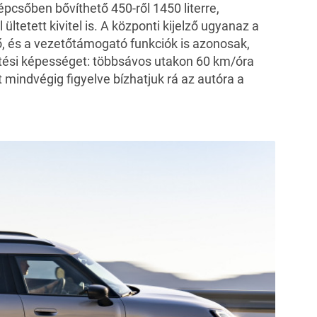
épcsőben bővíthető 450-ről 1450 literre,
ltetett kivitel is. A központi kijelző ugyanaz a
, és a vezetőtámogató funkciók is azonosak,
etési képességet: többsávos utakon 60 km/óra
 mindvégig figyelve bízhatjuk rá az autóra a