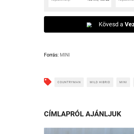
Kövesd a
Vez
Forrás:
MINI
COUNTRYMAN
MILD HIBRID
MINI
CÍMLAPRÓL AJÁNLJUK