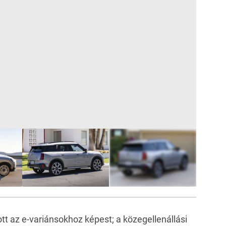
6
FOTÓ
t az e-variánsokhoz képest; a közegellenállási