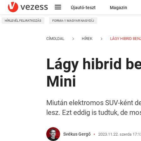
Újautó-teszt
Magazin
HÍRLEVÉL FELIRATKOZÁS
FORMA-1 MAGYAR NAGYDÍJ
Kresz
CÍMOLDAL
HÍREK
LÁGY HIBRID BENZ
Lágy hibrid b
Mini
Miután elektromos SUV-ként de
lesz. Ezt eddig is tudtuk, de 
Svékus Gergő
2023.11.22. szerda 17:1