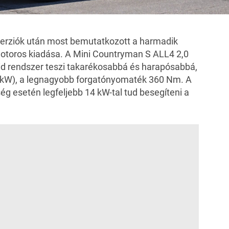
verziók után most bemutatkozott a harmadik
toros kiadása. A Mini Countryman S ALL4 2,0
brid rendszer teszi takarékosabbá és harapósabbá,
0 kW), a legnagyobb forgatónyomaték 360 Nm. A
ég esetén legfeljebb 14 kW-tal tud besegíteni a