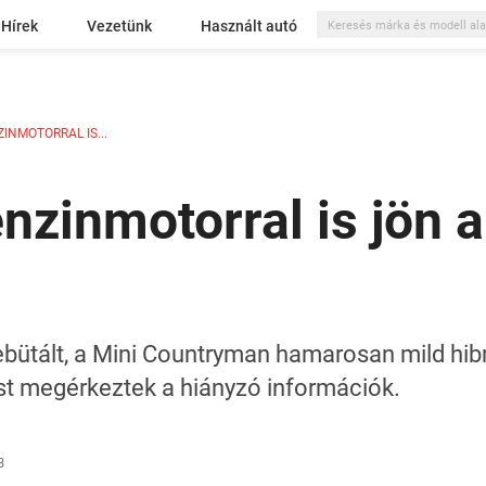
Hírek
Vezetünk
Használt autó
INMOTORRAL IS...
enzinmotorral is jön 
bütált, a Mini Countryman hamarosan mild hibr
most megérkeztek a hiányzó információk.
3