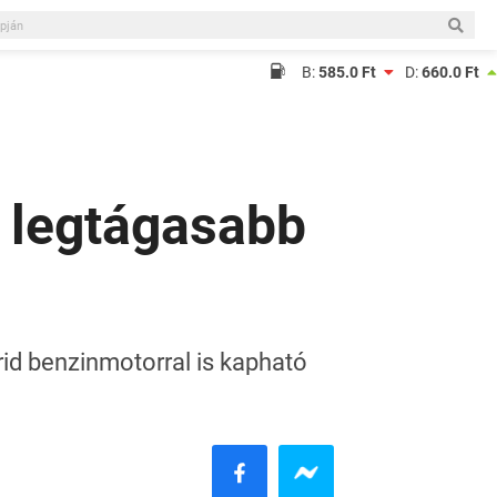
B:
585.0 Ft
D:
660.0 Ft
a legtágasabb
id benzinmotorral is kapható