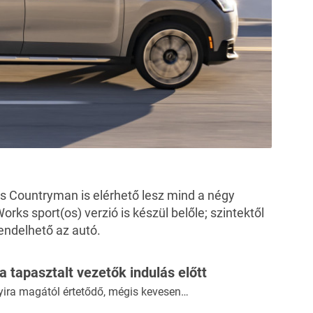
es Countryman is elérhető lesz mind a négy
rks sport(os) verzió is készül belőle; szintektől
endelhető az autó.
 a tapasztalt vezetők indulás előtt
yira magától értetődő, mégis kevesen…