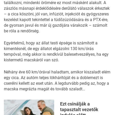
találkozni, mindenki örömére ez most másként alakult. A
zászlós másnapi érdeklődésére derűlátó válaszok érkeztek
– a cica köszöni, jól van, infúziót, injekciót és gyógyszeres
kezelést kapott tekintettel a tüdőzúzódására és a PTX-ére,
de gyorsan javul és már új gazdijára várakozik – számolt
be róla a rendőrség.
Egyértelmű, hogy az állat testi épsége is számított a
kimentésnél, de egy állatot elgázolni 130 km/órás
tempóval, még akkor is rendkívül balesetveszélyes, ha egy
kistermetű macskáról van szó.
Néhány éve 60 km/órával haladtam, amikor kiszaladt elém
egy cica. Az autóm teljes lökhárítóját és a doblemezt is
cserélni kellett az eset után. A legdurvább pedig az, hogy a
macska megrázta magát és tovább szaladt…
Ezt csinálják a
tapasztalt vezetők