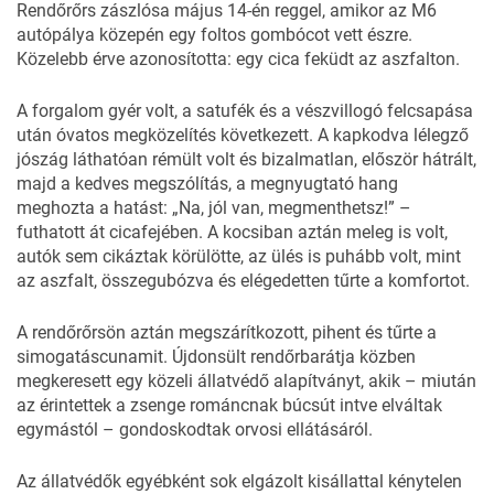
Rendőrőrs zászlósa május 14-én reggel, amikor az M6
autópálya közepén egy foltos gombócot vett észre.
Közelebb érve azonosította: egy cica feküdt az aszfalton.
A forgalom gyér volt, a satufék és a vészvillogó felcsapása
után óvatos megközelítés következett. A kapkodva lélegző
jószág láthatóan rémült volt és bizalmatlan, először hátrált,
majd a kedves megszólítás, a megnyugtató hang
meghozta a hatást: „Na, jól van, megmenthetsz!” –
futhatott át cicafejében. A kocsiban aztán meleg is volt,
autók sem cikáztak körülötte, az ülés is puhább volt, mint
az aszfalt, összegubózva és elégedetten tűrte a komfortot.
A rendőrőrsön aztán megszárítkozott, pihent és tűrte a
simogatáscunamit. Újdonsült rendőrbarátja közben
megkeresett egy közeli állatvédő alapítványt, akik – miután
az érintettek a zsenge románcnak búcsút intve elváltak
egymástól – gondoskodtak orvosi ellátásáról.
Az állatvédők egyébként sok elgázolt kisállattal kénytelen