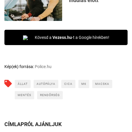
indulás előtt
Kövesd a
Vezess.hu
-t a Google hírekben!
Kép(ek) forrása:
Police.hu
ÁLLAT
AUTÓPÁLYA
CICA
M6
MACSKA
MENTÉS
RENDŐRSÉG
CÍMLAPRÓL AJÁNLJUK