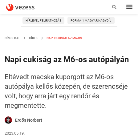
HÍRLEVÉL FELIRATKOZÁS
FORMA-1 MAGYAR NAGYDÍJ
CÍMOLDAL
HÍREK
NAPI CUKISÁG AZ M6-OS...
Napi cukiság az M6-os autópályán
Eltévedt macska kuporgott az M6-os
autópálya kellős közepén, de szerencséje
volt, hogy arra járt egy rendőr és
megmentette.
Erdős Norbert
2023.05.19.