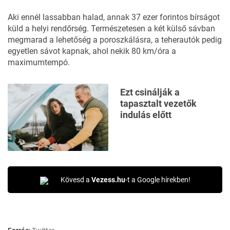
Aki ennél lassabban halad, annak 37 ezer forintos bírságot
küld a helyi rendőrség. Természetesen a két külső sávban
megmarad a lehetőség a poroszkálásra, a teherautók pedig
egyetlen sávot kapnak, ahol nekik 80 km/óra a
maximumtempó.
Ezt csinálják a
tapasztalt vezetők
indulás előtt
Kövesd a
Vezess.hu
-t a Google hírekben!