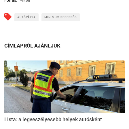
Forrás:
Twitter
AUTÓPÁLYA
MINIMUM SEBESSÉG
CÍMLAPRÓL AJÁNLJUK
Lista: a legveszélyesebb helyek autósként