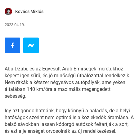
Kovács Miklós
2023.04.19.
Abu-Dzabi, és az Egyesült Arab Emírségek méretükhöz
képest igen sűrű, és jó minőségű úthálózattal rendelkezik.
Nem ritkák a kétszer négysávos autópályák, amelyeken
általában 140 km/óra a maximális megengedett
sebesség.
Így azt gondolhatnánk, hogy könnyű a haladás, de a helyi
hatóságok szerint nem optimális a közlekedők áramlása. A
belső sávokban lassan kódorgó autósok feltartják a sort,
és ezt a jelenséget orvosolnák az új rendelkezéssel.