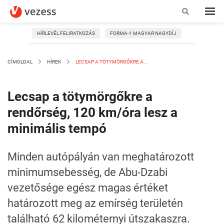
HÍRLEVÉL FELIRATKOZÁS
FORMA-1 MAGYAR NAGYDÍJ
CÍMOLDAL
HÍREK
LECSAP A TÖTYMÖRGŐKRE A...
Lecsap a tötymörgőkre a
rendőrség, 120 km/óra lesz a
minimális tempó
Minden autópályán van meghatározott
minimumsebesség, de Abu-Dzabi
vezetősége egész magas értéket
határozott meg az emírség területén
található 62 kilométernyi útszakaszra.