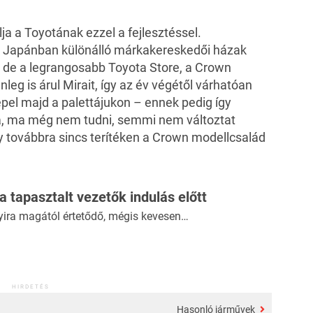
a a Toyotának ezzel a fejlesztéssel.
y Japánban különálló márkakereskedői házak
, de a legrangosabb Toyota Store, a Crown
nleg is árul Mirait, így az év végétől várhatóan
epel majd a palettájukon – ennek pedig így
a, ma még nem tudni, semmi nem változtat
 továbbra sincs terítéken a Crown modellcsalád
 a tapasztalt vezetők indulás előtt
yira magától értetődő, mégis kevesen…
HIRDETÉS
Hasonló járművek