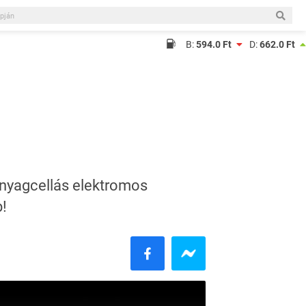
B:
594.0 Ft
D:
662.0 Ft
nyagcellás elektromos
b!