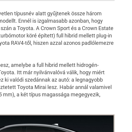
4
FOTÓ
tlen típusnév alatt gyűjtenek össze három
odellt. Ennél is izgalmasabb azonban, hogy
t szán a Toyota. A Crown Sport és a Crown Estate
 turbómotor köré épített) full hibrid mellett plug-in
Toyota RAV4-től, hiszen azzal azonos padlólemezre
sz, amelybe a full hibrid mellett hidrogén-
yota. Itt már nyilvánvalóvá válik, hogy miért
z ki valódi szedánnak az autó: a legnagyobb
tetett Toyota Mirai lesz. Habár annál valamivel
5 mm), a két típus magassága megegyezik,