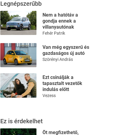
Legnépszerűbb
Nem a hatótáv a
gondja ennek a
villanyautónak
Fehér Patrik
Van még egyszerű és
gazdaságos új autó
Szörényi András
Ezt csinálják a
tapasztalt vezetők
indulás előtt
Vezess
Ez is érdekelhet
Öt megfizethető,