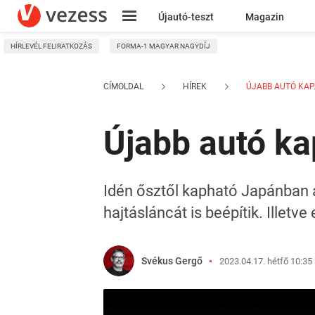
Újautó-teszt
Magazin
HÍRLEVÉL FELIRATKOZÁS
FORMA-1 MAGYAR NAGYDÍJ
Kresz
CÍMOLDAL
HÍREK
ÚJABB AUTÓ KAP.
Újabb autó ka
Idén ősztől kapható Japánban 
hajtásláncát is beépítik. Illetv
Svékus Gergő
2023.04.17. hétfő 10:35