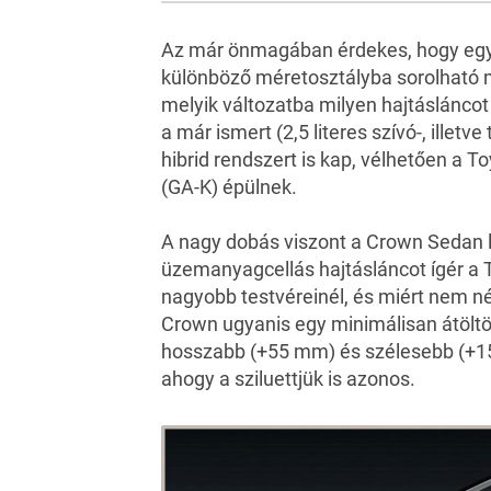
Az már önmagában érdekes, hogy egye
különböző méretosztályba sorolható m
melyik változatba milyen hajtáslánco
a már ismert (2,5 literes szívó-, illetve
hibrid rendszert is kap, vélhetően a 
(GA-K) épülnek.
A nagy dobás viszont a Crown Sedan le
üzemanyagcellás hajtásláncot ígér a To
nagyobb testvéreinél, és miért nem né
Crown ugyanis egy minimálisan átöltöz
hosszabb (+55 mm) és szélesebb (+1
ahogy a sziluettjük is azonos.