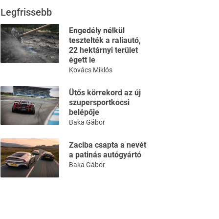
Legfrissebb
Engedély nélkül
tesztelték a raliautó,
22 hektárnyi terület
égett le
Kovács Miklós
Ütős körrekord az új
szupersportkocsi
belépője
Baka Gábor
Zaciba csapta a nevét
a patinás autógyártó
Baka Gábor