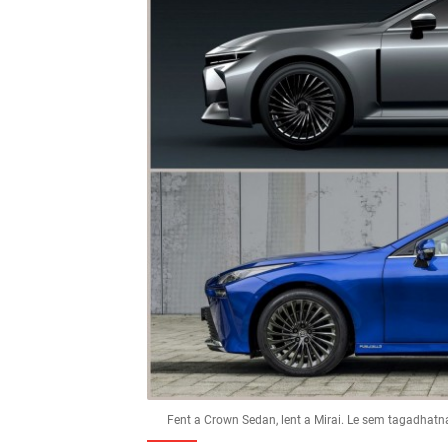
Fent a Crown Sedan, lent a Mirai. Le sem tagadhatná