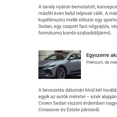
A tavaly nyáron bemutatott, koncepció
másfél éven belül teljessé válik. A m
kupélimuzin) mellé először egy sporto
Sedan, egy csapott farú négyajtós, v
formátumú kombi-szabadidőjármű.
Egyszerre aka
Prémium, de mégs
A bevezetés dátumán kívül két további
egyik az autók méretei – ezek alapján 
Crown Sedan viszont érdemben nagyob
Crossover és Estate párosnál.