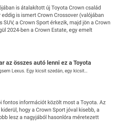
jában is átalakított új Toyota Crown család
ár eddig is ismert Crown Crossover (valójában
s SUV, a Crown Sport érkezik, majd jön a Crown
égül 2024-ben a Crown Estate, egy emelt
r az összes autó lenni ez a Toyota
em Lexus. Egy kicsit szedán, egy kicsit…
 fontos információt közölt most a Toyota. Az
kiderül, hogy a Crown Sport jóval kisebb, a
b lesz a nagyjából hasonlóra méretezett