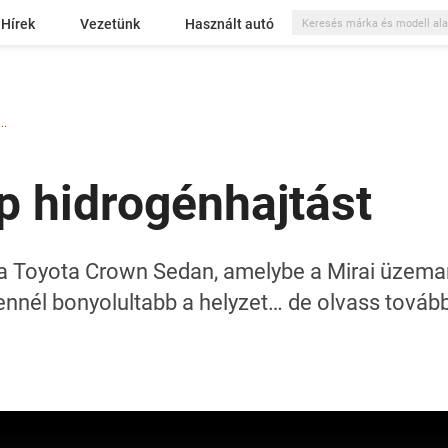
Hírek
Vezetünk
Használt autó
..
p hidrogénhajtást
a Toyota Crown Sedan, amelybe a Mirai üzema
e ennél bonyolultabb a helyzet… de olvass továb