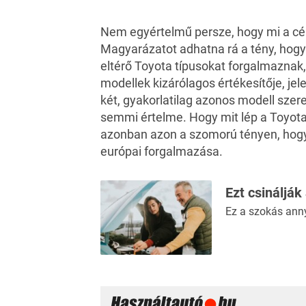
Nem egyértelmű persze, hogy mi a célj
Magyarázatot adhatna rá a tény, hog
eltérő Toyota típusokat forgalmaznak
modellek kizárólagos értékesítője, jele
két, gyakorlatilag azonos modell szer
semmi értelme. Hogy mit lép a Toyot
azonban azon a szomorú tényen, hogy
európai forgalmazása.
Ezt csinálják
Ez a szokás ann