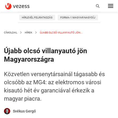
HÍRLEVÉL FELIRATKOZÁS
FORMA-1 MAGYAR NAGYDÍJ
CÍMOLDAL
HÍREK
ÚJABB OLCSÓ VILLANYAUTÓ JÖN...
Újabb olcsó villanyautó jön
Magyarországra
Közvetlen versenytársainál tágasabb és
olcsóbb az MG4: az elektromos városi
kisautó hét év garanciával érkezik a
magyar piacra.
Svékus Gergő