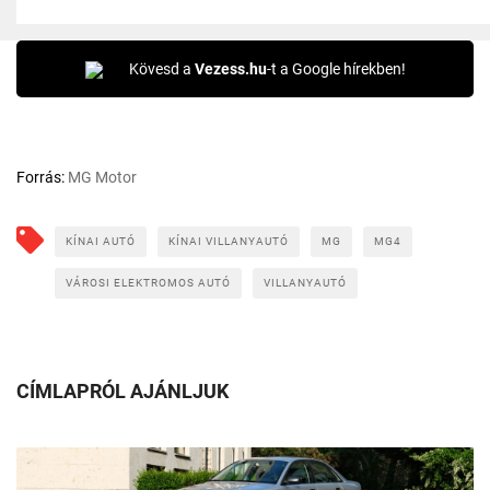
Kövesd a
Vezess.hu
-t a Google hírekben!
Forrás:
MG Motor
KÍNAI AUTÓ
KÍNAI VILLANYAUTÓ
MG
MG4
VÁROSI ELEKTROMOS AUTÓ
VILLANYAUTÓ
CÍMLAPRÓL AJÁNLJUK