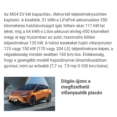
Az MG4 EV két kapacitás-, illetve két teljesítményszinten
kapható. A kisebbik, 51 kWh-s LiFePo4 akkumulátor 350
kilométeres hatótávolságot ígér, tölteni akár 111 kW-tal
lehet, míg a 64 kWh-s LiIon-akkuval elvileg 450 kilométert
megy el egy huzamban az autó, maximális töltési
teljesítménye 135 kW. A hátsó kerekeket hajtó villanymotor
125 vagy 150 kW (170 vagy 204 LE) teljesítményre képes, a
végsebesség minden esetben 160 km/óra. Érdekesség,
hogy a gyengébb modell hajszálnyival dinamikusabban
gyorsul, mint az erősebb (7,7 vs. 7,9 mp 0-100 km/órára).
Dögös újonc a
megfizethető
villanyautók piacán