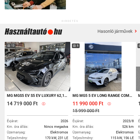
HIRDETÉS
Hasonló járművek
13
6
MG MGS5 EV S5 EV LUXURY 62,1 KWH AKÁR 0 % THM-MEL VAGY 1.5 M FT ÁRKEVEZMÉNNYEL!
MG MG5 5 EV LONG RANGE COMFORT 61,1KWH
14 719 000 Ft
11 990 000 Ft
15 999 000 Ft
Évjárat:
2026
Évjárat:
2023/8
É
Km. óra állás:
Nincs megadva
Km. óra állás:
526 km
K
Üzemanyag:
Elektromos
Üzemanyag:
Elektromos
Ü
Teljesítmény:
170 kW, 231 LE
Teljesítmény:
115 kW, 156 LE
T