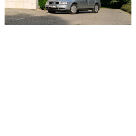
Van olcsó ÉS jó használt autó 1,5 millió Ft alatt
Impresszum