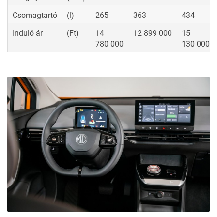
Csomagtartó
(l)
265
363
434
Induló ár
(Ft)
14
12 899 000
15
780 000
130 000