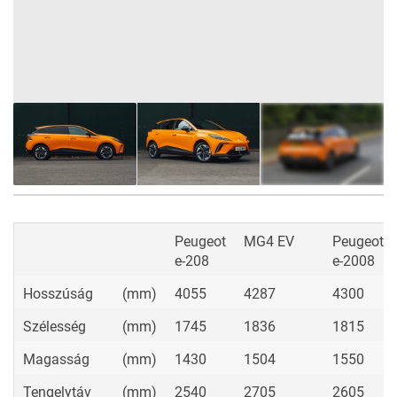
12
FOTÓ
Peugeot
MG4 EV
Peugeot
e-208
e-2008
Hosszúság
(mm)
4055
4287
4300
Szélesség
(mm)
1745
1836
1815
Magasság
(mm)
1430
1504
1550
Tengelytáv
(mm)
2540
2705
2605