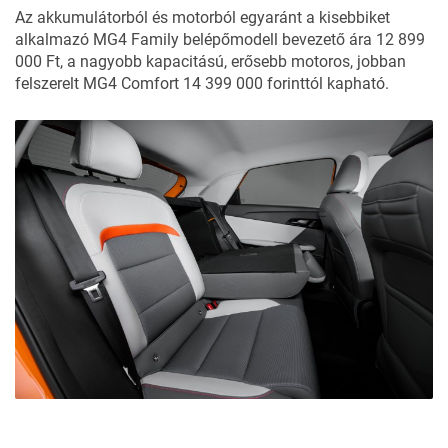
Az akkumulátorból és motorból egyaránt a kisebbiket
alkalmazó MG4 Family belépőmodell bevezető ára 12 899
000 Ft, a nagyobb kapacitású, erősebb motoros, jobban
felszerelt MG4 Comfort 14 399 000 forinttól kapható.