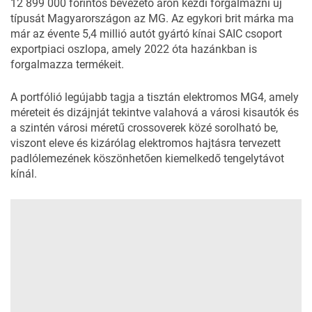
12 899 000 forintos bevezető áron kezdi forgalmazni új
típusát Magyarországon az MG. Az egykori brit márka ma
már az évente 5,4 millió autót gyártó kínai SAIC csoport
exportpiaci oszlopa, amely 2022 óta hazánkban is
forgalmazza termékeit.
A portfólió legújabb tagja a tisztán elektromos MG4, amely
méreteit és dizájnját tekintve valahová a városi kisautók és
a szintén városi méretű crossoverek közé sorolható be,
viszont eleve és kizárólag elektromos hajtásra tervezett
padlólemezének köszönhetően kiemelkedő tengelytávot
kínál.