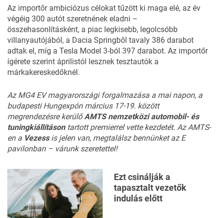
Az importőr ambiciózus célokat tűzött ki maga elé, az év
végéig 300 autót szeretnének eladni –
összehasonlításként, a piac legkisebb, legolcsóbb
villanyautójából, a Dacia Springből tavaly 386 darabot
adtak el, míg a Tesla Model 3-ból 397 darabot. Az importőr
ígérete szerint áprilistól lesznek tesztautók a
márkakereskedőknél.
Az MG4 EV magyarországi forgalmazása a mai napon, a
budapesti Hungexpón március 17-19. között
megrendezésre kerülő
AMTS nemzetközi automobil- és
tuningkiállításon
tartott premierrel vette kezdetét. Az AMTS-
en a
Vezess
is jelen van, megtalálsz bennünket az E
pavilonban – várunk szeretettel!
Ezt csinálják a
tapasztalt vezetők
indulás előtt