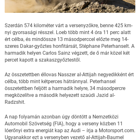
Szerdán 574 kilométer várt a versenyzőkre, benne 425 km-
nyi gyorsasági résszel. Loeb több mint 4 óra 11 perc alatt
ért célba, és mindössze 13 másodperccel előzte meg 14-
szeres Dakar-győztes honfitársát, Stéphane Peterhanselt. A
harmadik helyen Carlos Sainz végzett, de ő már közel két
percet kapott a szakaszgyőztestől.
Az összetettben éllovas Nasszer al-Attijah negyedikként ért
célba, több mint kétperces hátránnyal. Peterhansel
összetettben feljött a harmadik helyre, 34 másodpercre
megközelítve a második helyezett szaúdi Jazid al-
Radzshit.
A nap folyamán azonban úgy döntött a Nemzetközi
Automobil Szövetség (FIA), hogy a verseny közben 11
lóerőnyi extra energiát kap az Audi – írja a
Motorsport.com
.
Ugyanakkor ezt a versenyben vezető al-Attijah-Baumel