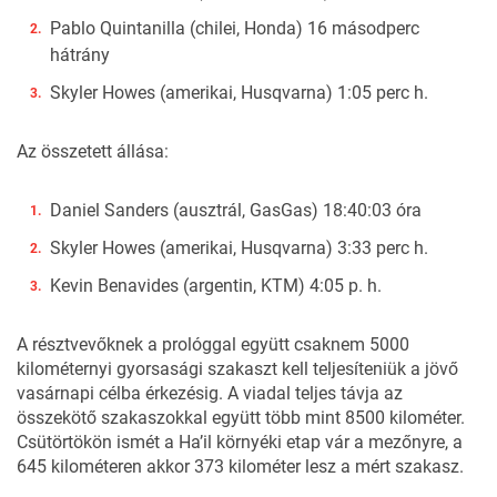
Pablo Quintanilla (chilei, Honda) 16 másodperc
hátrány
Skyler Howes (amerikai, Husqvarna) 1:05 perc h.
Az összetett állása:
Daniel Sanders (ausztrál, GasGas) 18:40:03 óra
Skyler Howes (amerikai, Husqvarna) 3:33 perc h.
Kevin Benavides (argentin, KTM) 4:05 p. h.
A résztvevőknek a prológgal együtt csaknem 5000
kilométernyi gyorsasági szakaszt kell teljesíteniük a jövő
vasárnapi célba érkezésig. A viadal teljes távja az
összekötő szakaszokkal együtt több mint 8500 kilométer.
Csütörtökön ismét a Ha’il környéki etap vár a mezőnyre, a
645 kilométeren akkor 373 kilométer lesz a mért szakasz.