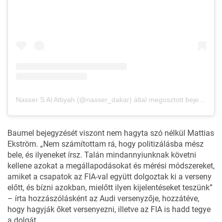
Nasser S Al Attiyah (@nasser_dakar) által megosztott bejegyzés
Baumel bejegyzését viszont nem hagyta szó nélkül Mattias
Ekström. „Nem számítottam rá, hogy politizálásba mész
bele, és ilyeneket írsz. Talán mindannyiunknak követni
kellene azokat a megállapodásokat és mérési módszereket,
amiket a csapatok az FIA-val együtt dolgoztak ki a verseny
előtt, és bízni azokban, mielőtt ilyen kijelentéseket teszünk”
– írta
hozzászólásként
az Audi versenyzője, hozzátéve,
hogy hagyják őket versenyezni, illetve az FIA is hadd tegye
a dolgát.