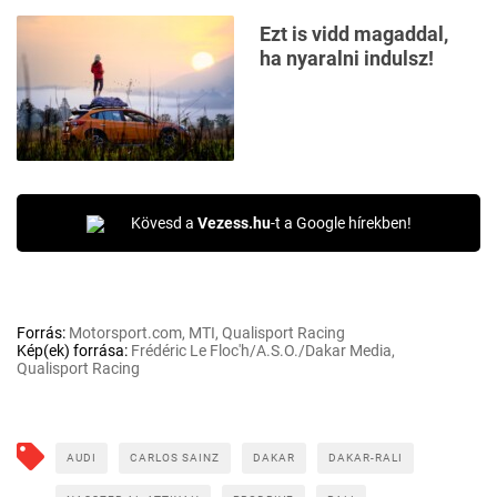
Ezt is vidd magaddal,
ha nyaralni indulsz!
Kövesd a
Vezess.hu
-t a Google hírekben!
Forrás:
Motorsport.com, MTI, Qualisport Racing
Kép(ek) forrása:
Frédéric Le Floc'h/A.S.O./Dakar Media,
Qualisport Racing
AUDI
CARLOS SAINZ
DAKAR
DAKAR-RALI