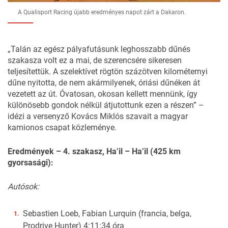
A Qualisport Racing újabb eredményes napot zárt a Dakaron.
„Talán az egész pályafutásunk leghosszabb dűnés
szakasza volt ez a mai, de szerencsére sikeresen
teljesítettük. A szelektívet rögtön százötven kilométernyi
dűne nyitotta, de nem akármilyenek, óriási dűnéken át
vezetett az út. Óvatosan, okosan kellett mennünk, így
különösebb gondok nélkül átjutottunk ezen a részen” –
idézi a versenyző Kovács Miklós szavait a magyar
kamionos csapat közleménye.
Eredmények – 4. szakasz, Ha’il – Ha’il (425 km
gyorsasági):
Autósok:
Sebastien Loeb, Fabian Lurquin (francia, belga,
Prodrive Hunter) 4:11:34 óra