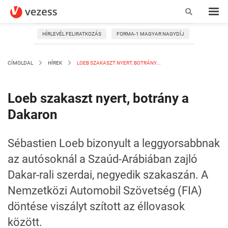
HÍRLEVÉL FELIRATKOZÁS
FORMA-1 MAGYAR NAGYDÍJ
CÍMOLDAL
HÍREK
LOEB SZAKASZT NYERT, BOTRÁNY...
Loeb szakaszt nyert, botrány a
Dakaron
Sébastien Loeb bizonyult a leggyorsabbnak
az autósoknál a Szaúd-Arábiában zajló
Dakar-rali szerdai, negyedik szakaszán. A
Nemzetközi Automobil Szövetség (FIA)
döntése viszályt szított az éllovasok
között.