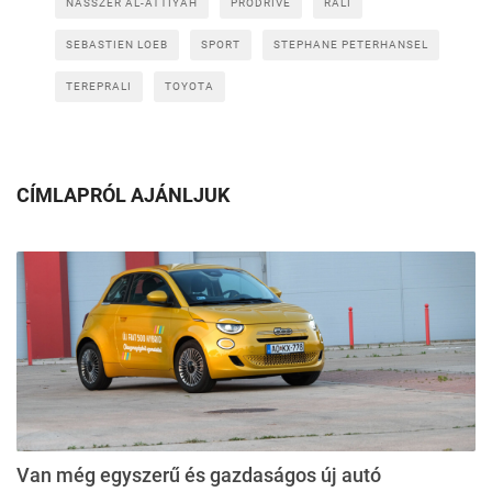
NASSZER AL-ATTIYAH
PRODRIVE
RALI
SEBASTIEN LOEB
SPORT
STEPHANE PETERHANSEL
TEREPRALI
TOYOTA
CÍMLAPRÓL AJÁNLJUK
Van még egyszerű és gazdaságos új autó