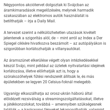
Négypontos akciótervet dolgoztak ki Svájcban az
áramkimaradások megelőzésére, melynek harmadik
szakaszában az elektromos autók használatát is
betilthatják – írja a
Daily Mail
.
A tervezet szerint a nélkülözhetetlen utazások kivételt
jelentenek a szigorítás alól, de – mint arról az
Index
a
Der
Spiegel
cikkére hivatkozva beszámolt – az autópályákon is
szigorúbban korlátozhatják a villanyautókat.
Az áramszünet elkerülése végett olyan intézkedésekkel
készül Svájc, mint például az üzletek nyitvatartási idejének
korlátozása, illetve előírhatják azt is, hogy a
szórakozóhelyek fűtési rendszerét állítsák le, és más
épületekben se legyen 20 Celsius-foknál melegebb.
Ugyanígy elkaszálhatja az orosz-ukrán háború által
előidézett rezsiválság a streamingszolgáltatásokat, illetve
a játékkonzolokat, továbbá – amennyiben szükségesnek
találják – a karácsonyi fényeket lekapcsolhatják, valamint