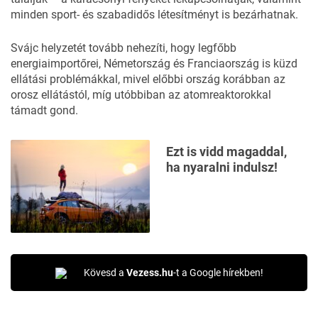
minden sport- és szabadidős létesítményt is bezárhatnak.
Svájc helyzetét tovább nehezíti, hogy legfőbb
energiaimportőrei, Németország és Franciaország is küzd
ellátási problémákkal, mivel előbbi ország korábban az
orosz ellátástól, míg utóbbiban az atomreaktorokkal
támadt gond.
Ezt is vidd magaddal,
ha nyaralni indulsz!
Kövesd a
Vezess.hu
-t a Google hírekben!