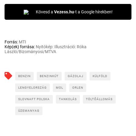
Kövesd a
Vezess.hu
-t a Google hírekben!
Forrás:
MTI
Kép(ek) forrása:
Nyitókép: Illusztráció: Róka
László/Bizományosi/MTVA
BENZIN
BENZINKÚT
GÁZOLAJ
KÜLFÖLD
LENGYELORSZÁG
MOL
ORLEN
SLOVNAFT POLSKA
TANKOLÁS
TÖLTŐÁLLOMÁS
ÜZEMANYAG