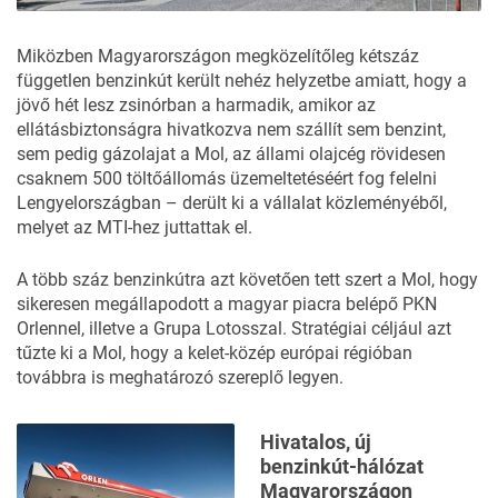
Miközben Magyarországon megközelítőleg kétszáz
független benzinkút került nehéz helyzetbe amiatt, hogy a
jövő hét lesz zsinórban a harmadik, amikor az
ellátásbiztonságra hivatkozva nem szállít sem benzint,
sem pedig gázolajat a Mol, az állami olajcég rövidesen
csaknem 500 töltőállomás üzemeltetéséért fog felelni
Lengyelországban – derült ki a vállalat közleményéből,
melyet az MTI-hez juttattak el.
A több száz benzinkútra azt követően tett szert a Mol, hogy
sikeresen megállapodott a magyar piacra belépő PKN
Orlennel, illetve a Grupa Lotosszal. Stratégiai céljául azt
tűzte ki a Mol, hogy a kelet-közép európai régióban
továbbra is meghatározó szereplő legyen.
Hivatalos, új
benzinkút-hálózat
Magyarországon