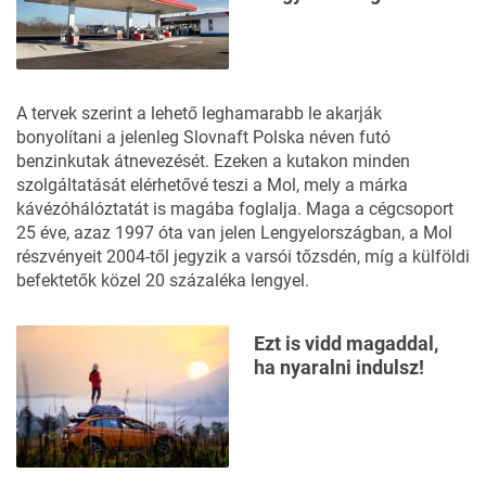
A tervek szerint a lehető leghamarabb le akarják
bonyolítani a jelenleg Slovnaft Polska néven futó
benzinkutak átnevezését. Ezeken a kutakon minden
szolgáltatását elérhetővé teszi a Mol, mely a márka
kávézóhálóztatát is magába foglalja. Maga a cégcsoport
25 éve, azaz 1997 óta van jelen Lengyelországban, a Mol
részvényeit 2004-től jegyzik a varsói tőzsdén, míg a külföldi
befektetők közel 20 százaléka lengyel.
Ezt is vidd magaddal,
ha nyaralni indulsz!