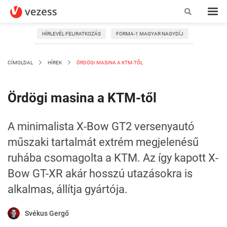
HÍRLEVÉL FELIRATKOZÁS
FORMA-1 MAGYAR NAGYDÍJ
CÍMOLDAL
HÍREK
ÖRDÖGI MASINA A KTM-TŐL
Ördögi masina a KTM-től
A minimalista X-Bow GT2 versenyautó
műszaki tartalmát extrém megjelenésű
ruhába csomagolta a KTM. Az így kapott X-
Bow GT-XR akár hosszú utazásokra is
alkalmas, állítja gyártója.
Svékus Gergő