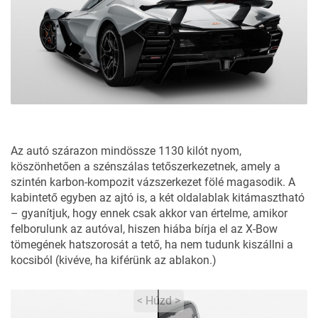
Az autó szárazon mindössze 1130 kilót nyom,
köszönhetően a szénszálas tetőszerkezetnek, amely a
szintén karbon-kompozit vázszerkezet fölé magasodik. A
kabintető egyben az ajtó is, a két oldalablak kitámasztható
– gyanítjuk, hogy ennek csak akkor van értelme, amikor
felborulunk az autóval, hiszen hiába bírja el az X-Bow
tömegének hatszorosát a tető, ha nem tudunk kiszállni a
kocsiból (kivéve, ha kiférünk az ablakon.)
< Húzd >