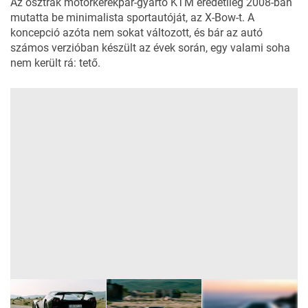
Az osztrák motorkerékpár-gyártó KTM eredetileg 2008-ban
mutatta be minimalista sportautóját, az X-Bow-t. A
koncepció azóta nem sokat változott, és bár az autó
számos verzióban készült az évek során, egy valami soha
nem került rá: tető.