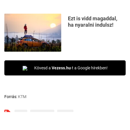
Ezt is vidd magaddal,
ha nyaralni indulsz!
Kövesd a
Vezess.hu
-t a Google hírekben!
Forrás:
KTM
KTM
KTM X-BOW
X-BOW