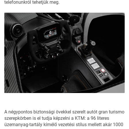
telefonunkról tehetjük meg.
A négypontos biztonsági övekkel szerelt autót gran turismo
szerepkörben is el tudja képzelni a KTM: a 96 literes
üzemanyag-tartály kímélő vezetési stílus mellett akár 1000