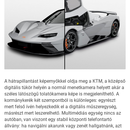
A hátrapillantást képernyőkkel oldja meg a KTM, a középső
digitális tükör helyén a normál menetkamera helyett akár a
széles látószögű tolatókamera képe is megjeleníthető. A
kormánykerék két szempontból is különleges: egyrészt
mert felső ívén helyezkedik el a digitális műszeregység,
másrészt mert leszerelhető. Multimédiás egység nincs az
autóban, van viszont egy stabil központi telefontartó
állvány: ha navigálni akarunk vagy zenét hallgatnánk, azt