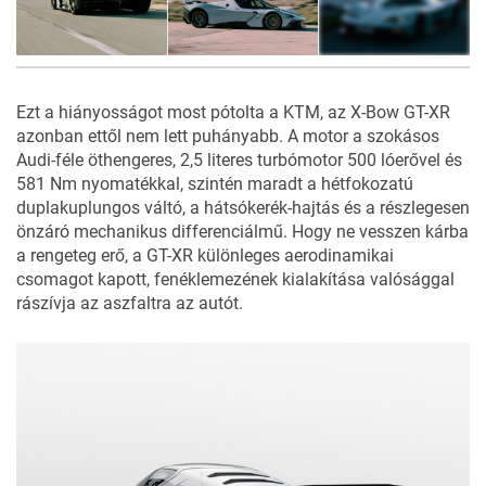
34
FOTÓ
Ezt a hiányosságot most pótolta a KTM, az X-Bow GT-XR
azonban ettől nem lett puhányabb. A motor a szokásos
Audi-féle öthengeres, 2,5 literes turbómotor 500 lóerővel és
581 Nm nyomatékkal, szintén maradt a hétfokozatú
duplakuplungos váltó, a hátsókerék-hajtás és a részlegesen
önzáró mechanikus differenciálmű. Hogy ne vesszen kárba
a rengeteg erő, a GT-XR különleges aerodinamikai
csomagot kapott, fenéklemezének kialakítása valósággal
rászívja az aszfaltra az autót.