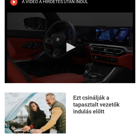
A VIDEÓ A HIRDETÉS UTÁN INDUL
18
seconds
0
seconds
of
Ezt csinálják a
2
tapasztalt vezetők
minutes,
30
indulás előtt
seconds