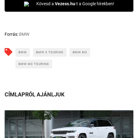
Kövesd a
Vezess.hu
-t a Google hírekben!
Forrás:
BMW
BMW
BMW 3 TOURING
BMW M3
BMW M3 TOURING
CÍMLAPRÓL AJÁNLJUK