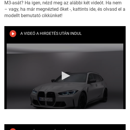
M3-asát? Ha igen, nézd meg az alábbi két videót. Ha nem
– vagy, ha már megnézted őket -, kattints ide, és olvasd el a
modellt bemutató cikkünket!
A VIDEÓ A HIRDETÉS UTÁN INDUL
0
seconds
of
10
minutes,