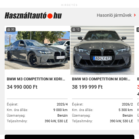
HIRDETÉS
Hasonló járművek
30
12
BMW M3 COMPETITION M XDRIVE (AUTOMATA) MO.-I. 1 TULAJ. CARBON CS. MAGAS EXTRA. TELJES VÉDŐFÓLIA. DRAVIT GREY. ÚJ ÁLLAPO
BMW M3 COMPETITION M XDRIVE (AUTOMATA) ÁFÁS.GARANCIÁLIS.SÉRÜLÉSMENTES.MAGYARORSZÁGI.ULTIMATE.CARBON.+TÉLI KERÉK GARNITÚ
B
34 990 000 Ft
38 199 999 Ft
Évjárat:
2025/4
Évjárat:
2026/2
É
Km. óra állás:
9 000 km
Km. óra állás:
5 300 km
K
Üzemanyag:
Benzin
Üzemanyag:
Benzin
Ü
Teljesítmény:
390 kW, 530 LE
Teljesítmény:
390 kW, 530 LE
T