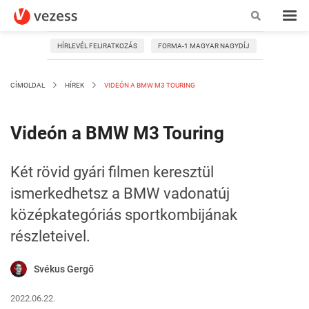
HÍRLEVÉL FELIRATKOZÁS
FORMA-1 MAGYAR NAGYDÍJ
CÍMOLDAL
HÍREK
VIDEÓN A BMW M3 TOURING
Videón a BMW M3 Touring
Két rövid gyári filmen keresztül
ismerkedhetsz a BMW vadonatúj
középkategóriás sportkombijának
részleteivel.
Svékus Gergő
2022.06.22.