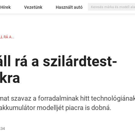
Hírek
Vezetünk
Használt autó
 RÁ A...
ll rá a szilárdtest-
kra
mat szavaz a forradalminak hitt technológiának.
-akkumulátor modelljét piacra is dobná.
:34