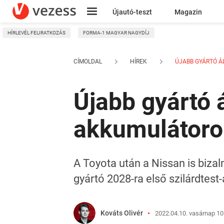
Újautó-teszt
Magazin
HÍRLEVÉL FELIRATKOZÁS
FORMA-1 MAGYAR NAGYDÍJ
Kresz
CÍMOLDAL
HÍREK
ÚJABB GYÁRTÓ ÁLL
Újabb gyártó á
akkumulátoro
A Toyota után a Nissan is bizal
gyártó 2028-ra első szilárdtest
Kováts Olivér
2022.04.10. vasárnap 10