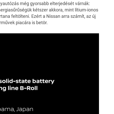
anyautózás még gyorsabb elterjedését várnák:
rgiasűrűségük kétszer akkora, mint lítium-ionos
tana feltölteni. Ezért a Nissan arra számít, az új
rművek piacára is betör.