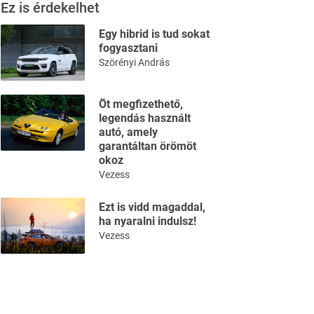
Ez is érdekelhet
Egy hibrid is tud sokat
fogyasztani
Szörényi András
Öt megfizethető,
legendás használt
autó, amely
garantáltan örömöt
okoz
Vezess
Ezt is vidd magaddal,
ha nyaralni indulsz!
Vezess