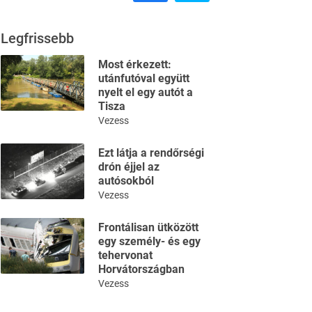
Legfrissebb
Most érkezett:
utánfutóval együtt
nyelt el egy autót a
Tisza
Vezess
Ezt látja a rendőrségi
drón éjjel az
autósokból
Vezess
Frontálisan ütközött
egy személy- és egy
tehervonat
Horvátországban
Vezess