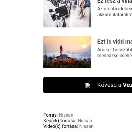
Ez lesz a vil
Az utóbbi időben
akkumulátorokról
Ezt is vidd m
Amikor hosszabb 
menedzseléséhez
Kövesd a
Vez
Forrás:
Nissan
Kép(ek) forrása:
Nissan
Videó(k) forrása:
Nissan