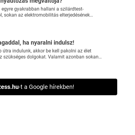
lanyautózás megváltója?
 egyre gyakrabban hallani a szilárdtest-
, sokan az elektromobilitás elterjedésének…
agaddal, ha nyaralni indulsz!
útra indulunk, akkor be kell pakolni az élet
 szükséges dolgokat. Valamit azonban sokan…
ess.hu
-t a Google hírekben!