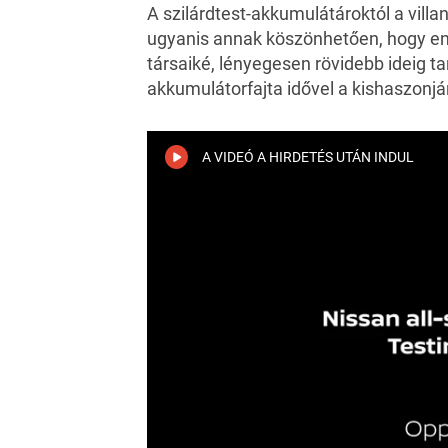
A szilárdtest-akkumulátároktól a vill
ugyanis annak köszönhetően, hogy ene
társaiké, lényegesen rövidebb ideig tar
akkumulátorfajta idővel a kishaszonjá
A VIDEÓ A HIRDETÉS UTÁN INDUL