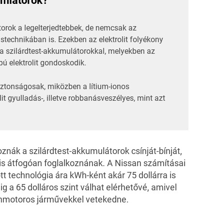
umlátorok?
rok a legelterjedtebbek, de nemcsak az
technikában is. Ezekben az elektrolit folyékony
 a szilárdtest-akkumulátorokkal, melyekben az
ú elektrolit gondoskodik.
biztonságosak, miközben a lítium-ionos
t gyulladás-, illetve robbanásveszélyes,
mint azt
nák a szilárdtest-akkumulátorok csínját-bínját,
 is átfogóan foglalkoznának. A Nissan számításai
tt technológia ára kWh-ként akár 75 dollárra is
g a 65 dolláros szint válhat elérhetővé, amivel
nmotoros járművekkel vetekedne.