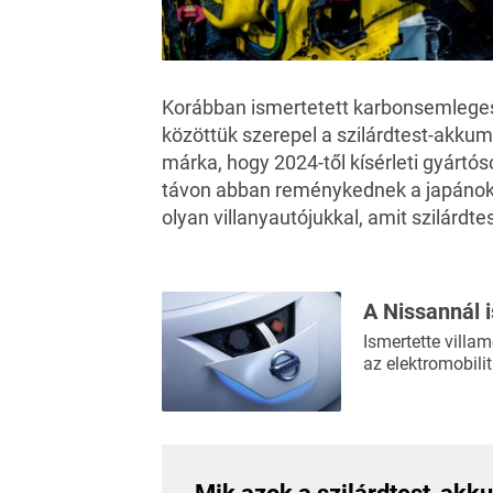
Korábban ismertetett karbonsemlegess
közöttük szerepel a szilárdtest-akku
márka, hogy 2024-től kísérleti gyárt
távon abban reménykednek a japánok,
olyan villanyautójukkal, amit szilárd
A Nissannál 
Ismertette villa
az elektromobili