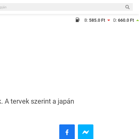
B:
585.0 Ft
D:
660.0 Ft
 A tervek szerint a japán