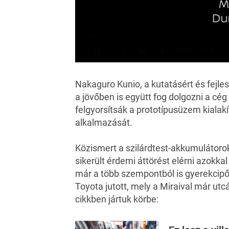
Nakaguro Kunio, a kutatásért és fejle
a jövőben is együtt fog dolgozni a cég
felgyorsítsák a prototípusüzem kialakí
alkalmazását.
Közismert a szilárdtest-akkumulátoro
sikerült érdemi áttörést elérni azokk
már a több szempontból is gyerekcipőb
Toyota jutott, mely a Miraival már utcá
cikkben jártuk körbe: