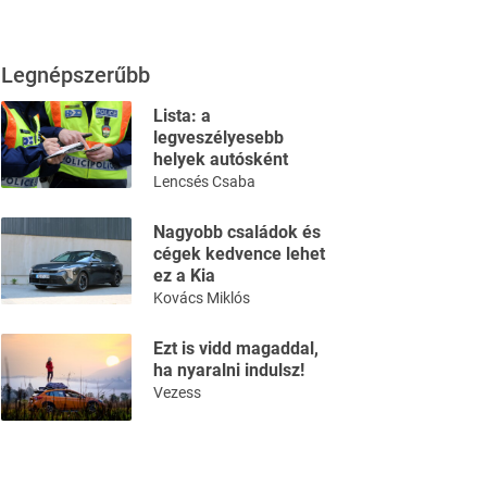
Legnépszerűbb
Lista: a
legveszélyesebb
helyek autósként
Lencsés Csaba
Nagyobb családok és
cégek kedvence lehet
ez a Kia
Kovács Miklós
Ezt is vidd magaddal,
ha nyaralni indulsz!
Vezess