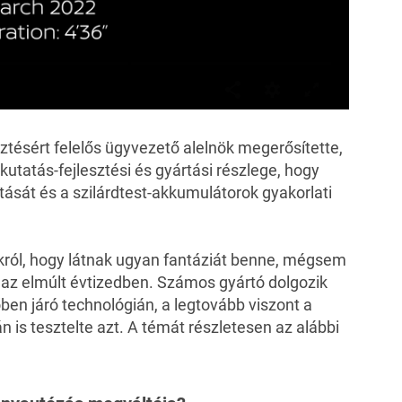
sztésért felelős ügyvezető alelnök megerősítette,
 kutatás-fejlesztési és gyártási részlege, hogy
tását és a szilárdtest-akkumulátorok gyakorlati
król, hogy látnak ugyan fantáziát benne, mégsem
al az elmúlt évtizedben. Számos gyártó dolgozik
en járó technológián, a legtovább viszont a
n is tesztelte azt. A témát részletesen az alábbi