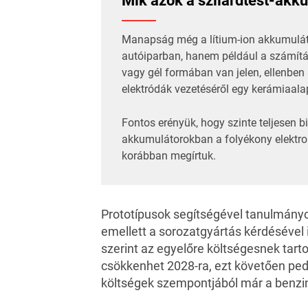
Mik azok a szilárdtest-akk
Manapság még a lítium-ion akkumuláto
autóiparban, hanem például a számítás
vagy gél formában van jelen, ellenben
elektródák vezetéséről egy kerámiaalap
Fontos erényük, hogy szinte teljesen 
akkumulátorokban a folyékony elektroli
korábban megírtuk
.
Prototípusok segítségével tanulmányoz
emellett a sorozatgyártás kérdésével
szerint az egyelőre költségesnek tarto
csökkenhet 2028-ra, ezt követően pedi
költségek szempontjából már a benzi