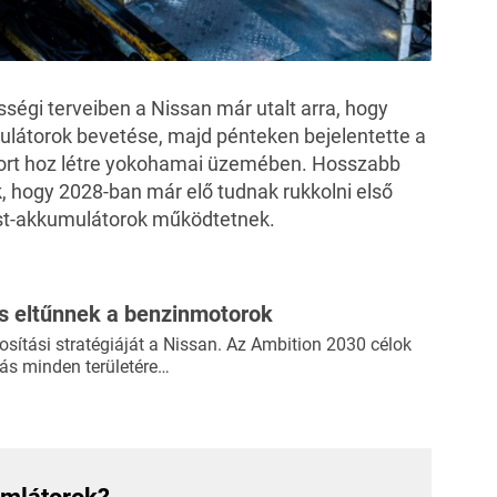
égi terveiben a Nissan már utalt arra, hogy
mulátorok bevetése, majd pénteken bejelentette a
ósort hoz létre yokohamai üzemében. Hosszabb
 hogy 2028-ban már elő tudnak rukkolni első
test-akkumulátorok működtetnek.
is eltűnnek a benzinmotorok
mosítási stratégiáját a Nissan. Az Ambition 2030 célok
tás minden területére…