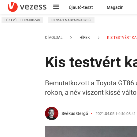
Újautó-teszt
Magazin
HÍRLEVÉL FELIRATKOZÁS
FORMA-1 MAGYAR NAGYDÍJ
Kresz
CÍMOLDAL
HÍREK
KIS TESTVÉRT KAP
Kis testvért 
Bemutatkozott a Toyota GT86 u
rokon, a név viszont kissé vált
Svékus Gergő
2021.04.05. hétfő 08:41