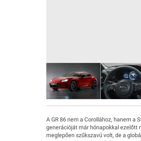
A GR 86 nem a Corollához, hanem a
S
generációját már hónapokkal ezelőtt 
meglepően szűkszavú volt, de a globál