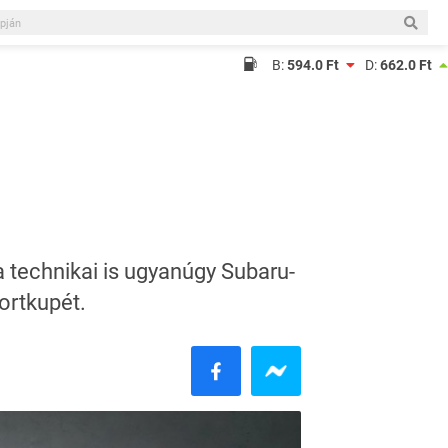
B:
594.0 Ft
D:
662.0 Ft
 technikai is ugyanúgy Subaru-
ortkupét.