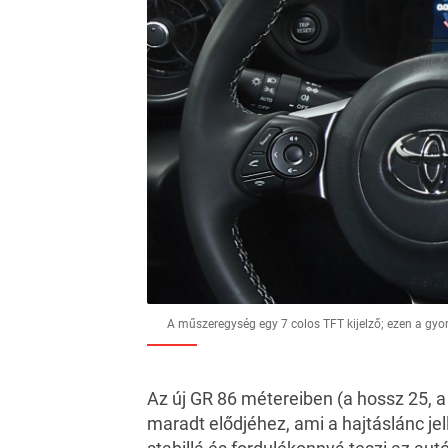
A műszeregység egy 7 colos TFT kijelző; ezen a gyor
Az új GR 86 métereiben (a hossz 25, a
maradt elődjéhez, ami a hajtáslánc j