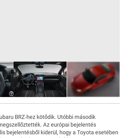
16
FOTÓ
ubaru BRZ
-hez kötődik. Utóbbi második
megszellőztették. Az európai bejelentés
is bejelentésből kiderül, hogy a Toyota esetében