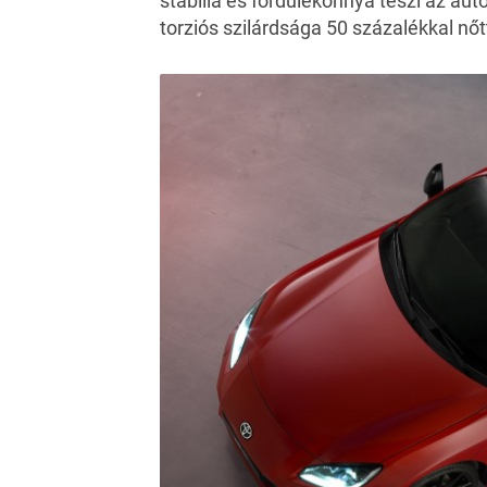
stabillá és fordulékonnyá teszi az aut
torziós szilárdsága 50 százalékkal nőt