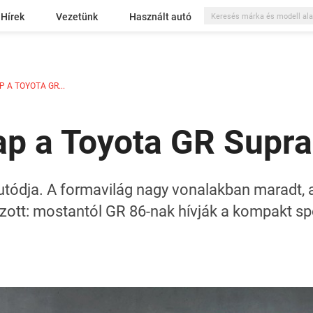
Hírek
Vezetünk
Használt autó
 A TOYOTA GR...
kap a Toyota GR Supra
tódja. A formavilág nagy vonalakban maradt, a
ozott: mostantól GR 86-nak hívják a kompakt sp