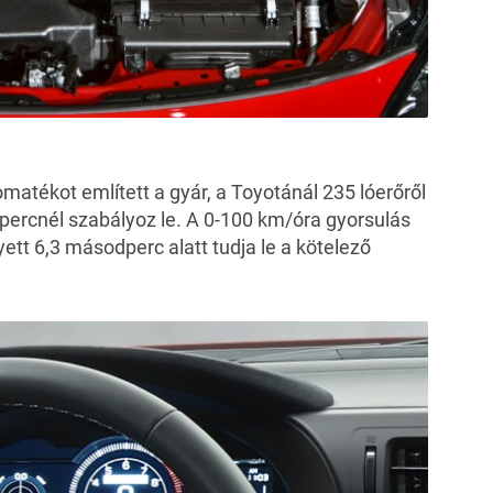
atékot említett a gyár, a Toyotánál 235 lóerőről
percnél szabályoz le. A 0-100 km/óra gyorsulás
yett 6,3 másodperc alatt tudja le a kötelező