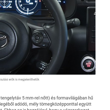
sulási erők is megjeleníthetők
 tengelytáv 5 mm-rel nőtt) és formavilágában hű
ellegéből adódó, mély tömegközépponttal együtt