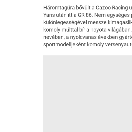
Háromtagúra bővült a Gazoo Racing ut
Yaris után itt a GR 86. Nem egységes 
különlegességével messze kimagaslik 
komoly múlttal bír a Toyota világában.
nevében, a nyolcvanas években gyártot
sportmodelljeként komoly versenyautó-