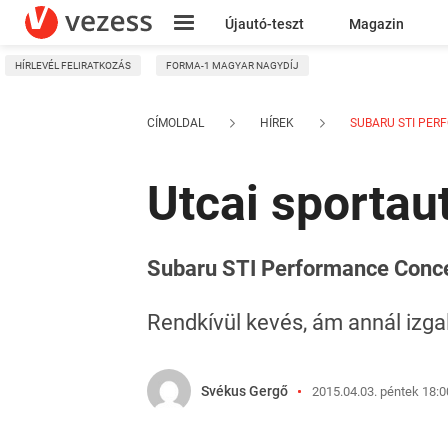
Újautó-teszt
Magazin
HÍRLEVÉL FELIRATKOZÁS
FORMA-1 MAGYAR NAGYDÍJ
Kresz
CÍMOLDAL
HÍREK
SUBARU STI PER
Utcai sportau
Subaru STI Performance Conc
Rendkívül kevés, ám annál izg
Svékus Gergő
2015.04.03. péntek 18:0