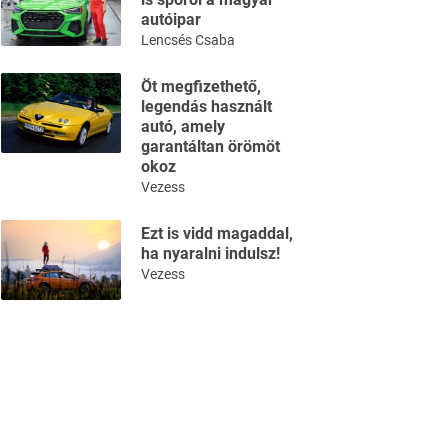
autóipar
Lencsés Csaba
Öt megfizethető,
legendás használt
autó, amely
garantáltan örömöt
okoz
Vezess
Ezt is vidd magaddal,
ha nyaralni indulsz!
Vezess