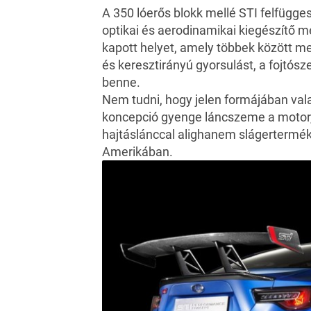
A 350 lóerős blokk mellé STI felfügge
optikai és aerodinamikai kiegészítő m
kapott helyet, amely többek között me
és keresztirányú gyorsulást, a fojtósze
benne.
Nem tudni, hogy jelen formájában val
koncepció gyenge láncszeme a motor
hajtáslánccal alighanem slágertermék
Amerikában.