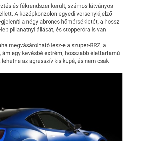
sztés és fékrendszer került, számos látványos
ellett. A középkonzolon egyedi versenykijelző
gjeleníti a négy abroncs hőmérsékletét, a hossz-
lep pillanatnyi állását, és stopperóra is van
aha megvásárolható lesz-e a szuper-BRZ; a
, ám egy kevésbé extrém, hosszabb élettartamú
 lehetne az agresszív kis kupé, és nem csak