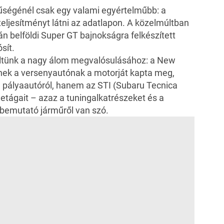
ségénél csak egy valami egyértelműbb: a
eljesítményt látni az adatlapon. A közelmúltban
án belföldi
Super GT bajnokságra felkészített
sít.
ltünk a nagy álom megvalósulásához: a New
nek a versenyautónak a motorját kapta meg,
n pályaautóról, hanem az STI (Subaru Tecnica
zletágait – azaz a tuningalkatrészeket és a
bemutató járműről van szó.