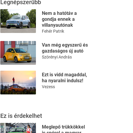
Legnépszerűbb
Nem a hatótáv a
gondja ennek a
villanyautónak
Fehér Patrik
Van még egyszerű és
gazdaságos új autó
Szörényi András
Ezt is vidd magaddal,
ha nyaralni indulsz!
Vezess
Ez is érdekelhet
Meglepő trükkökkel
is spórol a magyar