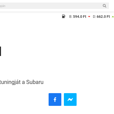
B:
594.0 Ft
D:
662.0 Ft
l
uningját a Subaru