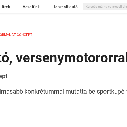
Hírek
Vezetünk
Használt autó
FORMANCE CONCEPT
tó, versenymotororra
ept
almasabb konkrétummal mutatta be sportkupé-t
0