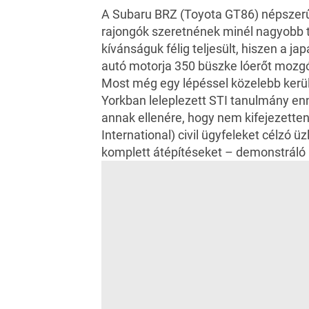
A Subaru BRZ (Toyota GT86) népszerű
rajongók szeretnének minél nagyobb t
kívánságuk félig teljesült, hiszen a jap
autó
motorja 350 büszke lóerőt mozgó
Most még egy lépéssel közelebb kerü
Yorkban leleplezett STI tanulmány en
annak ellenére, hogy nem kifejezette
International) civil ügyfeleket célzó ü
komplett átépítéseket – demonstráló 