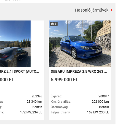
HIRDETÉS
Hasonló járművek
6
Z 2.4I SPORT (AUTOMATA)
SUBARU IMPREZA 2.5 WRX 263 LE/ 432 NM.FRISS NAGYSZERVIZ!!!
000 Ft
5 999 000 Ft
2023/6
Évjárat:
2008/7
lás:
23 340 km
Km. óra állás:
202 000 km
:
Benzin
Üzemanyag:
Benzin
ny:
172 kW, 234 LE
Teljesítmény:
169 kW, 230 LE