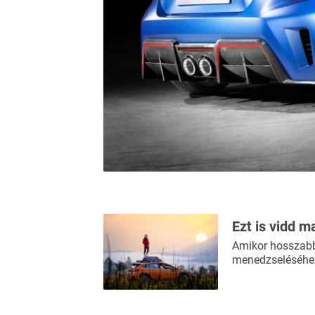
Ezt is vidd m
Amikor hosszabb 
menedzseléséhez