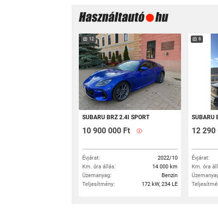
12
6
SUBARU BRZ 2.4I SPORT
SUBARU BR
10 900 000 Ft
12 290 
Évjárat:
2022/10
Évjárat:
Km. óra állás:
14 000 km
Km. óra ál
Üzemanyag:
Benzin
Üzemanyag
Teljesítmény:
172 kW, 234 LE
Teljesítmé