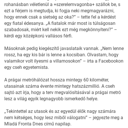
rohanásban véletlenül a +szerelemvagonba+ szállok be, s
ezt a férjem is megtudja, ki fogja neki megmagyarázni,
hogy ennek csak a sietség az oka?” – tette fel a kérdést
egy fiatal édesanya. „A fiatalok már most is túlságosan
szabadosak, miért kell nekik ezt még megkönnyíteni?” –
kérdi egy középkorú vallásos férfi.
Másoknak pedig kiegészítő javaslataik vannak. „Nem lenne
rossz, ha egy kis bár is lenne a kocsiban. Olvastam, hogy
valamikor volt ilyesmi a villamosokon” – írta a Facebookon
egy cseh egyetemista.
A prágai metróhálózat hossza mintegy 60 kilométer,
utasainak száma évente mintegy hatszázmillió. A cseh
sajtó azt írja, hogy a terv megvalósításával a prágai metró
lesz a világ egyik legnagyobb ismerkedő helye.
„Tekintettel az utasok és az egyedül élők nagy számára
nem kétséges, hogy lesz miből válogatni” – jegyezte meg a
Mladá Fronta Dnes című napilap.