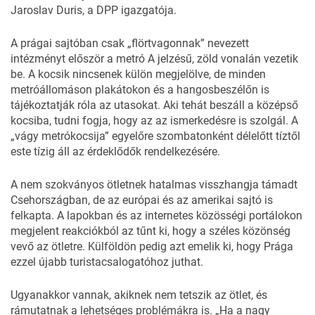
Jaroslav Duris, a DPP igazgatója.
A prágai sajtóban csak „flörtvagonnak” nevezett
intézményt először a metró A jelzésű, zöld vonalán vezetik
be. A kocsik nincsenek külön megjelölve, de minden
metróállomáson plakátokon és a hangosbeszélőn is
tájékoztatják róla az utasokat. Aki tehát beszáll a középső
kocsiba, tudni fogja, hogy az az ismerkedésre is szolgál. A
„vágy metrókocsija” egyelőre szombatonként délelőtt tíztől
este tízig áll az érdeklődők rendelkezésére.
A nem szokványos ötletnek hatalmas visszhangja támadt
Csehországban, de az európai és az amerikai sajtó is
felkapta. A lapokban és az internetes közösségi portálokon
megjelent reakciókból az tűnt ki, hogy a széles közönség
vevő az ötletre. Külföldön pedig azt emelik ki, hogy Prága
ezzel újabb turistacsalogatóhoz juthat.
Ugyanakkor vannak, akiknek nem tetszik az ötlet, és
rámutatnak a lehetséges problémákra is. „Ha a nagy