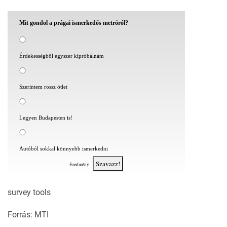
Mit gondol a prágai ismerkedős metróról?
Érdekességből egyszer kipróbálnám
Szerintem rossz ötlet
Legyen Budapesten is!
Autóból sokkal könnyebb ismerkedni
Szavazz!
Eredmény
survey tools
Forrás: MTI