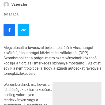
Vezess.hu
2013.11.09.
Megvalósult a
tavasszal bejelentett
, élénk visszhangot
kiváltó újítás a prágai közlekedési vállalatnál (DPP).
Szombatonként a prágai metró szerelvényeinek középső
kocsija a flört, az ismerkedés színhelye mostantól. Az ötlet
egyik a nem titkolt célja, hogy a szingli autósokat rávegye a
tömegközlekedésre.
„Az embereknek ma kevés a
lehetőségük az ismerkedésre,
esetleg valamilyen
rendezvényen vagy a