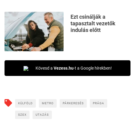
Ezt csinálják a
tapasztalt vezetők
indulás előtt
Kövesd a
Vezess.hu
-t a Google hírekben!
KÜLFÖLD
METRO
PÁRKERESÉS
PRÁGA
SZEX
UTAZÁS