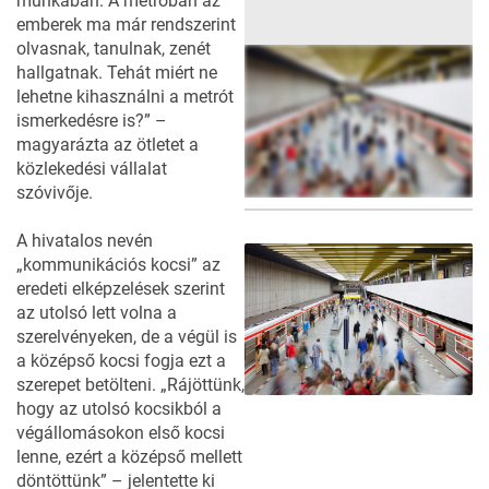
munkában. A metróban az
emberek ma már rendszerint
olvasnak, tanulnak, zenét
hallgatnak. Tehát miért ne
lehetne kihasználni a metrót
ismerkedésre is?” –
magyarázta az ötletet a
közlekedési vállalat
szóvivője.
A hivatalos nevén
1
FOTÓ
„kommunikációs kocsi” az
eredeti elképzelések szerint
az utolsó lett volna a
szerelvényeken, de a végül is
a középső kocsi fogja ezt a
szerepet betölteni. „Rájöttünk,
hogy az utolsó kocsikból a
végállomásokon első kocsi
lenne, ezért a középső mellett
döntöttünk” – jelentette ki