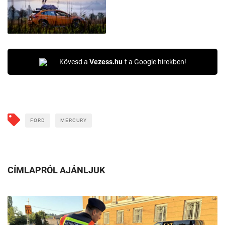
Kövesd a
Vezess.hu
-t a Google hírekben!
FORD
MERCURY
CÍMLAPRÓL AJÁNLJUK