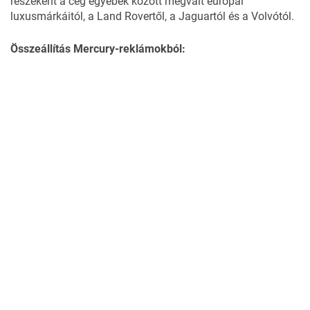
részeként a cég egyebek között megvált európai
luxusmárkáitól, a Land Rovertől, a Jaguartól és a Volvótól.
Összeállítás Mercury-reklámokból: