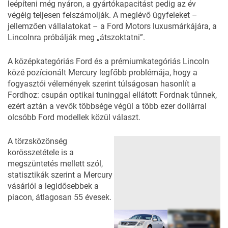
leépíteni még nyáron, a gyártókapacitást pedig az év
végéig teljesen felszámolják. A meglévő ügyfeleket –
jellemzően vállalatokat – a Ford Motors luxusmárkájára, a
Lincolnra próbálják meg „átszoktatni”.
A középkategóriás Ford és a prémiumkategóriás Lincoln
közé pozícionált Mercury legfőbb problémája, hogy a
fogyasztói vélemények szerint túlságosan hasonlít a
Fordhoz: csupán optikai tuninggal ellátott Fordnak tűnnek,
ezért aztán a vevők többsége végül a több ezer dollárral
olcsóbb Ford modellek közül választ.
A törzsközönség
korösszetétele is a
megszüntetés mellett szól,
statisztikák szerint a Mercury
vásárlói a legidősebbek a
piacon, átlagosan 55 évesek.