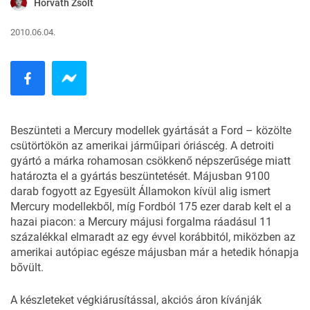
Horváth Zsolt
2010.06.04.
Beszünteti a
Mercury
modellek gyártását a
Ford
– közölte
csütörtökön az amerikai járműipari óriáscég. A detroiti
gyártó a márka rohamosan csökkenő népszerűsége miatt
határozta el a gyártás beszüntetését. Májusban 9100
darab fogyott az Egyesült Államokon kívül alig ismert
Mercury modellekből, míg Fordból 175 ezer darab kelt el a
hazai piacon: a Mercury májusi forgalma ráadásul 11
százalékkal elmaradt az egy évvel korábbitól, miközben az
amerikai autópiac egésze májusban már a hetedik hónapja
bővült.
A készleteket végkiárusítással, akciós áron kívánják