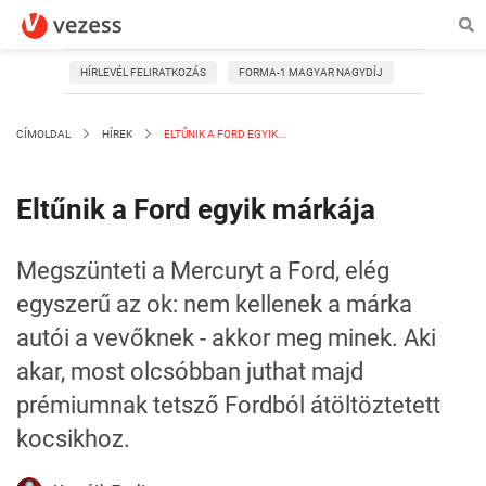
HÍRLEVÉL FELIRATKOZÁS
FORMA-1 MAGYAR NAGYDÍJ
CÍMOLDAL
HÍREK
ELTŰNIK A FORD EGYIK...
Eltűnik a Ford egyik márkája
Megszünteti a Mercuryt a Ford, elég
egyszerű az ok: nem kellenek a márka
autói a vevőknek - akkor meg minek. Aki
akar, most olcsóbban juthat majd
prémiumnak tetsző Fordból átöltöztetett
kocsikhoz.