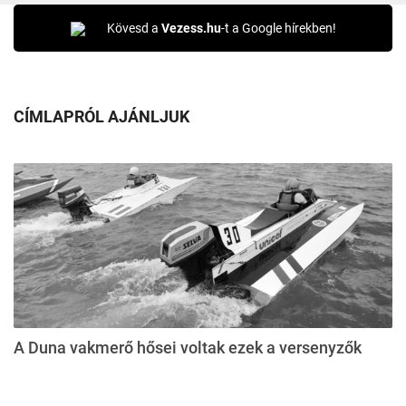
Kövesd a
Vezess.hu
-t a Google hírekben!
CÍMLAPRÓL AJÁNLJUK
A Duna vakmerő hősei voltak ezek a versenyzők