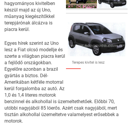
hagyományos kivitelben
készül majd az új Uno,
műanyag kiegészítőkkel
terepjárónak álcázva is
piacra kerül.
Egyes hírek szerint az Uno
lesz a Fiat olcsó modellje és
szerte a világban piacra kerül
a fejlődő országokban.
Terepes kivitel is lesz
Egyelőre azonban a brazil
gyártás a biztos. Dél-
Amerikában kétféle motorral
kerül forgalomba az autó. Az
1,0 és 1,4 literes motorok
benzinnel és alkohollal is üzemeltethetőek. Előbbi 70,
utóbbi nagyjából 85 lóerős. Azért csak nagyjából, mert
tisztán alkohollal üzemeltetve valamelyest erősebbek a
motorok.