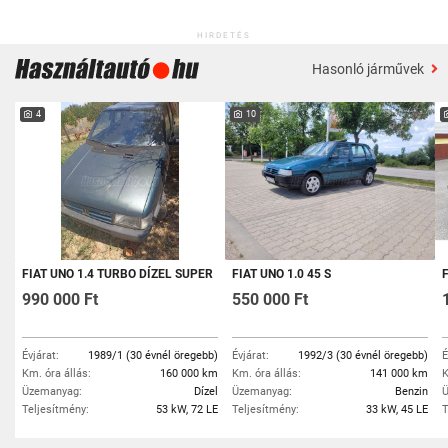
HIRDETÉS
Hasonló járművek
4
10
FIAT UNO 1.4 TURBO DÍZEL SUPER
FIAT UNO 1.0 45 S
F
990 000 Ft
550 000 Ft
Évjárat:
1989/1 (30 évnél öregebb)
Évjárat:
1992/3 (30 évnél öregebb)
É
Km. óra állás:
160 000 km
Km. óra állás:
141 000 km
K
Üzemanyag:
Dízel
Üzemanyag:
Benzin
Ü
Teljesítmény:
53 kW, 72 LE
Teljesítmény:
33 kW, 45 LE
T