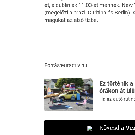
et, a dubliniak 11.03-at mennek. New
(megelőzi a brazil Curitiba és Berlin).
magukat az első tízbe.
Forrás:euractiv.hu
Ez történik a
órákon át ül
Ha az autó rutin
Kövesd a
Vez