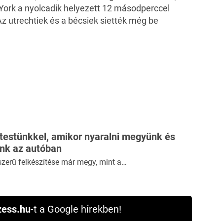
 York a nyolcadik helyezett 12 másodperccel
 Az utrechtiek és a bécsiek siették még be
 testünkkel, amikor nyaralni megyünk és
ünk az autóban
szerű felkészítése már megy, mint a…
ess.hu
-t a Google hírekben!