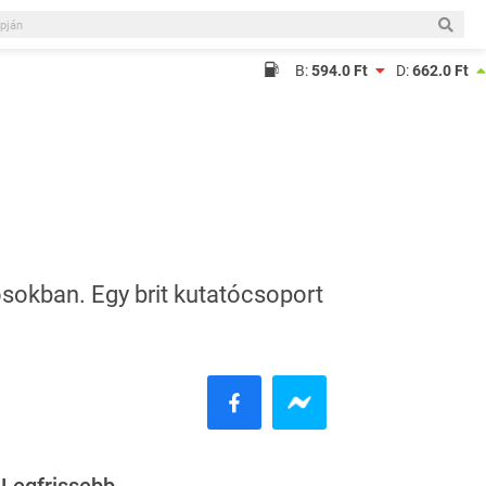
B:
594.0 Ft
D:
662.0 Ft
osokban. Egy brit kutatócsoport