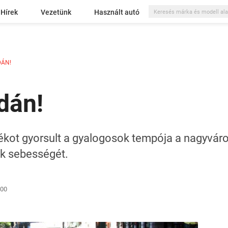
Hírek
Vezetünk
Használt autó
DÁN!
dán!
alékot gyorsult a gyalogosok tempója a nagyvár
k sebességét.
:00