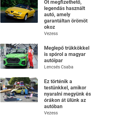
Öt megfizethető,
legendás használt
autó, amely
garantáltan örömöt
okoz
Vezess
Meglepő trükkökkel
is spórol a magyar
autóipar
Lencsés Csaba
Ez történik a
testünkkel, amikor
nyaralni megyünk és
órákon át ülünk az
autóban
Vezess