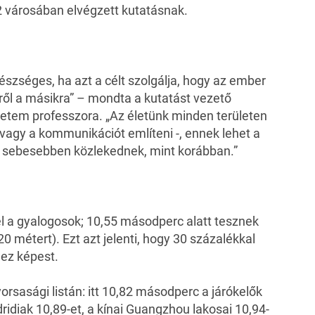
2 városában elvégzett kutatásnak.
gészséges, ha azt a célt szolgálja, hogy az ember
ről a másikra” – mondta a kutatást vezető
yetem professzora. „Az életünk minden területen
 vagy a kommunikációt említeni -, ennek lehet a
 sebesebben közlekednek, mint korábban.”
l a gyalogosok; 10,55 másodperc alatt tesznek
 métert). Ezt azt jelenti, hogy 30 százalékkal
hez képest.
rsasági listán: itt 10,82 másodperc a járókelők
idiak 10,89-et, a kínai Guangzhou lakosai 10,94-