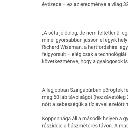
évtizede – ez az eredménye a világ 3
„A séta jó dolog, de nem feltétlenül e
minél gyorsabban jusson el egyik hely
Richard Wiseman, a hertfordshirei eg
felgyorsult – elég csak a technológiát
következménye, hogy a gyalogosok is
A legjobban Szingapúrban pörögtek fe
meg 60 láb távolságot (hozzávetőleg 20
nőtt a sebességük a tíz évvel ezelőtti
Koppenhága áll a második helyen a gyo
részideje a húszméteres távon. A madr