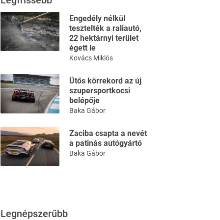
Legfrissebb
Engedély nélkül
tesztelték a raliautó,
22 hektárnyi terület
égett le
Kovács Miklós
Ütős körrekord az új
szupersportkocsi
belépője
Baka Gábor
Zaciba csapta a nevét
a patinás autógyártó
Baka Gábor
Legnépszerűbb