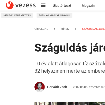
Újautó-teszt
Magazin
HÍRLEVÉL FELIRATKOZÁS
FORMA-1 MAGYAR NAGYDÍJ
Kresz
CÍMOLDAL
HÍREK
SZÁGULDÁS JÁR
Száguldás jár
10 év alatt átlagosan tíz száz
32 helyszínen mérte az embere
Horváth Zsolt
2007.05.05. szombat 09