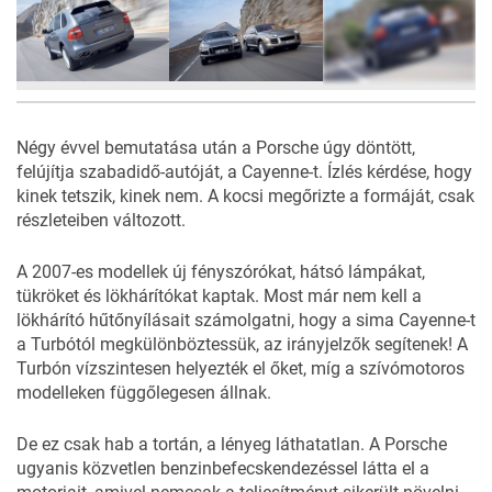
8
FOTÓ
Négy évvel bemutatása után a Porsche úgy döntött,
felújítja szabadidő-autóját, a Cayenne-t. Ízlés kérdése, hogy
kinek tetszik, kinek nem. A kocsi megőrizte a formáját, csak
részleteiben változott.
A 2007-es modellek új fényszórókat, hátsó lámpákat,
tükröket és lökhárítókat kaptak. Most már nem kell a
lökhárító hűtőnyílásait számolgatni, hogy a sima Cayenne-t
a Turbótól megkülönböztessük, az irányjelzők segítenek! A
Turbón vízszintesen helyezték el őket, míg a szívómotoros
modelleken függőlegesen állnak.
De ez csak hab a tortán, a lényeg láthatatlan. A Porsche
ugyanis
közvetlen benzinbefecskendezéssel látta el a