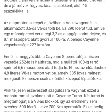
motorjait, amivel nemcsak a teljesítményt sikerült növelni,
de a járművek fogyasztása is csökkent, akár 15
százalékkal is.
Az alapmotor szerepét a jövőben a Volkswagennél is
alkalmazott
3,6-os V6-os
tölti be. Ez 290 lóerőt tud, amivel
egy másodpercet ver a régi 3,2-es alapgép sprintidejére, és
8,1 másodperc alatt gyorsul 100-ra. A belépő Cayenne
végsebessége 227 km/óra.
Ennél is meggyőzőbb a Cayenne S bemutatója, hiszen
vezetője 252-ig is hajthatja, míg a nullától 100-ig tartó
sprintet 6,6 másodperc alatt tudja le. Ehhez az előadáshoz
4,8 literes V8-as motort vet be, amely 385 lovas ménest
mozgósít. Ez persze csak az őrület középső lépcsőfoka.
Akik teljesen eszeveszett száguldásra vágynak ezzel a
monstrummal, azoknak ott a Cayenne Turbo. Két turbó is
megtámogatja a V8-as blokkot, így az eredmény sem
szerény: 500 lóerő, illetve 700 Nm nyomaték. Ezzel pedig