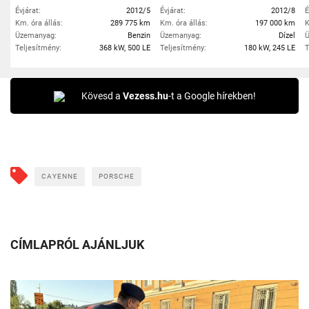
Évjárat:
2012/5
Évjárat:
2012/8
É
Km. óra állás:
289 775 km
Km. óra állás:
197 000 km
K
Üzemanyag:
Benzin
Üzemanyag:
Dízel
Ü
Teljesítmény:
368 kW, 500 LE
Teljesítmény:
180 kW, 245 LE
T
Kövesd a
Vezess.hu
-t a Google hírekben!
CAYENNE
PORSCHE
CÍMLAPRÓL AJÁNLJUK