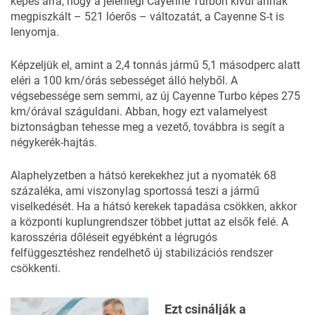
képes arra, hogy a jelenlegi Cayenne Turbón kívül annak
megpiszkált – 521 lóerős – változatát, a
Cayenne S-t
is
lenyomja.
Képzeljük el, amint a 2,4 tonnás jármű 5,1 másodperc alatt
eléri a 100 km/órás sebességet álló helyből. A
végsebessége sem semmi, az új Cayenne Turbo képes 275
km/órával száguldani. Abban, hogy ezt valamelyest
biztonságban tehesse meg a vezető, továbbra is segít a
négykerék-hajtás.
Alaphelyzetben a hátsó kerekekhez jut a nyomaték 68
százaléka, ami viszonylag sportossá teszi a jármű
viselkedését. Ha a hátsó kerekek tapadása csökken, akkor
a központi kuplungrendszer többet juttat az elsők felé. A
karosszéria dőléseit egyébként a légrugós
felfüggesztéshez rendelhető új stabilizációs rendszer
csökkenti.
Ezt csinálják a