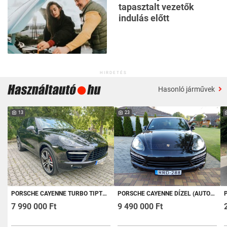
tapasztalt vezetők
indulás előtt
HIRDETÉS
Hasonló járművek
13
23
PORSCHE CAYENNE TURBO TIPTRONIC IC VÉGIG VEZETETT SZERVIZKÖNYV!!
PORSCHE CAYENNE DÍZEL (AUTOMATA) MEGKÍMÉLT ÁLLAPOT.PANORÁMA TETŐ.FRISS MŰSZAKI VIZSGA.AZONNAL ELVIHETŐ
P
7 990 000 Ft
9 490 000 Ft