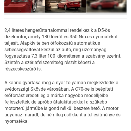
5
FOTÓ
2,4 literes hengerűrtartalommal rendelkezik a D5-ös
dízelmotor, amely 180 lóerőt és 350 Nm-es nyomatékot
teljesít. Alapkivitelben ötfokozatú automatikus
sebességváltóval készül az autó, míg üzemanyag
fogyasztása 7,3 liter 100 kilométeren a szabvány szerint.
Szintén a szériafelszereltség részét képezi a
részecskeszűrő is.
A kabrió gyártása még a nyár folyamán megkezdődik a
svédországi Skövde városában. A C70-be is beépített
erőforrást eredetileg a márka nagyobb modelljeibe
fejlesztették, de apróbb átalakításokkal a szűkebb
motorterű járműbe is gond nélkül beszerelhető. A motor
ugyanaz maradt, de némileg csökkent a teljesítménye és
nyomatéka.