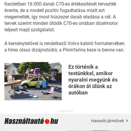
Kezdetben 16 000 darab C70-es értékesítését tervezték
évente, de a modell pozitív fogadtatása miatt ezt
megemelték, így most húszezer darab eladása a cél. A
tervek szerint minden ötödik C70-es orrában dízelmotor
teljesít majd szolgálatot.
A keménytetővel is rendelkező Volvo kabrió formatervében
a híres olasz dizájnstúdió, a Pininfarina keze is benne van.
Ez történik a
testünkkel, amikor
nyaralni megyünk és
órákon át ülünk az
autóban
HIRDETÉS
Hasonló járművek