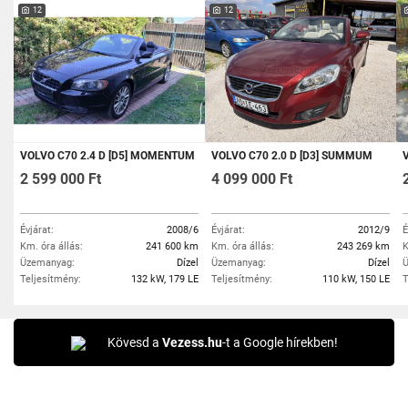
12
12
VOLVO C70 2.4 D [D5] MOMENTUM
VOLVO C70 2.0 D [D3] SUMMUM
2 599 000 Ft
4 099 000 Ft
Évjárat:
2008/6
Évjárat:
2012/9
É
Km. óra állás:
241 600 km
Km. óra állás:
243 269 km
K
Üzemanyag:
Dízel
Üzemanyag:
Dízel
Ü
Teljesítmény:
132 kW, 179 LE
Teljesítmény:
110 kW, 150 LE
T
Kövesd a
Vezess.hu
-t a Google hírekben!