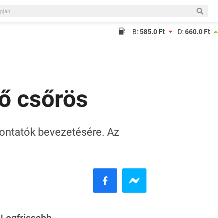
B:
585.0 Ft
D:
660.0 Ft
ő csőrös
vontatók bevezetésére. Az