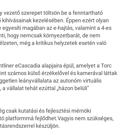
y vezető szerepet töltsön be a fenntartható
ő kihívásainak kezelésében. Éppen ezért olyan
 egyesíti magában az e-hajtás, valamint a 4-es
enti, hogy nemcsak környezetbarát, de nem
élzeten, még a kritikus helyzetek esetén való
tliner eCascadia alapjaira épül, amelyet a Torc
int számos külső érzékelővel és kamerával láttak
ggetlen leányvállalata az autonóm virtuális
 a vállalat tehát ezúttal „házon belüli”
 csak kutatási és fejlesztési mérnöki
ható platformmá fejlődhet.Vagyis nem szükséges,
tásrendszerrel készüljön.