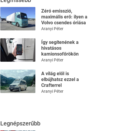
Legfrissebb
Zéró emisszió,
maximális erő: ilyen a
Volvo csendes óriása
Aranyi Péter
Így segítenének a
hivatásos
kamionsofőrökön
Aranyi Péter
A világ elől is
elbújhatsz ezzel a
Crafterrel
Aranyi Péter
Legnépszerűbb