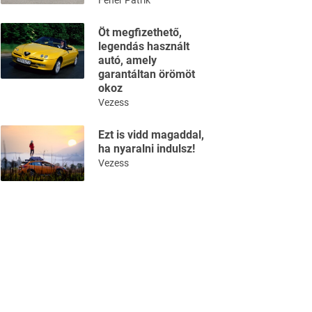
Fehér Patrik
Öt megfizethető,
legendás használt
autó, amely
garantáltan örömöt
okoz
Vezess
Ezt is vidd magaddal,
ha nyaralni indulsz!
Vezess