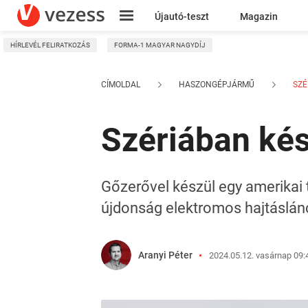
Újautó-teszt
Magazin
HÍRLEVÉL FELIRATKOZÁS
FORMA-1 MAGYAR NAGYDÍJ
Kresz
CÍMOLDAL
HASZONGÉPJÁRMŰ
SZÉ
Szériában kés
Gőzerővel készül egy amerikai
újdonság elektromos hajtáslánc
Aranyi Péter
2024.05.12. vasárnap 09: