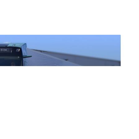
imális erő: ilyen a
iása