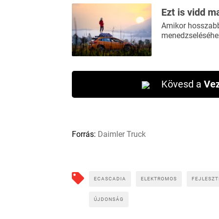
Ezt is vidd m
Amikor hosszabb 
menedzseléséhez
Kövesd a
Vez
Forrás:
Daimler Truck
ECASCADIA
ELEKTROMOS
FEJLESZT
ÚJDONSÁG