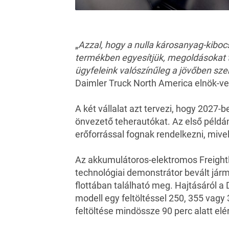
„
Azzal, hogy a nulla károsanyag-kibo
termékben egyesítjük, megoldásokat t
ügyfeleink valószínűleg a jövőben sz
Daimler Truck North America elnök-ve
A két vállalat azt tervezi, hogy 2027-
önvezető teherautókat. Az első pél
erőforrással fognak rendelkezni, mivel
Az akkumulátoros-elektromos Freight
technológiai demonstrátor bevált jár
flottában található meg. Hajtásáról a
modell egy feltöltéssel 250, 355 vag
feltöltése mindössze 90 perc alatt elé