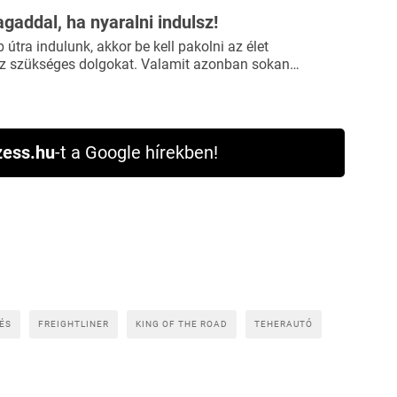
agaddal, ha nyaralni indulsz!
útra indulunk, akkor be kell pakolni az élet
 szükséges dolgokat. Valamit azonban sokan…
ess.hu
-t a Google hírekben!
ÉS
FREIGHTLINER
KING OF THE ROAD
TEHERAUTÓ