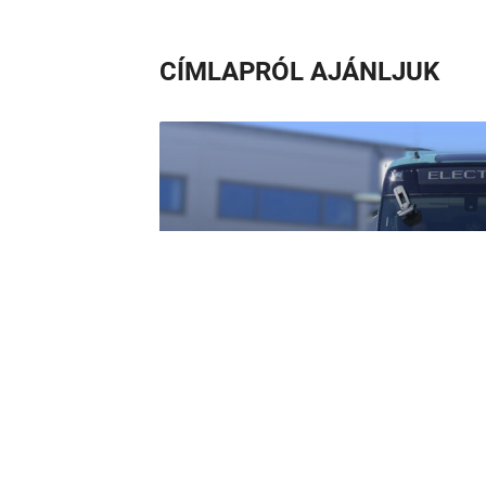
CÍMLAPRÓL AJÁNLJUK
Zéró emisszió, max
Volvo csendes ór