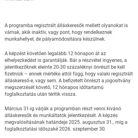
A programba regisztrált álláskeresők mellett olyanokat is
várnak, akik inaktív, vagy pont, hogy rendelkeznek
munkahellyel, de pályamódosításra készülnek.
A képzést követően legalább 12 hónapon át az
elhelyezkedést is garantálják. Bár a részvétel ingyenes, a
jelentkezőknek eleinte 20-30 százaléknyi önrészt be kell
fizetniük – ennek mértéke attól függ, hogy valaki regisztrált
álláskereső-e, vagy sem. A befizetett önrészt a jogosítvány
megszerzését követő, 12 hónapos időtartamú
foglalkoztatás után térítik vissza.
Március 31-ig várják a programban részt venni kívánó
álláskeresők és munkáltatók jelentkezését. A képzés
megvalósításának határideje 2025. augusztus 31., míg a
foglalkoztatási időszaké 2026. szeptember 30.