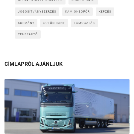
GÉPJÁRMŰVEZETŐ-KÉPZÉS
JOGOSÍTVÁNY
JOGOSÍTVÁNYSZERZÉS
KAMIONSOFŐR
KÉPZÉS
KORMÁNY
SOFŐRHIÁNY
TÁMOGATÁS
TEHERAUTÓ
CÍMLAPRÓL AJÁNLJUK