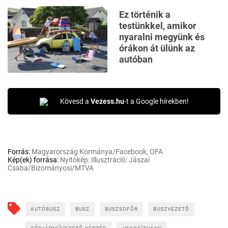
Ez történik a
testünkkel, amikor
nyaralni megyünk és
órákon át ülünk az
autóban
Kövesd a
Vezess.hu
-t a Google hírekben!
Forrás:
Magyarország Kormánya/Facebook, OFA
Kép(ek) forrása:
Nyitókép: Illusztráció: Jászai
Csaba/Bizományosi/MTVA
AUTÓBUSZ
BUSZ
BUSZSOFŐR
BUSZVEZETŐ