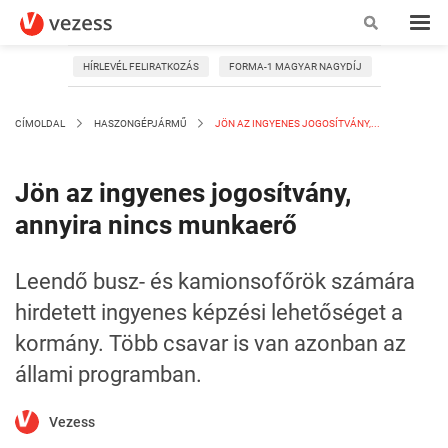
HÍRLEVÉL FELIRATKOZÁS
FORMA-1 MAGYAR NAGYDÍJ
CÍMOLDAL
HASZONGÉPJÁRMŰ
JÖN AZ INGYENES JOGOSÍTVÁNY,...
Jön az ingyenes jogosítvány,
annyira nincs munkaerő
Leendő busz- és kamionsofőrök számára
hirdetett ingyenes képzési lehetőséget a
kormány. Több csavar is van azonban az
állami programban.
Vezess