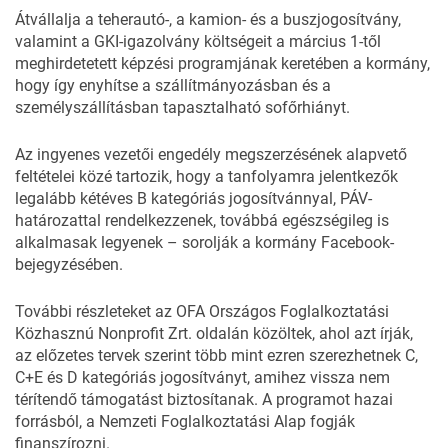
Átvállalja a teherautó-, a kamion- és a buszjogosítvány,
valamint a GKI-igazolvány költségeit a március 1-től
meghirdetetett képzési programjának keretében a kormány,
hogy így enyhítse a szállítmányozásban és a
személyszállításban tapasztalható
sofőrhiányt
.
Az ingyenes vezetői engedély megszerzésének alapvető
feltételei közé tartozik, hogy a tanfolyamra jelentkezők
legalább kétéves B kategóriás jogosítvánnyal, PÁV-
határozattal rendelkezzenek, továbbá egészségileg is
alkalmasak legyenek – sorolják a kormány
Facebook-
bejegyzésében
.
További részleteket az OFA Országos Foglalkoztatási
Közhasznú Nonprofit Zrt.
oldalán
közöltek, ahol azt írják,
az előzetes tervek szerint több mint ezren szerezhetnek C,
C+E és D kategóriás jogosítványt, amihez vissza nem
térítendő támogatást biztosítanak. A programot hazai
forrásból, a Nemzeti Foglalkoztatási Alap fogják
finanszírozni.