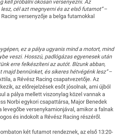
eg kell próbálni okosan versenyezni. Az
lesz, cél azt megnyerni és az első futamot”
–
 Racing versenyzője a belga futamokkal
nygépen, ez a pálya ugyanis mind a motort, mind
ybe veszi. Hosszú, padlógázas egyenesek után
tünk erre felkészíteni az autót. Bízunk abban,
t majd bennünket, és sikeres hétvégénk lesz”
–
tila, a Révész Racing csapatvezetője. Az
kezik, az előrejelzések esőt jósolnak, ami újból
sul a pálya mellett viszonylag közel vannak a
Kiss Norbi egykori csapattársa, Major Benedek
 a levegőbe versenykamionjával, amikor a falnak
jogos és indokolt a Révész Racing részéről.
szombaton két futamot rendeznek, az első 13:20-