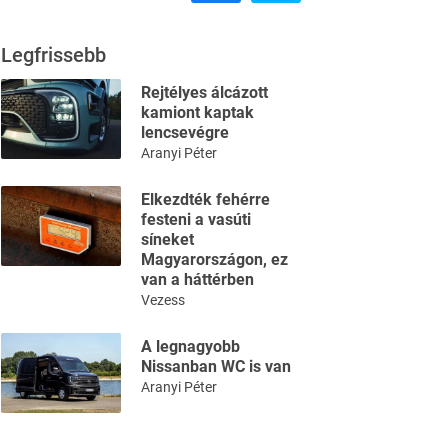
Legfrissebb
Rejtélyes álcázott
kamiont kaptak
lencsevégre
Aranyi Péter
Elkezdték fehérre
festeni a vasúti
síneket
Magyarországon, ez
van a háttérben
Vezess
A legnagyobb
Nissanban WC is van
Aranyi Péter