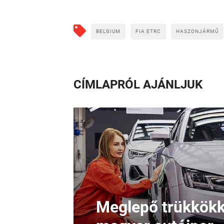
BELGIUM
FIA ETRC
HASZONJÁRMŰ
CÍMLAPRÓL AJÁNLJUK
Meglepő trükkökke