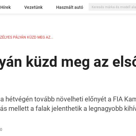
Hírek
Vezetünk
Használt autó
ZÉLYES PÁLYÁN KÜZD MEG AZ...
yán küzd meg az els
a hétvégén tovább növelheti előnyét a FIA K
rás mellett a falak jelenthetik a legnagyobb kihí
00