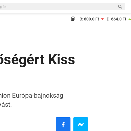
B:
600.0 Ft
D:
664.0 Ft
őségért Kiss
amion Európa-bajnokság
vást.