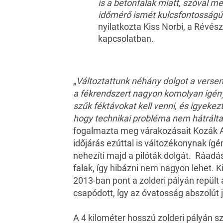
is a betonfalak miatt, szóval m
időmérő ismét kulcsfontosságú 
nyilatkozta
Kiss
Norbi, a Révész
kapcsolatban.
„
Változtattunk néhány dolgot a verse
a fékrendszert nagyon komolyan igén
szűk féktávokat kell venni, és igyekez
hogy technikai probléma nem hátrálta
fogalmazta meg várakozásait Kozák At
időjárás ezúttal is változékonynak ígér
nehezíti majd a pilóták dolgát. Ráadá
falak, így hibázni nem nagyon lehet. 
2013-ban pont a zolderi pályán repült
csapódott, így az óvatosság abszolút 
A 4 kilométer hosszú zolderi pályán 