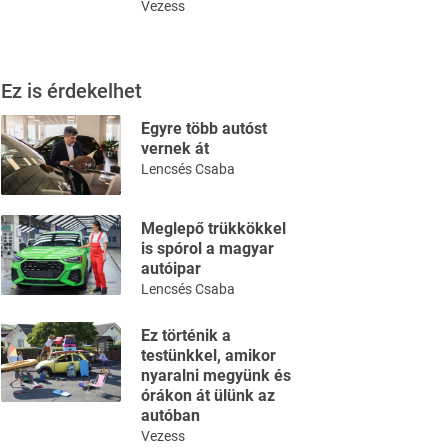
Vezess
Ez is érdekelhet
Egyre több autóst
vernek át
Lencsés Csaba
Meglepő trükkökkel
is spórol a magyar
autóipar
Lencsés Csaba
Ez történik a
testünkkel, amikor
nyaralni megyünk és
órákon át ülünk az
autóban
Vezess