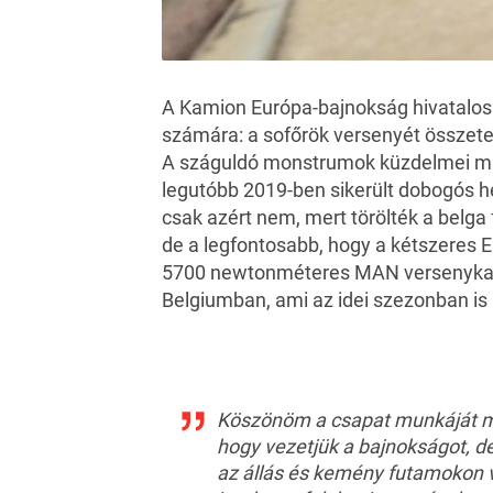
A Kamion Európa-bajnokság hivatalos 
számára: a sofőrök versenyét összete
A száguldó monstrumok küzdelmei ma 
legutóbb 2019-ben sikerült dobogós h
csak azért nem, mert törölték a belga 
de a legfontosabb, hogy a kétszeres 
5700 newtonméteres MAN versenykami
Belgiumban, ami az idei szezonban is 
Köszönöm a csapat munkáját mer
hogy vezetjük a bajnokságot, d
az állás és kemény futamokon v