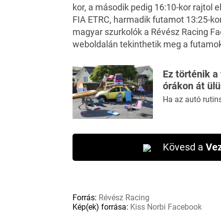
kor, a második pedig 16:10-kor rajtol
FIA ETRC, harmadik futamot 13:25-kor
magyar szurkolók a
Révész Racing
Fac
weboldalán tekinthetik meg a futamok
Ez történik a
órákon át ül
Ha az autó rutin
Kövesd a
Vez
Forrás:
Révész Racing
Kép(ek) forrása:
Kiss Norbi Facebook