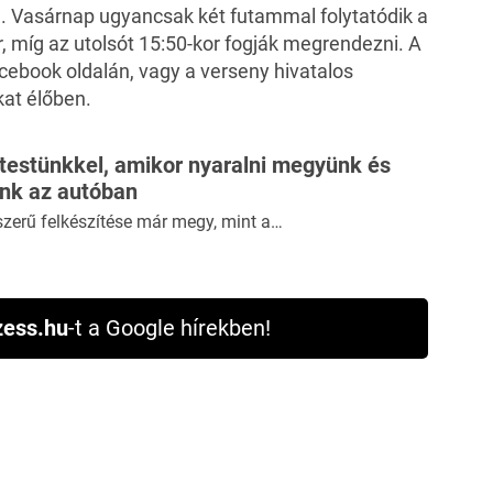
 el. Vasárnap ugyancsak két futammal folytatódik a
, míg az utolsót 15:50-kor fogják megrendezni. A
ebook oldalán, vagy a verseny hivatalos
at élőben.
 testünkkel, amikor nyaralni megyünk és
ünk az autóban
szerű felkészítése már megy, mint a…
ess.hu
-t a Google hírekben!