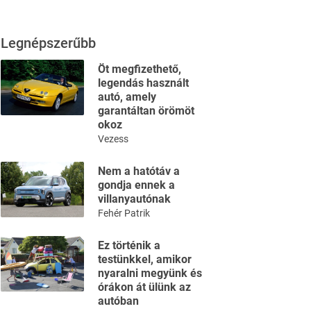
Legnépszerűbb
Öt megfizethető,
legendás használt
autó, amely
garantáltan örömöt
okoz
Vezess
Nem a hatótáv a
gondja ennek a
villanyautónak
Fehér Patrik
Ez történik a
testünkkel, amikor
nyaralni megyünk és
órákon át ülünk az
autóban