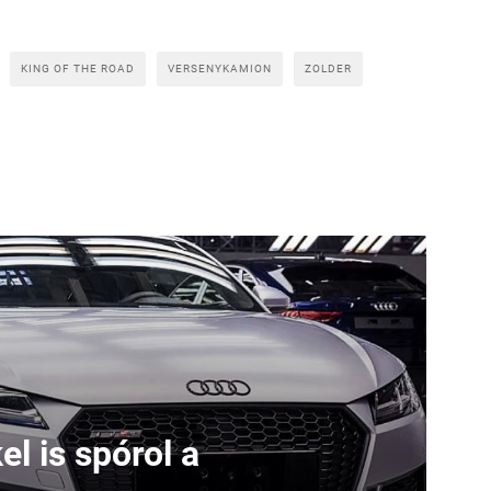
KING OF THE ROAD
VERSENYKAMION
ZOLDER
l is spórol a