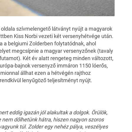
oldala szívmelengető látványt nyújt a magyarok
ttben Kiss Norbi vezeti két versenyhétvége után.
a belgiumi Zolderben folytatódnak, ahol
elyet megcsípnie a magyar versenyzőnek (tavaly
futamot). Két év alatt rengeteg minden változott,
Európa-bajnok versenyző immáron 1150 lóerős,
onnal állhat ezen a hétvégén rajthoz
rendkívül lenyűgöző teljesítményt nyújt.
t eddig igazán jól alakultak a dolgok. Örülök,
e nem dőlhetünk hátra, hiszen nagyon szoros
agyunk túl. Zolder egy nehéz pálya, veszélyes