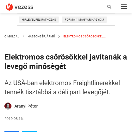
HÍRLEVÉL FELIRATKOZÁS
FORMA-1 MAGYAR NAGYDÍJ
CÍMOLDAL
HASZONGÉPJÁRMŰ
ELEKTROMOS CSŐRÖSÖKKEL...
Elektromos csőrösökkel javítanák a
levegő minősègét
Az USÀ-ban elektromos Freightlinerekkel
tennék tisztábbá a déli part levegőjét.
Aranyi Péter
2019.08.16.