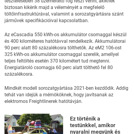
tesztelésèben 38 üzemeltető fog rèszt venni, akiknek
biztosan kikèrik majd a véleményèt a megfelelő
töltőinfrastruktúrával, valamint a sorozatgyàrtásra szánt
járművek specifikàcióival kapcsolatban.
Az eCascadia 550 kWh-os akkumulátor csomaggal készül
és 400 kilométeres hatótávval rendelkezik. Akkumulátorai
90 perc alatt 80 százalékosra tölthetők. Az eM2 106-ost
325 kWh-os akkumulátor csomaggal szerelik, amellyel
teljes feltöltés esetén 370 kilométert tud megtenni.
Energiatàroló csomagja 60 perc alatt tölthető fel 80
százalékosra.
Mindkét modell sorozatgyàrtása 2021-ben kezdődik. Addig
tehát van idejük a mérnököknek, hogy javítsanak az
elektromos Freightlinerek hatótávján.
Ez történik a
testünkkel, amikor
nyaralni megyünk és