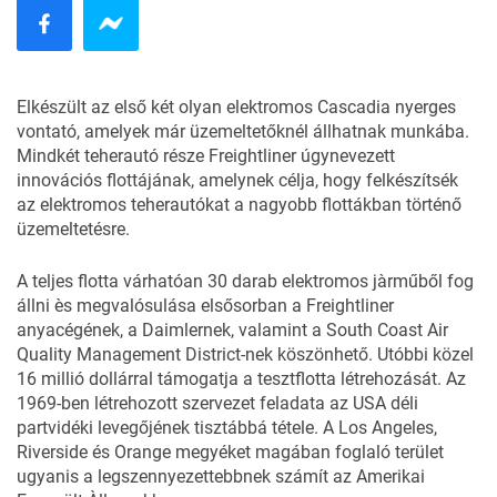
Elkészült az első két olyan elektromos Cascadia nyerges
vontató, amelyek már üzemeltetőknél állhatnak munkába.
Mindkét teherautó része Freightliner úgynevezett
innovációs flottájának, amelynek célja, hogy felkészítsék
az elektromos teherautókat a nagyobb flottákban történő
üzemeltetésre.
A teljes flotta várhatóan 30 darab elektromos jàrműből fog
állni ès megvalósulása elsősorban a Freightliner
anyacégének, a Daimlernek, valamint a South Coast Air
Quality Management District-nek köszönhető. Utóbbi közel
16 millió dollárral támogatja a tesztflotta létrehozását. Az
1969-ben létrehozott szervezet feladata az USA déli
partvidéki levegőjének tisztábbá tétele. A Los Angeles,
Riverside és Orange megyéket magában foglaló terület
ugyanis a legszennyezettebbnek számít az Amerikai