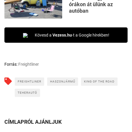
órákon át ülünk az
autóban
Kövesd a
Vezess.hu
-t a Google hírekben!
Forrás:
Freightliner
FREIGHTLINER
HASZONJÁRMŰ
KING OF THE ROAD
TEHERAUTÓ
CÍMLAPRÓL AJÁNLJUK