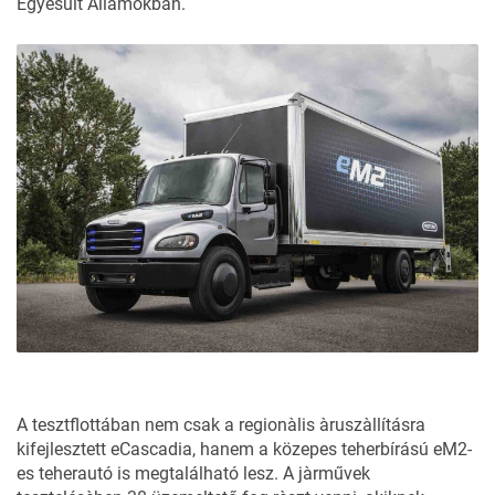
Egyesült Àllamokban.
A tesztflottában nem csak a regionàlis àruszàllításra
kifejlesztett eCascadia, hanem a közepes teherbírású eM2-
es teherautó is megtalálható lesz. A jàrművek