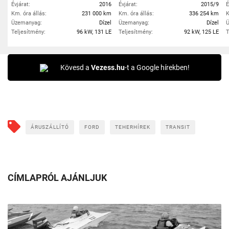
Évjárat:
2016
Évjárat:
2015/9
É
Km. óra állás:
231 000 km
Km. óra állás:
336 254 km
K
Üzemanyag:
Dízel
Üzemanyag:
Dízel
Ü
Teljesítmény:
96 kW, 131 LE
Teljesítmény:
92 kW, 125 LE
T
Kövesd a
Vezess.hu
-t a Google hírekben!
ÁRUSZÁLLÍTÓ
FORD
TEHERHÍREK
TRANSIT
CÍMLAPRÓL AJÁNLJUK