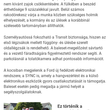
nem kívánt zajok csökkentésére. A fülkében a beszéd
érthetősége 9 százalékkal javult. Belül számos
rakodórekesz várja a munka közben szükséges holmik
elhelyezését, a kormány és az ülések a korábbinál
szélesebb tartományban állíthatók.
Személyautóssá fokozható a Transit biztonsága, hiszen az
első légzsákok mellett függöny- és ülésbe szerelt
oldallégzsák is rendelhető. A baleset-megelőzést sávtartó
és a vezető fáradtságára figyelmeztető rendszer segíti. A
parkolásnál a tolatókamera adhat pontosabb információt.
A kocsiban megjelenik a Ford új fedélzeti elektronikai
rendszere, a SYNC is, amely a hangvezérlést és a külső
elektronikus eszközök gyors csatlakoztatását is támogatja.
Baleset esetén pedig megadja a jármű helyét a
segélyszolgálatoknak.
Ez történik a