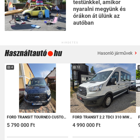
testünkkel, amikor
nyaralni megyünk és
órákon át ülünk az
autóban
HIRDETÉS
Hasonló járművek
4
12
FORD TRANSIT TOURNEO CUSTOM 2.0 TDCI 310 L1H1 TREND (9 SZEMÉLYES )
FORD TRANSIT 2.2 TDCI 310 MWB AMBIENTE SZ.KÖNYV! TETŐ KLÍMA! TEMPOMAT! MULTIKORMÁNY!
FOR
5 790 000 Ft
4 990 000 Ft