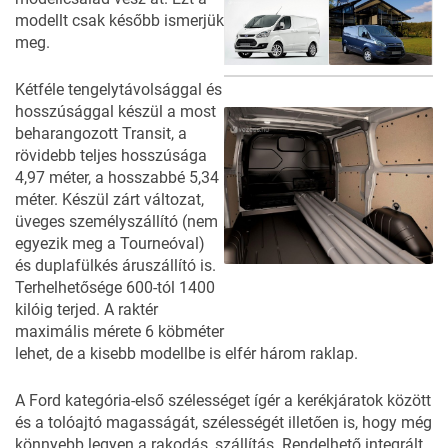
modellt csak később ismerjük
meg.
Kétféle tengelytávolsággal és
hosszúsággal készül a most
beharangozott Transit, a
rövidebb teljes hosszúsága
4,97 méter, a hosszabbé 5,34
méter. Készül zárt változat,
üveges személyszállító (nem
egyezik meg a Tourneóval)
és duplafülkés áruszállító is.
Terhelhetősége 600-tól 1400
kilóig terjed. A raktér
maximális mérete 6 köbméter
lehet, de a kisebb modellbe is elfér három raklap.
A Ford kategória-első szélességet ígér a kerékjáratok között
és a tolóajtó magasságát, szélességét illetően is, hogy még
könnyebb legyen a rakodás, szállítás. Rendelhető integrált