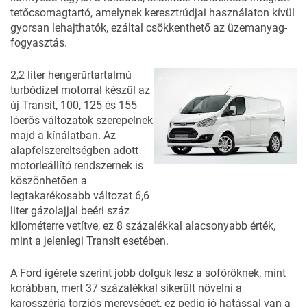
tetőcsomagtartó, amelynek keresztrúdjai használaton kívül
gyorsan lehajthatók, ezáltal csökkenthető az üzemanyag-
fogyasztás.
2,2 liter hengerűrtartalmú
turbódízel motorral készül az
új Transit, 100, 125 és 155
lóerős változatok szerepelnek
majd a kínálatban. Az
alapfelszereltségben adott
motorleállító rendszernek is
köszönhetően a
legtakarékosabb változat 6,6
liter gázolajjal beéri száz
kilométerre vetítve, ez 8 százalékkal alacsonyabb érték,
mint a jelenlegi Transit esetében.
A Ford ígérete szerint jobb dolguk lesz a sofőröknek, mint
korábban, mert 37 százalékkal sikerült növelni a
karosszéria torziós merevségét, ez pedig jó hatással van a