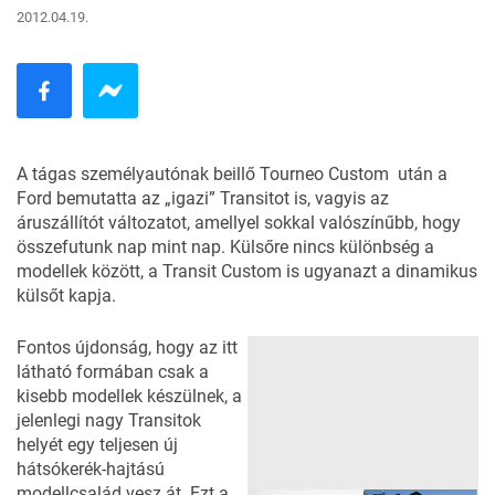
2012.04.19.
A tágas személyautónak beillő Tourneo Custom után a
Ford bemutatta az „igazi” Transitot is, vagyis az
áruszállítót változatot, amellyel sokkal valószínűbb, hogy
összefutunk nap mint nap. Külsőre nincs különbség a
modellek között, a Transit Custom is ugyanazt a dinamikus
külsőt kapja.
Fontos újdonság, hogy az itt
látható formában csak a
kisebb modellek készülnek, a
jelenlegi nagy Transitok
helyét egy teljesen új
hátsókerék-hajtású
modellcsalád vesz át. Ezt a