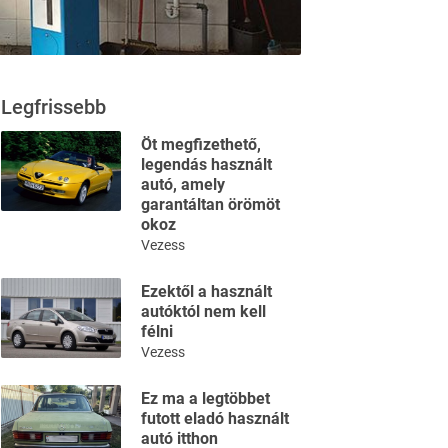
Legfrissebb
Öt megfizethető,
legendás használt
autó, amely
garantáltan örömöt
okoz
Vezess
Ezektől a használt
autóktól nem kell
félni
Vezess
Ez ma a legtöbbet
futott eladó használt
autó itthon