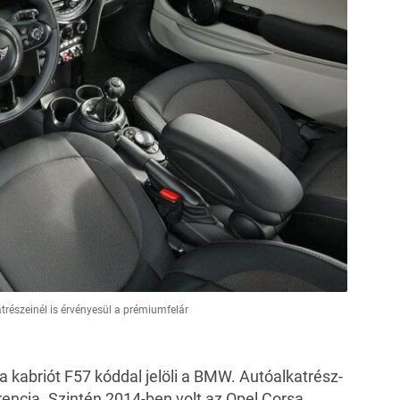
atrészeinél is érvényesül a prémiumfelár
 a kabriót F57 kóddal jelöli a BMW. Autóalkatrész-
rencia. Szintén 2014-ben volt az Opel Corsa