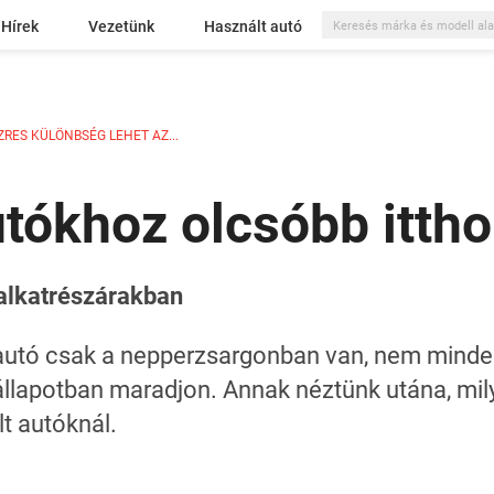
Hírek
Vezetünk
Használt autó
RES KÜLÖNBSÉG LEHET AZ...
tókhoz olcsóbb ittho
alkatrészárakban
utó csak a nepperzsargonban van, nem mindegy
 állapotban maradjon. Annak néztünk utána, mil
t autóknál.