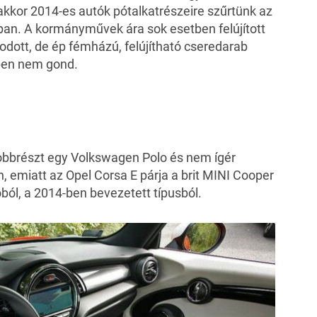
 akkor 2014-es autók pótalkatrészeire szűrtünk az
ban. A kormányművek ára sok esetben felújított
odott, de ép fémházú, felújítható cseredarab
tben nem gond.
obbrészt egy Volkswagen Polo és nem ígér
 emiatt az Opel Corsa E párja a brit MINI Cooper
ból, a 2014-ben bevezetett típusból.