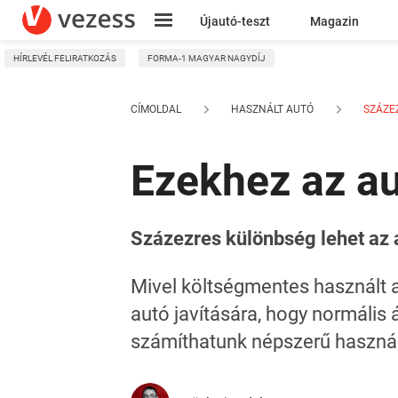
Újautó-teszt
Magazin
HÍRLEVÉL FELIRATKOZÁS
FORMA-1 MAGYAR NAGYDÍJ
Kresz
CÍMOLDAL
HASZNÁLT AUTÓ
SZÁZEZ
Ezekhez az au
Százezres különbség lehet az 
Mivel költségmentes használt a
autó javítására, hogy normális
számíthatunk népszerű használ