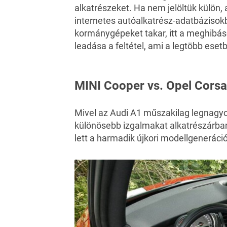
alkatrészeket. Ha nem jelöltük külön,
internetes autóalkatrész-adatbázisok
kormánygépeket takar, itt a meghibás
leadása a feltétel, ami a legtöbb ese
MINI Cooper vs. Opel Corsa
Mivel az Audi A1 műszakilag legnagy
különösebb izgalmakat alkatrészárban,
lett a harmadik újkori modellgeneráció