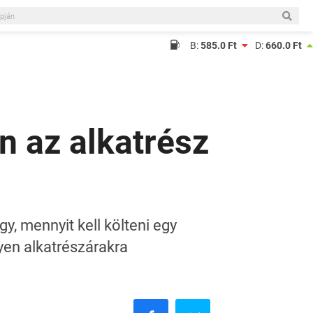
B:
585.0 Ft
D:
660.0 Ft
n az alkatrész
, mennyit kell költeni egy
yen alkatrészárakra