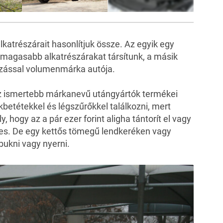
24
FOTÓ
lkatrészárait hasonlítjuk össze. Az egyik egy
magasabb alkatrészárakat társítunk, a másik
zással volumenmárka autója.
 az ismertebb márkanevű utángyártók termékei
betétekkel és légszűrőkkel találkozni, mert
 hogy az a pár ezer forint aligha tántorít el vagy
keres. De egy kettős tömegű lendkeréken vagy
ukni vagy nyerni.