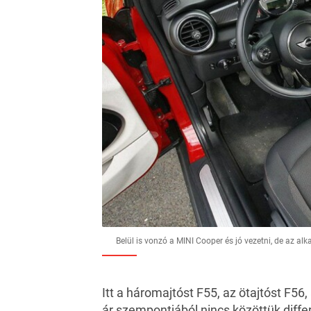
Belül is vonzó a MINI Cooper és jó vezetni, de az alk
Itt a háromajtóst F55, az ötajtóst F56,
ár szempontjából nincs közöttük diffe