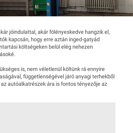
kár jóindulattal, akár fölényeskedve hangzik el,
utók kapcsán, hogy erre aztán inged-gatyád
ntartási költségeken belül elég nehezen
tásoké.
zükséges is, nem véletlenül költünk rá ennyire
aságával, függetlenségével járó anyagi terhekből
az autóalkatrészek ára is fontos tényezője az