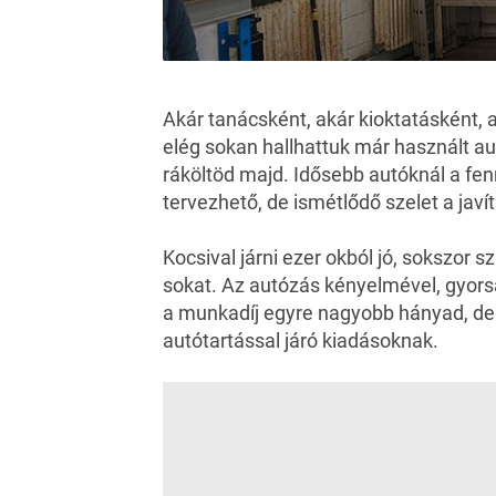
Akár tanácsként, akár kioktatásként, a
elég sokan hallhattuk már használt a
ráköltöd majd. Idősebb autóknál a fen
tervezhető, de ismétlődő szelet a javí
Kocsival járni ezer okból jó, sokszor s
sokat. Az autózás kényelmével, gyors
a munkadíj egyre nagyobb hányad, de 
autótartással járó kiadásoknak.