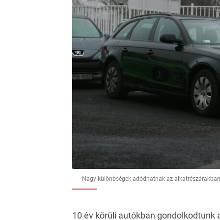
Nagy különbségek adódhatnak az alkatrészárakban
10 év körüli autókban gondolkodtunk 