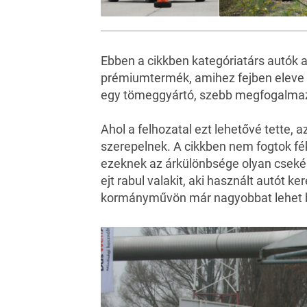
Ebben a cikkben kategóriatárs autók a
prémiumtermék, amihez fejben eleve 
egy tömeggyártó, szebb megfogalma
Ahol a felhozatal ezt lehetővé tette,
szerepelnek. A cikkben nem fogtok fék
ezeknek az árkülönbsége olyan csekély,
ejt rabul valakit, aki használt autót 
kormányművön már nagyobbat lehet b